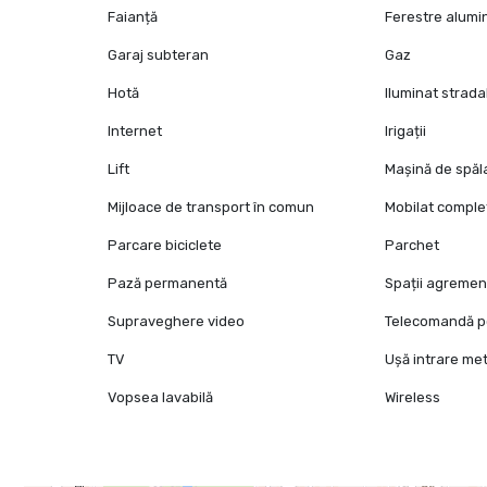
Faianță
Ferestre alumi
Garaj subteran
Gaz
Hotă
Iluminat strada
Internet
Irigații
Lift
Mașină de spăl
Mijloace de transport în comun
Mobilat comple
Parcare biciclete
Parchet
Pază permanentă
Spații agremen
Supraveghere video
Telecomandă p
TV
Ușă intrare met
Vopsea lavabilă
Wireless