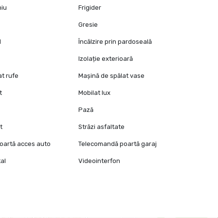
niu
Frigider
Gresie
l
Încălzire prin pardoseală
Izolație exterioară
at rufe
Mașină de spălat vase
t
Mobilat lux
Pază
t
Străzi asfaltate
oartă acces auto
Telecomandă poartă garaj
al
Videointerfon