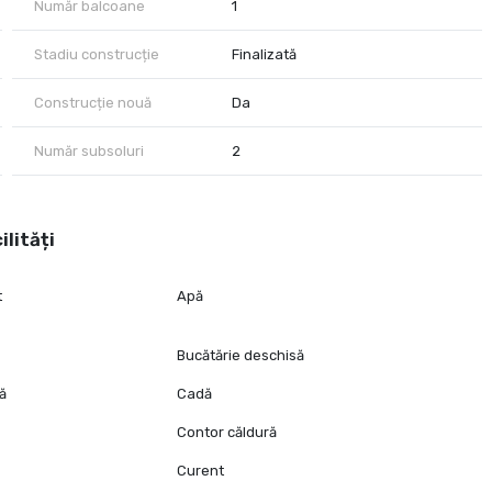
Număr balcoane
1
Stadiu construcție
Finalizată
Construcție nouă
Da
Număr subsoluri
2
ilități
t
Apă
Bucătărie deschisă
tă
Cadă
Contor căldură
Curent