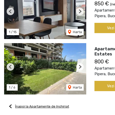
850 €
(ne
Apartament 
Previous
Next
Pipera, Buc
Vezi
1
/
15
Harta
Apartamen
Estates
800 €
Apartament 
Previous
Next
Pipera, Buc
Vezi
1
/
6
Harta
Înapoi la Apartamente de închiriat