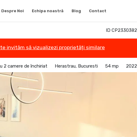
Despre Noi
Echipa noastră
Blog
Contact
ID CP2330382
te invităm să vizualizezi proprietăți similare
 2 camere de închiriat
Herastrau, Bucuresti
54 mp
2022