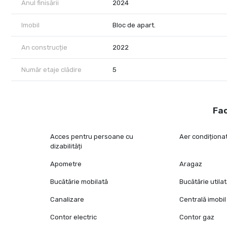
Anul finisării
2024
Imobil
Bloc de apart.
An construcție
2022
Număr etaje clădire
5
Fac
Acces pentru persoane cu
Aer condiționa
dizabilități
Apometre
Aragaz
Bucătărie mobilată
Bucătărie utila
Canalizare
Centrală imobil
Contor electric
Contor gaz