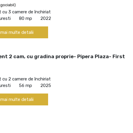
gociabil)
cu 3 camere de închiriat
uresti
80 mp
2022
 mai multe detalii
t 2 cam, cu gradina proprie- Pipera Plaza- First
cu 2 camere de închiriat
uresti
56 mp
2025
 mai multe detalii