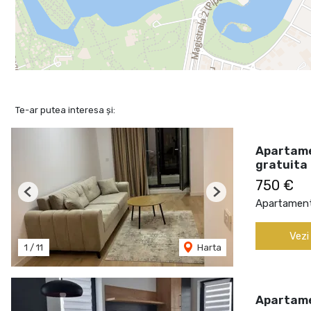
Te-ar putea interesa și:
Apartame
gratuita
750 €
Previous
Next
Apartament 
Vezi
1
/
11
Harta
Apartame