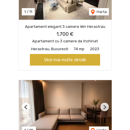
1
/
11
Harta
Apartament elegant 3 camere Win Herastrau
1,700 €
Apartament cu 3 camere de închiriat
Herastrau, Bucuresti
74 mp
2023
Vezi mai multe detalii
Previous
Next