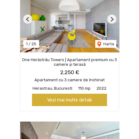
Previous
Next
1
/
25
Harta
One Herăstrău Towers | Apartament premium cu 3
camere și terasă
2,250 €
Apartament cu 3 camere de închiriat
Herastrau, Bucuresti
110 mp
2022
Vezi mai multe detalii