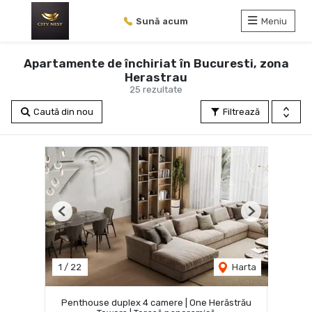
Sună acum
Meniu
Apartamente de închiriat în Bucuresti, zona
Herastrau
25 rezultate
Caută din nou
Filtrează
Previous
Next
1
/
22
Harta
Penthouse duplex 4 camere | One Herăstrău