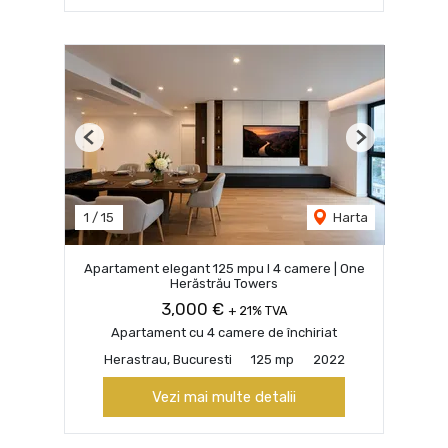
Previous
Next
1
/
15
Harta
Apartament elegant 125 mpu I 4 camere | One
Herăstrău Towers
3,000 €
+ 21% TVA
Apartament cu 4 camere de închiriat
Herastrau, Bucuresti
125 mp
2022
Vezi mai multe detalii