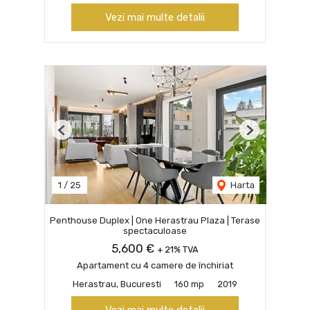
Vezi mai multe detalii
Previous
Next
1
/
25
Harta
Penthouse Duplex | One Herastrau Plaza | Terase
spectaculoase
5,600 €
+ 21% TVA
Apartament cu 4 camere de închiriat
Herastrau, Bucuresti
160 mp
2019
Vezi mai multe detalii