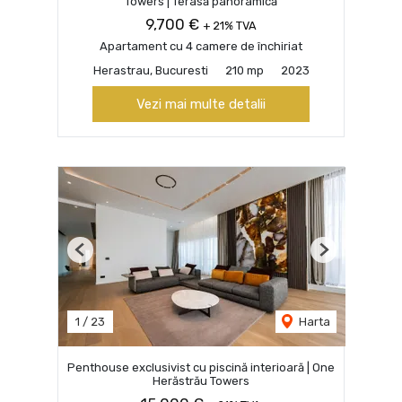
Towers | Terasă panoramică
9,700 €
+ 21% TVA
Apartament cu 4 camere de închiriat
Herastrau, Bucuresti
210 mp
2023
Vezi mai multe detalii
Previous
Next
1
/
23
Harta
Penthouse exclusivist cu piscină interioară | One
Herăstrău Towers