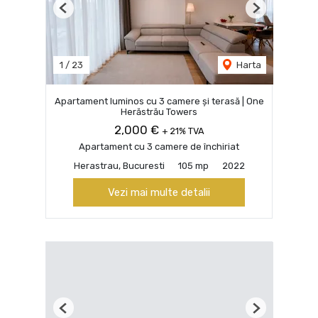
Previous
Next
1
/
23
Harta
Apartament luminos cu 3 camere și terasă | One
Herăstrău Towers
2,000 €
+ 21% TVA
Apartament cu 3 camere de închiriat
Herastrau, Bucuresti
105 mp
2022
Vezi mai multe detalii
Previous
Next