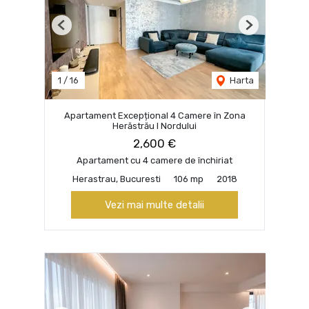
Previous
Next
1
/
16
Harta
Apartament Excepțional 4 Camere în Zona
Herăstrău I Nordului
2,600 €
Apartament cu 4 camere de închiriat
Herastrau, Bucuresti
106 mp
2018
Vezi mai multe detalii