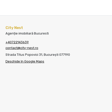
City Nest
Agenție imobiliară Bucuresti
+40722143639
contact@city-nest.ro
Strada Titus Popovici 31, București 077190
Deschide în Google Maps