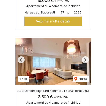
15,000 €
+ 21% TVA
Apartament cu 4 camere de închiriat
Herastrau, Bucuresti
197 mp
2023
Vezi mai multe detalii
Previous
Next
1
/
18
Harta
Apartament High End 4 camere I Zona Herastrau
3,500 €
+ 21% TVA
Apartament cu 4 camere de închiriat