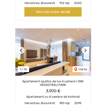
Herastrau, Bucuresti
192 mp
2020
Vezi mai multe detalii
Previous
Next
1
/
16
Harta
Apartament spatios de lux 4 camere I ONE
HERASTRAU PARK
3,900 €
Apartament cu 4 camere de închiriat
Herastrau, Bucuresti
180 mp
2018