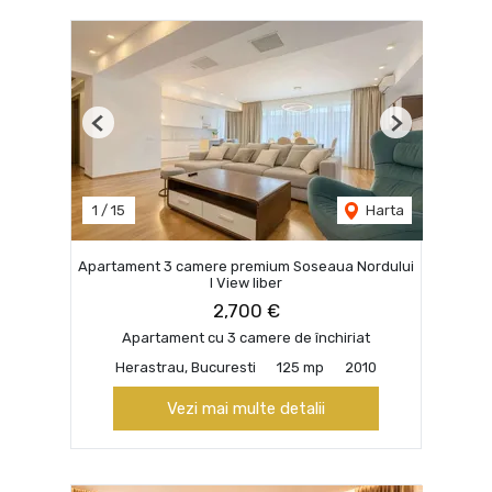
Previous
Next
1
/
15
Harta
Apartament 3 camere premium Soseaua Nordului
I View liber
2,700 €
Apartament cu 3 camere de închiriat
Herastrau, Bucuresti
125 mp
2010
Vezi mai multe detalii