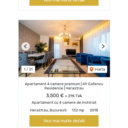
Previous
Next
1
/
31
Harta
Apartament 4 camere premium | 49 Gafencu
Residence | Herastrau
3,500 €
+ 21% TVA
Apartament cu 4 camere de închiriat
Herastrau, Bucuresti
132 mp
2018
Vezi mai multe detalii