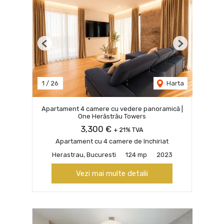
Previous
Next
1
/
26
Harta
Apartament 4 camere cu vedere panoramică |
One Herăstrău Towers
3,300 €
+ 21% TVA
Apartament cu 4 camere de închiriat
Herastrau, Bucuresti
124 mp
2023
Vezi mai multe detalii