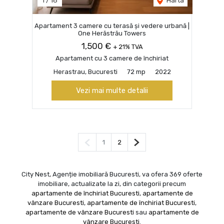
1
/
18
Harta
Apartament 3 camere cu terasă și vedere urbană |
One Herăstrău Towers
1,500 €
+ 21% TVA
Apartament cu 3 camere de închiriat
Herastrau, Bucuresti
72 mp
2022
Vezi mai multe detalii
Pagina anterioară
Pagina următoare
1
2
City Nest, Agenție imobiliară Bucuresti, va ofera 369 oferte
imobiliare, actualizate la zi, din categorii precum
apartamente de închiriat Bucuresti
,
apartamente de
vânzare Bucuresti
,
apartamente de închiriat Bucuresti
,
apartamente de vânzare Bucuresti
sau
apartamente de
vânzare Bucuresti
.