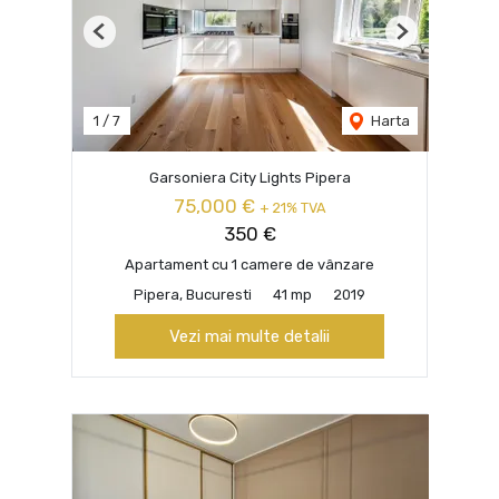
Previous
Next
1
/
7
Harta
Garsoniera City Lights Pipera
75,000 €
+ 21% TVA
350 €
Apartament cu 1 camere de vânzare
Pipera, Bucuresti
41 mp
2019
Vezi mai multe detalii