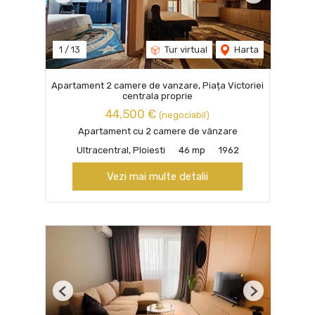
1
/
13
Tur virtual
Harta
Apartament 2 camere de vanzare, Piața Victoriei
centrala proprie
44,500 €
(negociabil)
Apartament cu 2 camere de vânzare
Ultracentral, Ploiesti
46 mp
1962
Vezi mai multe detalii
Previous
Next