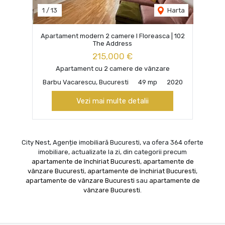
1
/
13
Harta
Apartament modern 2 camere I Floreasca | 102
The Address
215,000 €
Apartament cu 2 camere de vânzare
Barbu Vacarescu, Bucuresti
49 mp
2020
Vezi mai multe detalii
City Nest, Agenție imobiliară Bucuresti, va ofera 364 oferte
imobiliare, actualizate la zi, din categorii precum
apartamente de închiriat Bucuresti
,
apartamente de
vânzare Bucuresti
,
apartamente de închiriat Bucuresti
,
apartamente de vânzare Bucuresti
sau
apartamente de
vânzare Bucuresti
.