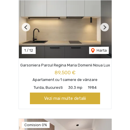
Previous
Next
1
/
12
Harta
Garsoniera Parcul Regina Maria Domenii Noua Lux
89,500 €
Apartament cu 1 camere de vânzare
Turda, Bucuresti
30.3 mp
1984
Vezi mai multe detalii
Comision 0%