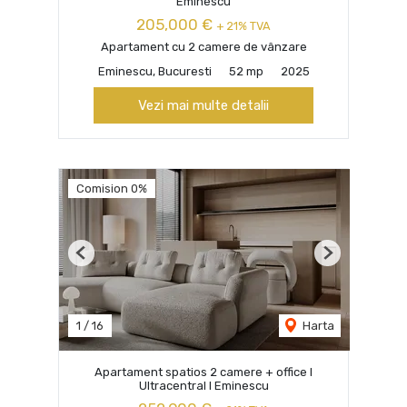
Eminescu
205,000 €
+ 21% TVA
Apartament cu 2 camere de vânzare
Eminescu, Bucuresti
52 mp
2025
Vezi mai multe detalii
Comision 0%
Previous
Next
1
/
16
Harta
Apartament spatios 2 camere + office I
Ultracentral I Eminescu