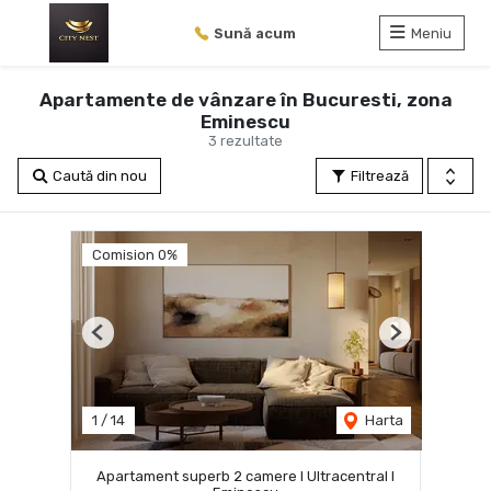
Sună acum
Meniu
Apartamente de vânzare în Bucuresti, zona
Eminescu
3 rezultate
Caută din nou
Filtrează
Comision 0%
Previous
Next
1
/
14
Harta
Apartament superb 2 camere I Ultracentral I