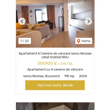
Previous
Next
1
/
22
Harta
Apartament 4 Camere de vanzare Iancu Nicolae
utilat mobilat NOU
359,900 €
+ 21% TVA
Apartament cu 4 camere de vânzare
Iancu Nicolae, Bucuresti
118 mp
2024
Vezi mai multe detalii