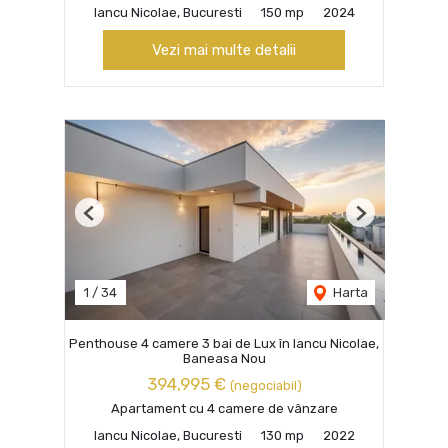
Iancu Nicolae, Bucuresti
150 mp
2024
Vezi mai multe detalii
Previous
Next
1
/
34
Harta
Penthouse 4 camere 3 bai de Lux în Iancu Nicolae,
Baneasa Nou
394,995 €
(negociabil)
Apartament cu 4 camere de vânzare
Iancu Nicolae, Bucuresti
130 mp
2022