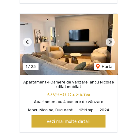
Previous
Next
1
/
23
Harta
Apartament 4 Camere de vanzare Iancu Nicolae
utilat mobilat
379,980 €
+ 21% TVA
Apartament cu 4 camere de vânzare
Iancu Nicolae, Bucuresti
121.1 mp
2024
Vezi mai multe detalii