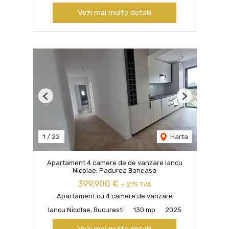
Vezi mai multe detalii
Previous
Next
1
/
22
Harta
Apartament 4 camere de de vanzare Iancu
Nicolae, Padurea Baneasa
399,900 €
+ 21% TVA
Apartament cu 4 camere de vânzare
Iancu Nicolae, Bucuresti
130 mp
2025
Vezi mai multe detalii