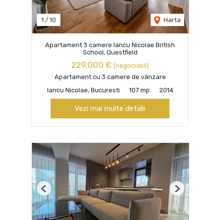
1
/
10
Harta
Apartament 3 camere Iancu Nicolae British
School, Questfield
229,000 €
(negociabil)
Apartament cu 3 camere de vânzare
Iancu Nicolae, Bucuresti
107 mp
2014
Vezi mai multe detalii
Previous
Next