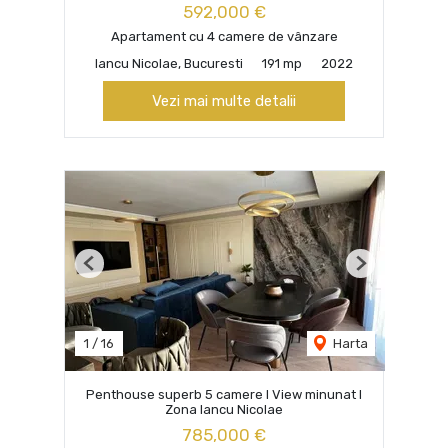
592,000 €
Apartament cu 4 camere de vânzare
Iancu Nicolae, Bucuresti
191 mp
2022
Vezi mai multe detalii
Previous
Next
1
/
16
Harta
Penthouse superb 5 camere I View minunat I
Zona Iancu Nicolae
785,000 €