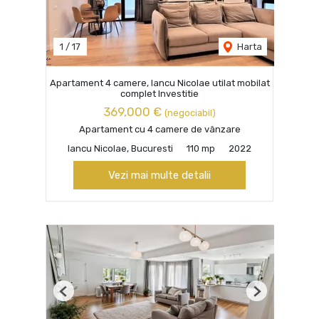
1
/
17
Harta
Apartament 4 camere, Iancu Nicolae utilat mobilat
complet Investitie
369,000 €
(negociabil)
Apartament cu 4 camere de vânzare
Iancu Nicolae, Bucuresti
110 mp
2022
Vezi mai multe detalii
Previous
Next