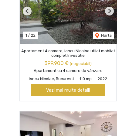
Previous
Next
1
/
22
Harta
Apartament 4 camere, Iancu Nicolae utilat mobilat
complet Investitie
399,900 €
(negociabil)
Apartament cu 4 camere de vânzare
Iancu Nicolae, Bucuresti
110 mp
2022
Vezi mai multe detalii