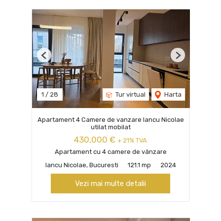
Previous
Next
1
/
28
Tur virtual
Harta
Apartament 4 Camere de vanzare Iancu Nicolae
utilat mobilat
430,000 €
+ 21% TVA
Apartament cu 4 camere de vânzare
Iancu Nicolae, Bucuresti
121.1 mp
2024
Vezi mai multe detalii