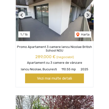
Previous
Next
1
/
16
Harta
Promo Apartament 3 camere Iancu Nicolae British
School NOU
289,000 €
(negociabil)
Apartament cu 3 camere de vânzare
Iancu Nicolae, Bucuresti
110.55 mp
2025
Vezi mai multe detalii