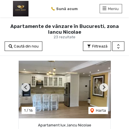
Sună acum
Meniu
Apartamente de vânzare în Bucuresti, zona
Iancu Nicolae
23 rezultate
Caută din nou
Filtrează
Previous
Next
1
/
16
Harta
Apartament lux ,Iancu Nicolae