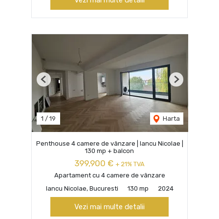
Previous
Next
1
/
19
Harta
Penthouse 4 camere de vânzare | Iancu Nicolae |
130 mp + balcon
399,900 €
+ 21% TVA
Apartament cu 4 camere de vânzare
Iancu Nicolae, Bucuresti
130 mp
2024
Vezi mai multe detalii