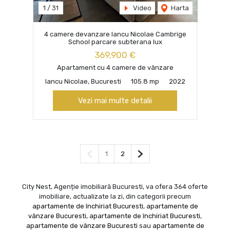
1
/
31
Video
Harta
4 camere devanzare Iancu Nicolae Cambrige
School parcare subterana lux
369,900 €
Apartament cu 4 camere de vânzare
Iancu Nicolae, Bucuresti
105.8 mp
2022
Vezi mai multe detalii
Pagina anterioară
Pagina următoare
1
2
City Nest, Agenție imobiliară Bucuresti, va ofera 364 oferte
imobiliare, actualizate la zi, din categorii precum
apartamente de închiriat Bucuresti
,
apartamente de
vânzare Bucuresti
,
apartamente de închiriat Bucuresti
,
apartamente de vânzare Bucuresti
sau
apartamente de