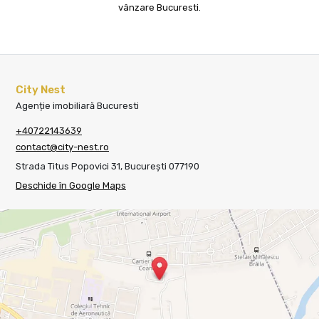
vânzare Bucuresti
.
City Nest
Agenție imobiliară Bucuresti
+40722143639
contact@city-nest.ro
Strada Titus Popovici 31, București 077190
Deschide în Google Maps