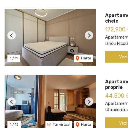
Apartame
cheie
172,900
Apartament
Previous
Next
Iancu Nicol
Vezi
1
/
11
Harta
Apartame
proprie
44,500
Apartament
Previous
Next
Ultracentral
Vezi
1
/
13
Tur virtual
Harta