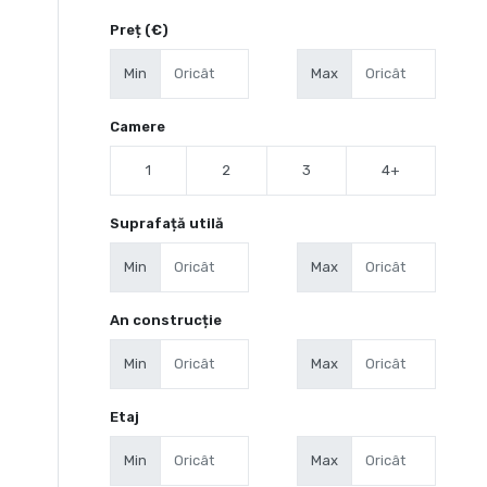
Preț (€)
Min
Max
Camere
1
2
3
4+
Suprafață utilă
Min
Max
An construcție
Min
Max
Etaj
Min
Max