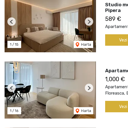
Studio mo
Pipera
589 €
Previous
Next
Apartament 
Vezi
1
/
15
Harta
Apartame
1,000 €
Apartament 
Previous
Next
Floreasca, 
Vezi
1
/
16
Harta