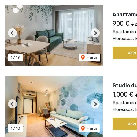
Apartamen
900 €
+ 
Apartament 
Previous
Next
Floreasca, 
Vezi
1
/
19
Harta
Studio du
1,000 €
Apartament 
Previous
Next
Floreasca, 
Vezi
1
/
18
Harta