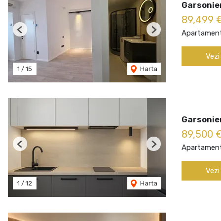
Garsonie
89,499 
Apartament
Previous
Next
Vezi
1
/
15
Harta
Garsonie
89,500 
Apartament
Previous
Next
Vezi
1
/
12
Harta