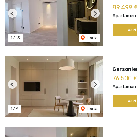
89,499 
Apartament
Previous
Next
Vezi
1
/
15
Harta
Garsonie
76,500 
Apartament
Previous
Next
Vezi
1
/
9
Harta