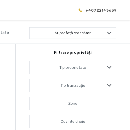
+40722143639
ltate
Suprafață crescător
Filtrare proprietăți
Tip proprietate
Tip tranzacție