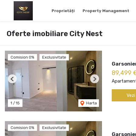
Proprietăți
Property Management
Oferte imobiliare City Nest
Comision 0%
Exclusivitate
Garsonie
89,499 
Apartament
Previous
Next
Vezi
1
/
15
Harta
Comision 0%
Exclusivitate
Garsonie