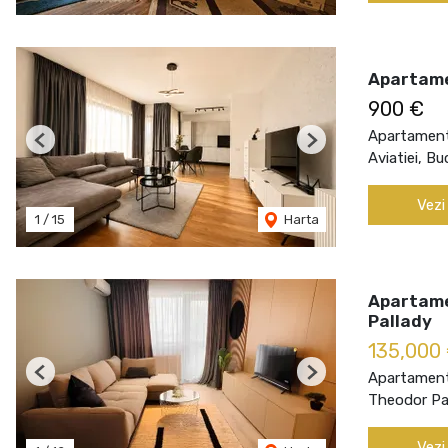
Apartamen
900 €
Apartament 
Previous
Next
Aviatiei, Bu
Vezi
1
/
15
Harta
Apartame
Pallady
135,000
Apartament
Previous
Next
Theodor Pal
Vezi