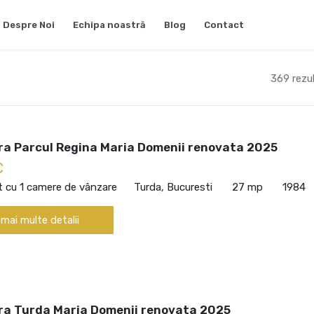
Despre Noi
Echipa noastră
Blog
Contact
369 rezu
ra Parcul Regina Maria Domenii renovata 2025
€
 cu 1 camere de vânzare
Turda, Bucuresti
27 mp
1984
 mai multe detalii
ra Turda Maria Domenii renovata 2025