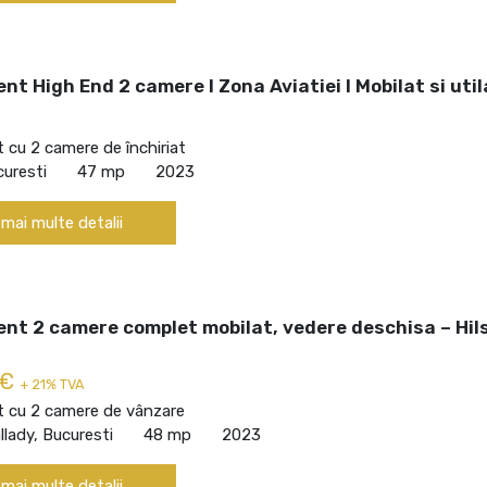
t High End 2 camere I Zona Aviatiei I Mobilat si util
cu 2 camere de închiriat
curesti
47 mp
2023
 mai multe detalii
nt 2 camere complet mobilat, vedere deschisa – Hil
 €
+ 21% TVA
 cu 2 camere de vânzare
lady, Bucuresti
48 mp
2023
 mai multe detalii