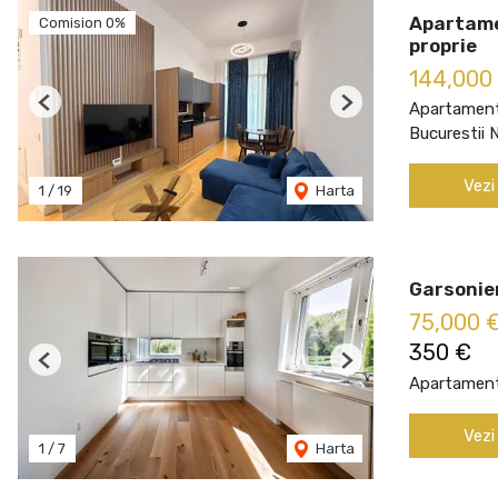
Apartame
Comision 0%
proprie
144,000
Apartament
Previous
Next
Bucurestii 
Vezi
1
/
19
Harta
Garsonier
75,000 
350 €
Previous
Next
Apartament
Vezi
1
/
7
Harta