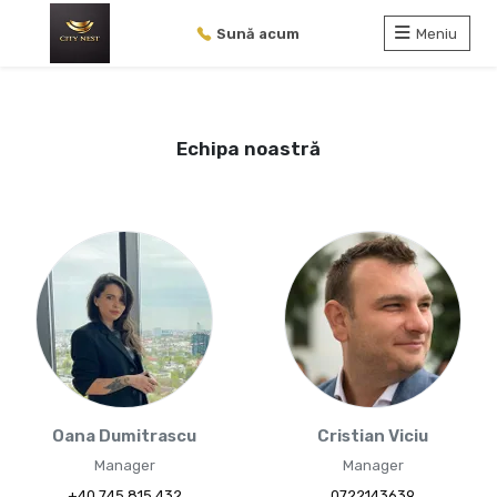
Sună acum
Meniu
Echipa noastră
Oana Dumitrascu
Cristian Viciu
Manager
Manager
+40 745 815 432
0722143639