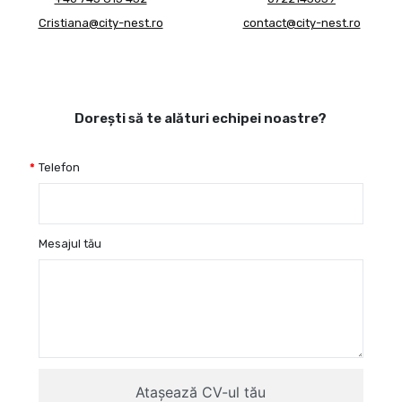
Cristiana@city-nest.ro
contact@city-nest.ro
Dorești să te alături echipei noastre?
Telefon
Mesajul tău
Atașează CV-ul tău