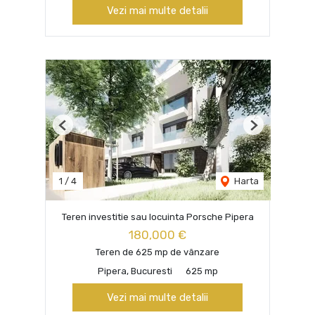
Vezi mai multe detalii
Previous
Next
1
/
4
Harta
Teren investitie sau locuinta Porsche Pipera
180,000 €
Teren de 625 mp de vânzare
Pipera, Bucuresti
625 mp
Vezi mai multe detalii