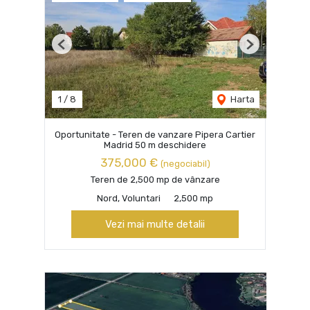
Previous
Next
1
/
8
Harta
Oportunitate - Teren de vanzare Pipera Cartier
Madrid 50 m deschidere
375,000 €
(negociabil)
Teren de 2,500 mp de vânzare
Nord, Voluntari
2,500 mp
Vezi mai multe detalii