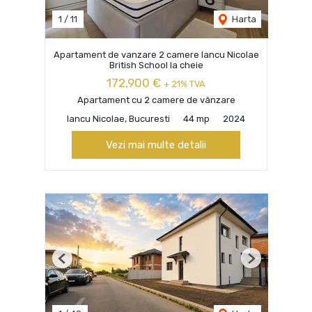
1
/
11
Harta
Apartament de vanzare 2 camere Iancu Nicolae
British School la cheie
172,900 €
+ 21% TVA
Apartament cu 2 camere de vânzare
Iancu Nicolae, Bucuresti
44 mp
2024
Vezi mai multe detalii
Previous
Next