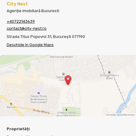
City Nest
Agenție imobiliară Bucuresti
+40722143639
contact@city-nest.ro
Strada Titus Popovici 31, București 077190
Deschide în Google Maps
Proprietăți