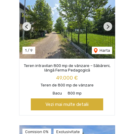
Previous
Next
1
/
9
Harta
Teren intravilan 800 mp de vânzare – Săbăreni,
lângă Ferma Pedagogică
49,000 €
Teren de 800 mp de vânzare
Bacu
800 mp
Vezi mai multe detalii
Comision 0%
Exclusivitate