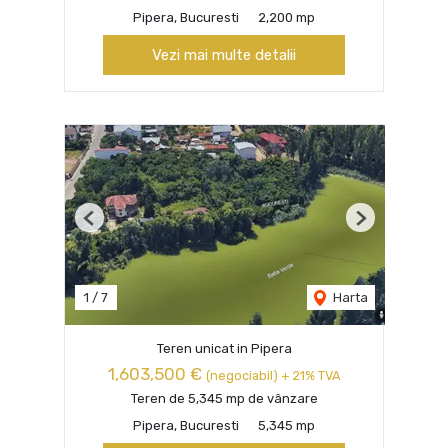
Pipera, Bucuresti
2,200 mp
Vezi mai multe detalii
Previous
Next
1
/
7
Harta
Teren unicat in Pipera
1,603,500 €
(negociabil) + 21% TVA
Teren de 5,345 mp de vânzare
Pipera, Bucuresti
5,345 mp