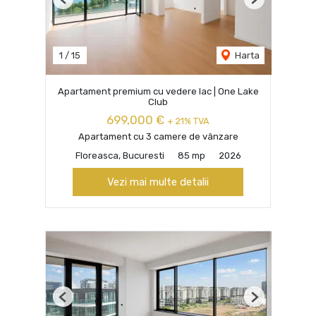
Previous
Next
1
/
15
Harta
Apartament premium cu vedere lac | One Lake
Club
699,000 €
+ 21% TVA
Apartament cu 3 camere de vânzare
Floreasca, Bucuresti
85 mp
2026
Vezi mai multe detalii
Previous
Next