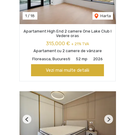
1
/
18
Harta
Apartament High End 2 camere One Lake Club I
Vedere oras
315,000 €
+ 21% TVA
Apartament cu 2 camere de vânzare
Floreasca, Bucuresti
52 mp
2026
Vezi mai multe detalii
Previous
Next