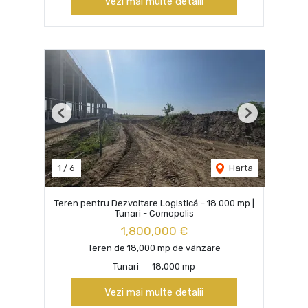
Vezi mai multe detalii
Previous
Next
1
/
6
Harta
Teren pentru Dezvoltare Logistică – 18.000 mp |
Tunari - Comopolis
1,800,000 €
Teren de 18,000 mp de vânzare
Tunari
18,000 mp
Vezi mai multe detalii