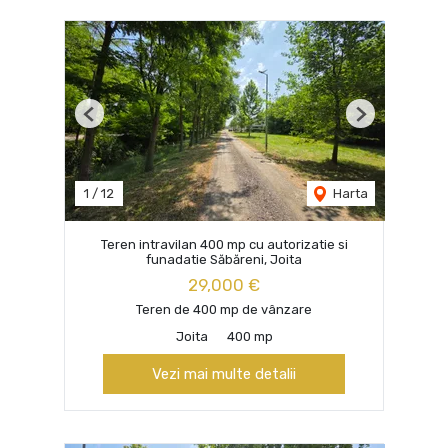
Previous
Next
1
/
12
Harta
Teren intravilan 400 mp cu autorizatie si
funadatie Săbăreni, Joita
29,000 €
Teren de 400 mp de vânzare
Joita
400 mp
Vezi mai multe detalii