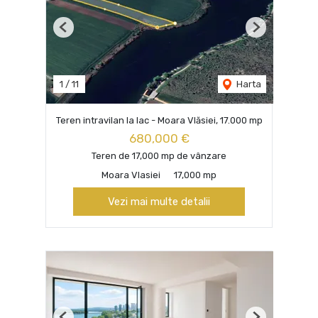
Previous
Next
1
/
11
Harta
Teren intravilan la lac - Moara Vlăsiei, 17.000 mp
680,000 €
Teren de 17,000 mp de vânzare
Moara Vlasiei
17,000 mp
Vezi mai multe detalii