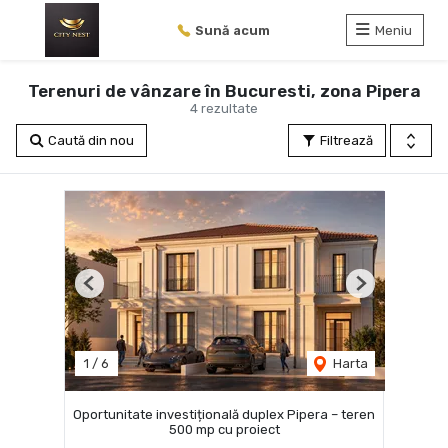
Sună acum
Meniu
Terenuri de vânzare în Bucuresti, zona Pipera
4 rezultate
Caută din nou
Filtrează
Previous
Next
1
/
6
Harta
Oportunitate investițională duplex Pipera – teren
500 mp cu proiect