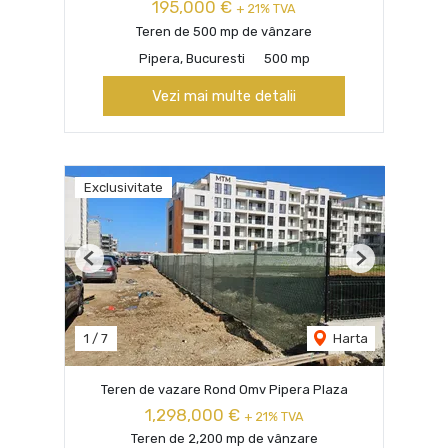
195,000 €
+ 21% TVA
Teren de 500 mp de vânzare
Pipera, Bucuresti
500 mp
Vezi mai multe detalii
Exclusivitate
Previous
Next
1
/
7
Harta
Teren de vazare Rond Omv Pipera Plaza
1,298,000 €
+ 21% TVA
Teren de 2,200 mp de vânzare