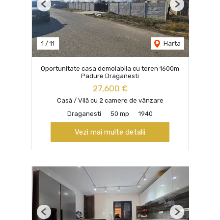
Previous
Next
1
/
11
Harta
Oportunitate casa demolabila cu teren 1600m
Padure Draganesti
27,600 €
Casă / Vilă cu 2 camere de vânzare
Draganesti
50 mp
1940
Vezi mai multe detalii
Previous
Next