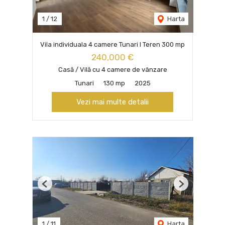
1
/
12
Harta
Vila individuala 4 camere Tunari I Teren 300 mp
240,000 €
Casă / Vilă cu 4 camere de vânzare
Tunari
130 mp
2025
Vezi mai multe detalii
Previous
Next
1
/
11
Harta