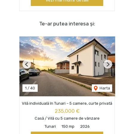
Vezi mai multe detalii
Te-ar putea interesa și:
Previous
Next
1
/
40
Harta
Vilă individuală în Tunari – 5 camere, curte privată
235,000 €
Casă / Vilă cu 5 camere de vânzare
Tunari
150 mp
2026