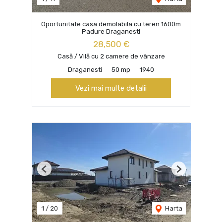
Oportunitate casa demolabila cu teren 1600m
Padure Draganesti
28,500 €
Casă / Vilă cu 2 camere de vânzare
Draganesti
50 mp
1940
Vezi mai multe detalii
Previous
Next
1
/
20
Harta