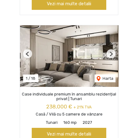
Vezi mai multe detalii
Previous
Next
1
/
18
Harta
Case individuale premium în ansamblu rezidențial
privat | Tunari
238,000 €
+ 21% TVA
Casă / Vilă cu 5 camere de vânzare
Tunari
160 mp
2027
Vezi mai multe detalii