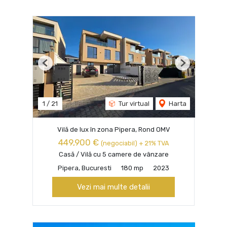
Previous
Next
1
/
21
Tur virtual
Harta
Vilă de lux în zona Pipera, Rond OMV
449,900 €
(negociabil) + 21% TVA
Casă / Vilă cu 5 camere de vânzare
Pipera, Bucuresti
180 mp
2023
Vezi mai multe detalii