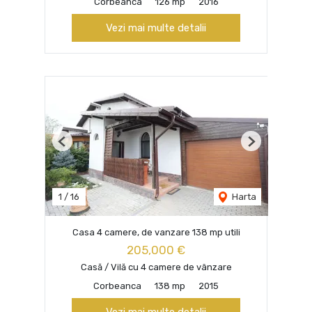
Corbeanca
126 mp
2016
Vezi mai multe detalii
Previous
Next
1
/
16
Harta
Casa 4 camere, de vanzare 138 mp utili
205,000 €
Casă / Vilă cu 4 camere de vânzare
Corbeanca
138 mp
2015