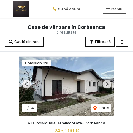
Sună acum
Meniu
Case de vânzare în Corbeanca
3 rezultate
Caută din nou
Filtrează
Comision 0%
Previous
Next
1
/
14
Harta
Vila Individuala, semimobilata- Corbeanca
245,000 €