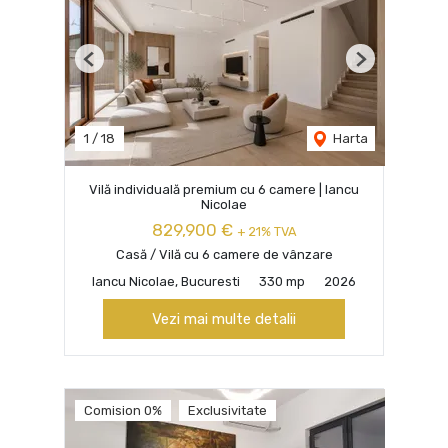
Previous
Next
1
/
18
Harta
Vilă individuală premium cu 6 camere | Iancu
Nicolae
829,900 €
+ 21% TVA
Casă / Vilă cu 6 camere de vânzare
Iancu Nicolae, Bucuresti
330 mp
2026
Vezi mai multe detalii
Comision 0%
Exclusivitate