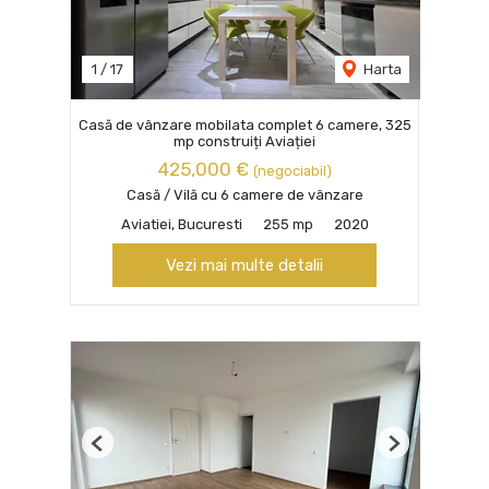
1
/
17
Harta
Casă de vânzare mobilata complet 6 camere, 325
mp construiți Aviației
425,000 €
(negociabil)
Casă / Vilă cu 6 camere de vânzare
Aviatiei, Bucuresti
255 mp
2020
Vezi mai multe detalii
Previous
Next