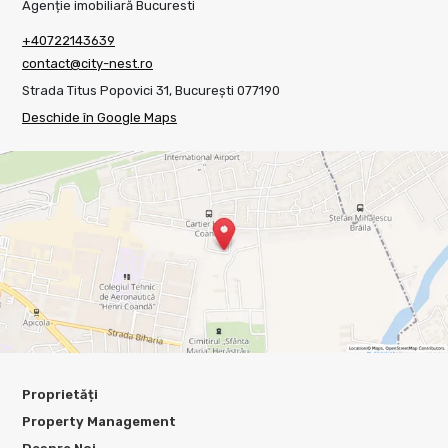
Agenție imobiliară Bucuresti
+40722143639
contact@city-nest.ro
Strada Titus Popovici 31, București 077190
Deschide în Google Maps
Proprietăți
Property Management