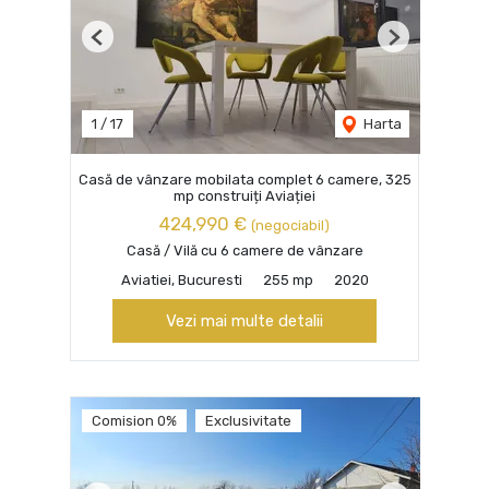
Previous
Next
1
/
17
Harta
Casă de vânzare mobilata complet 6 camere, 325
mp construiți Aviației
424,990 €
(negociabil)
Casă / Vilă cu 6 camere de vânzare
Aviatiei, Bucuresti
255 mp
2020
Vezi mai multe detalii
Comision 0%
Exclusivitate