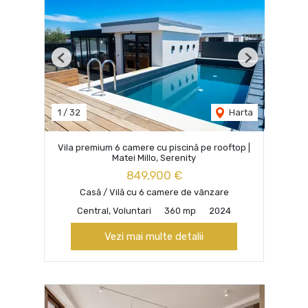
Previous
Next
1
/
32
Harta
Vila premium 6 camere cu piscină pe rooftop |
Matei Millo, Serenity
849,900 €
Casă / Vilă cu 6 camere de vânzare
Central, Voluntari
360 mp
2024
Vezi mai multe detalii