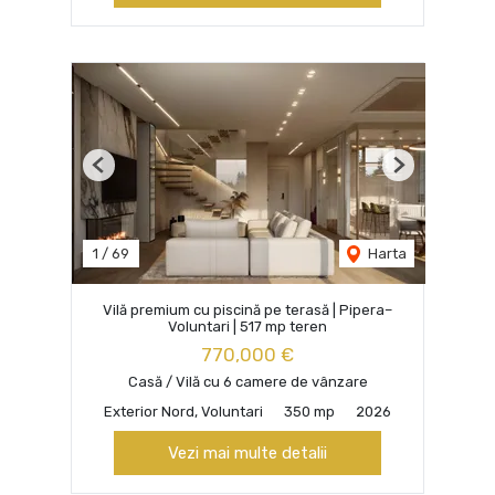
Previous
Next
1
/
69
Harta
Vilă premium cu piscină pe terasă | Pipera–
Voluntari | 517 mp teren
770,000 €
Casă / Vilă cu 6 camere de vânzare
Exterior Nord, Voluntari
350 mp
2026
Vezi mai multe detalii