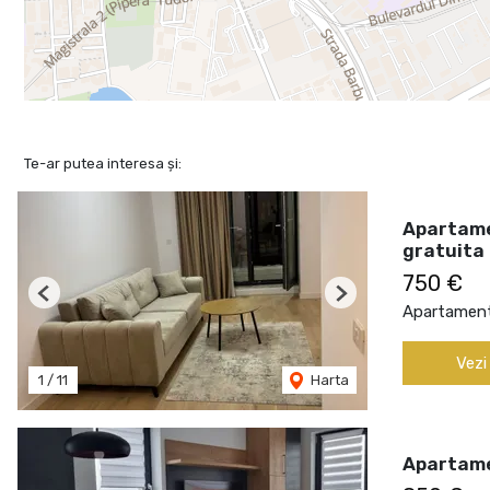
Te-ar putea interesa și:
Apartame
gratuita
750 €
Previous
Next
Apartament 
Vezi
1
/
11
Harta
Apartame