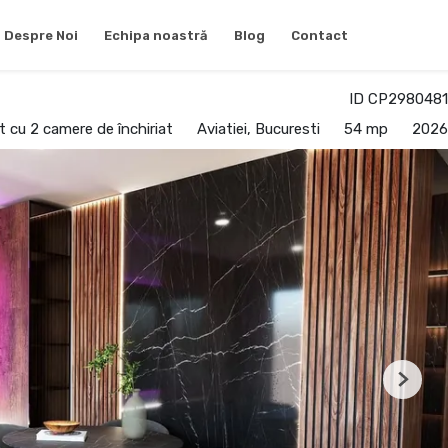
Despre Noi
Echipa noastră
Blog
Contact
ID CP2980481
 cu 2 camere de închiriat
Aviatiei, Bucuresti
54 mp
2026
Next