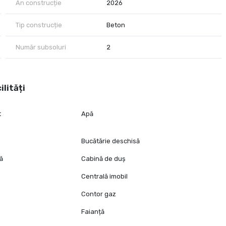
An construcție
2026
Tip construcție
Beton
Număr subsoluri
2
ilități
t
Apă
Bucătărie deschisă
tă
Cabină de duș
Centrală imobil
Contor gaz
Faianță