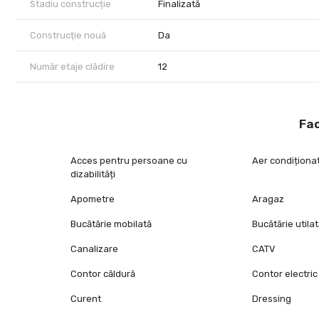
Stadiu construcție
Finalizată
Construcție nouă
Da
Număr etaje clădire
12
Fac
Acces pentru persoane cu
Aer condiționa
dizabilități
Apometre
Aragaz
Bucătărie mobilată
Bucătărie utila
Canalizare
CATV
Contor căldură
Contor electric
Curent
Dressing