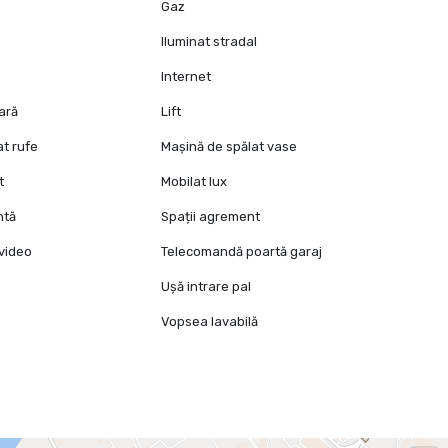
Gaz
Iluminat stradal
Internet
oară
Lift
at rufe
Mașină de spălat vase
t
Mobilat lux
ntă
Spații agrement
video
Telecomandă poartă garaj
Ușă intrare pal
Vopsea lavabilă