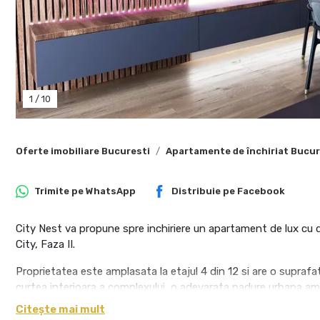
1
/
10
Oferte imobiliare Bucuresti
Apartamente de închiriat Bucur
Trimite pe
WhatsApp
Distribuie pe
Facebook
City Nest va propune spre inchiriere un apartament de lux cu d
City, Faza II.
Proprietatea este amplasata la etajul 4 din 12 si are o suprafa
curtea interioara a complexului, o adevarata padure urbana am
Citește mai mult
Apartamentul impresioneaza prin nivelul ridicat al finisajelor si 