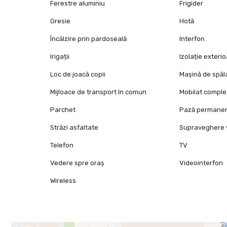
Ferestre aluminiu
Frigider
Gresie
Hotă
Încălzire prin pardoseală
Interfon
Irigații
Izolație exteri
Loc de joacă copii
Mașină de spăl
Mijloace de transport în comun
Mobilat comple
Parchet
Pază permane
Străzi asfaltate
Supraveghere 
Telefon
TV
Vedere spre oraș
Videointerfon
Wireless