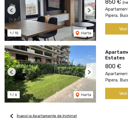
850 €
(ne
Apartament 
Previous
Next
Pipera, Buc
Vezi
1
/
15
Harta
Apartamen
Estates
800 €
Apartament 
Previous
Next
Pipera, Buc
Vezi
1
/
6
Harta
Înapoi la Apartamente de închiriat