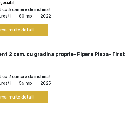
gociabil)
cu 3 camere de închiriat
uresti
80 mp
2022
 mai multe detalii
t 2 cam, cu gradina proprie- Pipera Plaza- First
cu 2 camere de închiriat
uresti
56 mp
2025
 mai multe detalii