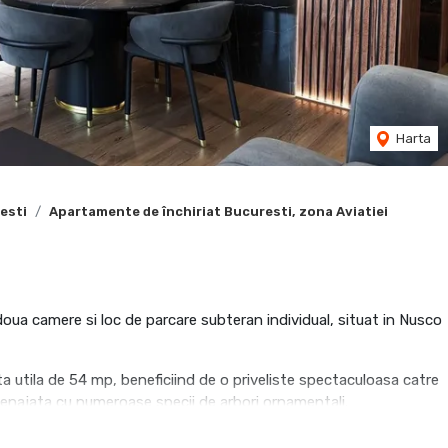
Harta
esti
Apartamente de închiriat Bucuresti, zona Aviatiei
oua camere si loc de parcare subteran individual, situat in Nusco
ta utila de 54 mp, beneficiind de o priveliste spectaculoasa catre
enajata cu numeroase specii de arbori ornamentali.
prin mobilierul realizat la comanda in Italia de catre Rovere Mobili,