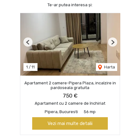
Te-ar putea interesa și:
Previous
Next
1
/
11
Harta
Apartament 2 camere-Pipera Plaza, incalzire in
pardoseala gratuita
750 €
Apartament cu 2 camere de închiriat
Pipera, Bucuresti
56 mp
Vezi mai multe detalii