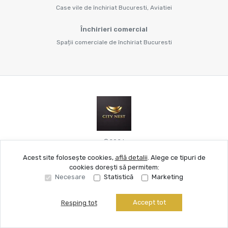
Case vile de închiriat Bucuresti, Aviatiei
Închirieri comercial
Spații comerciale de închiriat Bucuresti
©
2026
Acest site folosește cookies,
află detalii
.
Alege ce tipuri de
cookies dorești să permitem:
Site creat în
Necesare
Statistică
Marketing
Accept tot
Resping tot
Sună acum
Solicită vizionare