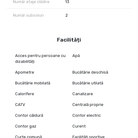
Număr etaje clădire
13
Număr subsoluri
2
Facilități
Acces pentru persoane cu
Apă
dizabilități
Apometre
Bucătărie deschisă
Bucătărie mobilată
Bucătărie utilată
Calorifere
Canalizare
CATV
Centrală proprie
Contor căldură
Contor electric
Contor gaz
Curent
Curte comună
Facilități sportive