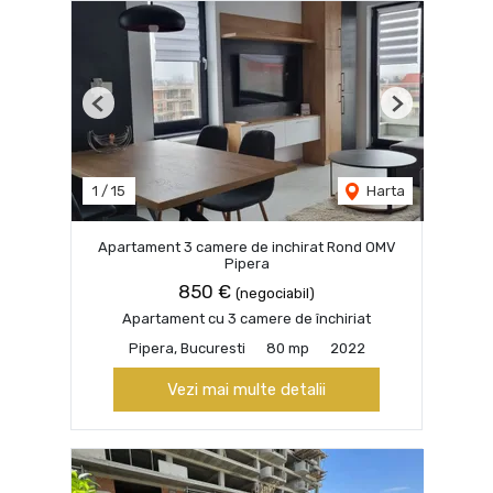
Previous
Next
1
/
15
Harta
Apartament 3 camere de inchirat Rond OMV
Pipera
850 €
(negociabil)
Apartament cu 3 camere de închiriat
Pipera, Bucuresti
80 mp
2022
Vezi mai multe detalii