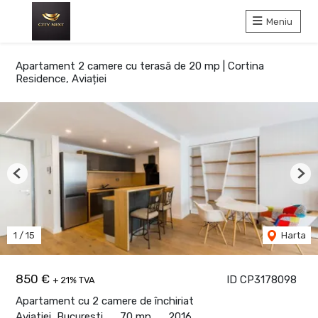
Meniu
Apartament 2 camere cu terasă de 20 mp | Cortina
Residence, Aviației
Previous
Nex
1
/
15
Harta
850 €
ID CP3178098
+ 21% TVA
Apartament cu 2 camere de închiriat
Aviatiei, Bucuresti
70 mp
2016