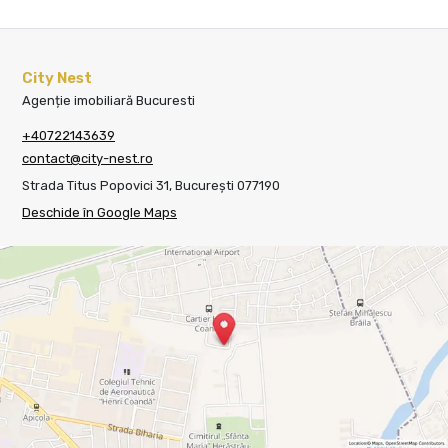
City Nest
Agenție imobiliară Bucuresti
+40722143639
contact@city-nest.ro
Strada Titus Popovici 31, București 077190
Deschide în Google Maps