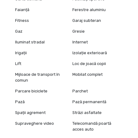
Faianță
Ferestre aluminiu
Fitness
Garaj subteran
Gaz
Gresie
Iluminat stradal
Internet
Irigații
Izolație exterioară
Lift
Loc de joacă copii
Mijloace de transport în
Mobilat complet
comun
Parcare biciclete
Parchet
Pază
Pază permanentă
Spații agrement
Străzi asfaltate
Supraveghere video
Telecomandă poartă
acces auto