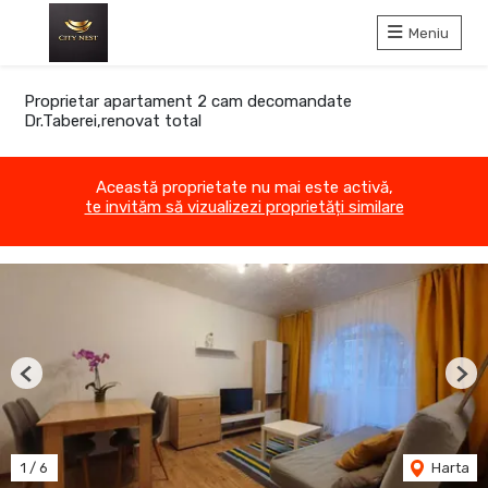
Meniu
Proprietar apartament 2 cam decomandate
Dr.Taberei,renovat total
Această proprietate nu mai este activă,
te invităm să vizualizezi proprietăți similare
Previous
Nex
1
/
6
Harta