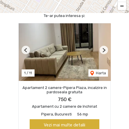
Te-ar putea interesa și:
Previous
Next
1
/
11
Harta
Apartament 2 camere-Pipera Plaza, incalzire in
pardoseala gratuita
750 €
Apartament cu 2 camere de închiriat
Pipera, Bucuresti
56 mp
Vezi mai multe detalii