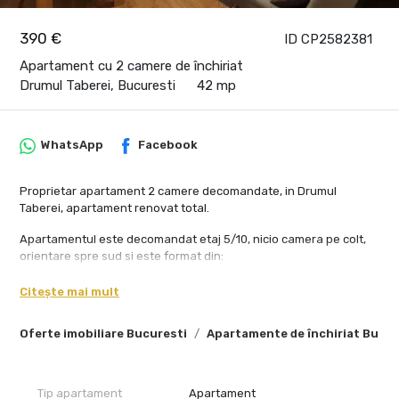
390 €
ID CP2582381
Apartament cu 2 camere de închiriat
Drumul Taberei, Bucuresti
42 mp
WhatsApp
Facebook
Proprietar apartament 2 camere decomandate, in Drumul
Taberei, apartament renovat total.
Apartamentul este decomandat etaj 5/10, nicio camera pe colt,
orientare spre sud si este format din:
-sufragerie-cu canapea extensibila.
-bucatarie-complet utilata, masina de spalat rufe.
Citește mai mult
-dormitor- cu pat matrimonial
-baie cu obiecte sanitare noi.
Oferte imobiliare Bucuresti
Apartamente de închiriat Bucur
-instalatii termice (calorifere noi) si electrice noi.
-balcon inchis cu termopan
Apartamentul este dotat cu:
Tip apartament
Apartament