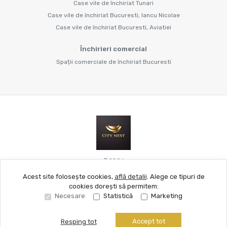
Case vile de închiriat Tunari
Case vile de închiriat Bucuresti, Iancu Nicolae
Case vile de închiriat Bucuresti, Aviatiei
Închirieri comercial
Spații comerciale de închiriat Bucuresti
©
2026
Acest site folosește cookies,
află detalii
.
Alege ce tipuri de
cookies dorești să permitem:
Site creat în
Necesare
Statistică
Marketing
Accept tot
Resping tot