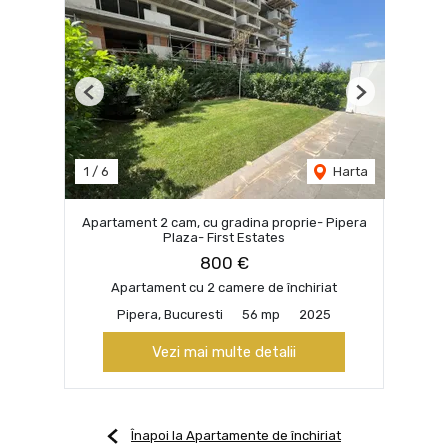
Previous
Next
1
/
6
Harta
Apartament 2 cam, cu gradina proprie- Pipera
Plaza- First Estates
800 €
Apartament cu 2 camere de închiriat
Pipera, Bucuresti
56 mp
2025
Vezi mai multe detalii
Înapoi la Apartamente de închiriat