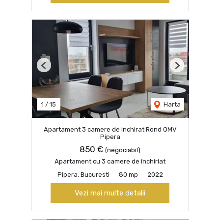
Previous
Next
1
/
15
Harta
Apartament 3 camere de inchirat Rond OMV
Pipera
850 €
(negociabil)
Apartament cu 3 camere de închiriat
Pipera, Bucuresti
80 mp
2022
Vezi mai multe detalii