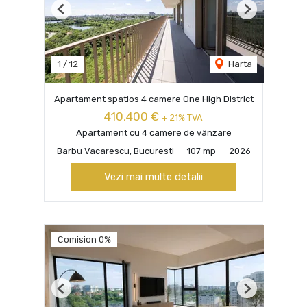
Previous
Next
1
/
12
Harta
Apartament spatios 4 camere One High District
410,400 €
+ 21% TVA
Apartament cu 4 camere de vânzare
Barbu Vacarescu, Bucuresti
107 mp
2026
Vezi mai multe detalii
Comision 0%
Previous
Next