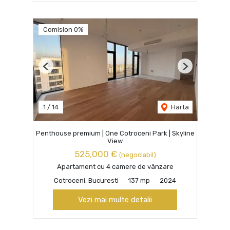
Comision 0%
Previous
Next
1
/
14
Harta
Penthouse premium | One Cotroceni Park | Skyline
View
525,000 €
(negociabil)
Apartament cu 4 camere de vânzare
Cotroceni, Bucuresti
137 mp
2024
Vezi mai multe detalii