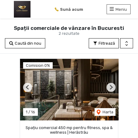
Sună acum
Meniu
Spații comerciale de vânzare în Bucuresti
2 rezultate
Caută din nou
Filtrează
Comision 0%
Previous
Next
1
/
16
Harta
Spațiu comercial 450 mp pentru fitness, spa &
wellness | Herăstrău