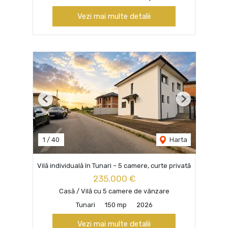
Vezi mai multe detalii
Previous
Next
1
/
40
Harta
Vilă individuală în Tunari – 5 camere, curte privată
235,000 €
Casă / Vilă cu 5 camere de vânzare
Tunari
150 mp
2026
Vezi mai multe detalii