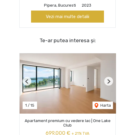
Pipera, Bucuresti
2023
Vezi mai multe detalii
Te-ar putea interesa și:
Previous
Next
1
/
15
Harta
Apartament premium cu vedere lac | One Lake
Club
699,000 €
+ 21% TVA