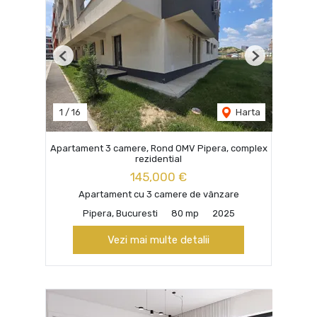
Previous
Next
1
/
16
Harta
Apartament 3 camere, Rond OMV Pipera, complex
rezidential
145,000 €
Apartament cu 3 camere de vânzare
Pipera, Bucuresti
80 mp
2025
Vezi mai multe detalii