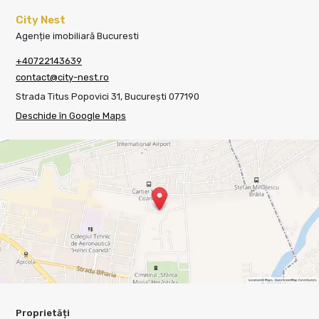
City Nest
Agenție imobiliară Bucuresti
+40722143639
contact@city-nest.ro
Strada Titus Popovici 31, București 077190
Deschide în Google Maps
Proprietăți