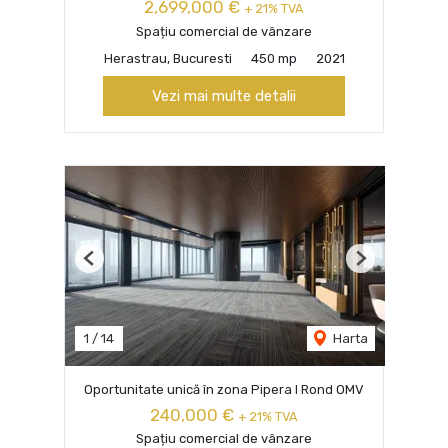
2,699,000 €
+ 21% TVA
Spațiu comercial de vânzare
Herastrau, Bucuresti
450 mp
2021
Vezi mai multe detalii
Previous
Next
1
/
14
Harta
Oportunitate unică în zona Pipera I Rond OMV
240,000 €
+ 21% TVA
Spațiu comercial de vânzare