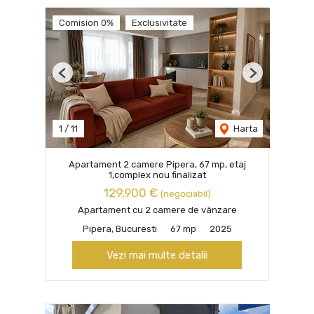
Comision 0%
Exclusivitate
Previous
Next
1
/
11
Harta
Apartament 2 camere Pipera, 67 mp, etaj
1,complex nou finalizat
129,900 €
(negociabil)
Apartament cu 2 camere de vânzare
Pipera, Bucuresti
67 mp
2025
Vezi mai multe detalii