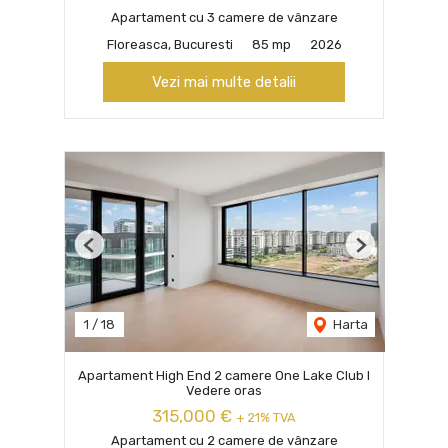
Apartament cu 3 camere de vânzare
Floreasca, Bucuresti
85 mp
2026
Vezi mai multe detalii
Previous
Next
1
/
18
Harta
Apartament High End 2 camere One Lake Club I
Vedere oras
315,000 €
+ 21% TVA
Apartament cu 2 camere de vânzare