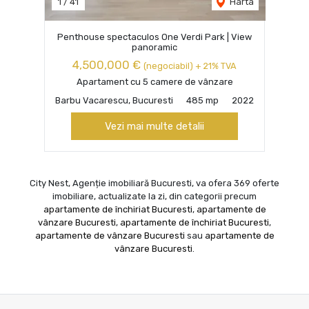
1
/
41
Harta
Penthouse spectaculos One Verdi Park | View
panoramic
4,500,000 €
(negociabil) + 21% TVA
Apartament cu 5 camere de vânzare
Barbu Vacarescu, Bucuresti
485 mp
2022
Vezi mai multe detalii
City Nest, Agenție imobiliară Bucuresti, va ofera 369 oferte
imobiliare, actualizate la zi, din categorii precum
apartamente de închiriat Bucuresti
,
apartamente de
vânzare Bucuresti
,
apartamente de închiriat Bucuresti
,
apartamente de vânzare Bucuresti
sau
apartamente de
vânzare Bucuresti
.