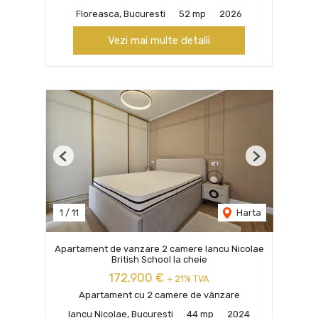
Floreasca, Bucuresti
52 mp
2026
Vezi mai multe detalii
Previous
Next
1
/
11
Harta
Apartament de vanzare 2 camere Iancu Nicolae
British School la cheie
172,900 €
+ 21% TVA
Apartament cu 2 camere de vânzare
Iancu Nicolae, Bucuresti
44 mp
2024