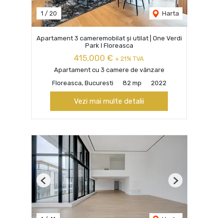
1
/
20
Harta
Apartament 3 cameremobilat și utilat | One Verdi
Park I Floreasca
415,000 €
+ 21% TVA
Apartament cu 3 camere de vânzare
Floreasca, Bucuresti
82 mp
2022
Vezi mai multe detalii
Previous
Next