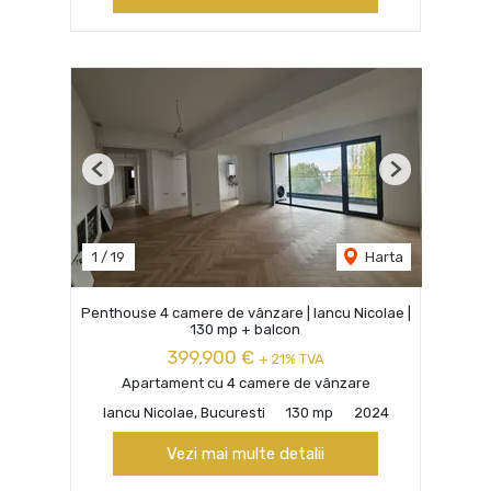
Previous
Next
1
/
19
Harta
Penthouse 4 camere de vânzare | Iancu Nicolae |
130 mp + balcon
399,900 €
+ 21% TVA
Apartament cu 4 camere de vânzare
Iancu Nicolae, Bucuresti
130 mp
2024
Vezi mai multe detalii