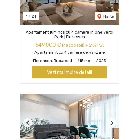
1
/
24
Harta
Apartament luminos cu 4 camere în One Verdi
Park | Floreasca
649,000 €
(negociabil) + 21% TVA
Apartament cu 4 camere de vânzare
Floreasca, Bucuresti
115 mp
2023
Vezi mai multe detalii
Previous
Next