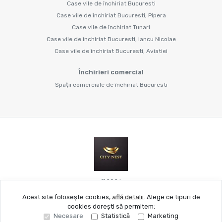
Case vile de închiriat Bucuresti
Case vile de închiriat Bucuresti, Pipera
Case vile de închiriat Tunari
Case vile de închiriat Bucuresti, Iancu Nicolae
Case vile de închiriat Bucuresti, Aviatiei
Închirieri comercial
Spații comerciale de închiriat Bucuresti
©
2026
Acest site folosește cookies,
află detalii
.
Alege ce tipuri de
cookies dorești să permitem:
Site creat în
Necesare
Statistică
Marketing