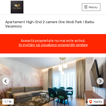
Meniu
Apartament High-End 2 camere One Verdi Park I Barbu
Vacarescu
Această proprietate nu mai este activă,
te invităm să vizualizezi proprietăți similare
Previous
Nex
1
/
16
Harta