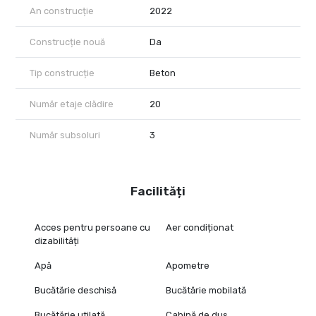
An construcție
2022
Construcție nouă
Da
Tip construcție
Beton
Număr etaje clădire
20
Număr subsoluri
3
Facilități
Acces pentru persoane cu
Aer condiționat
dizabilități
Apă
Apometre
Bucătărie deschisă
Bucătărie mobilată
Bucătărie utilată
Cabină de duș