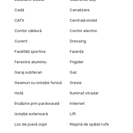
Cadă
Canalizare
CATV
Centrală imobil
Contor căldură
Contor electric
Curent
Dressing
Facilități sportive
Faianță
Ferestre aluminiu
Frigider
Garaj subteran
Gaz
Geamuri cu izolație fonică
Gresie
Hotă
Iluminat stradal
Încălzire prin pardoseală
Internet
Izolație exterioară
Lift
Loc de joacă copii
Mașină de spălat rufe