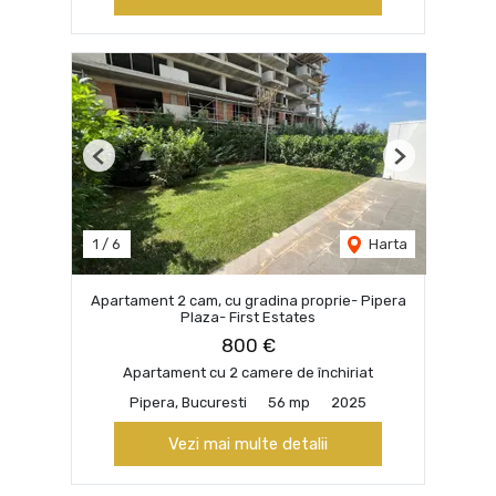
Previous
Next
1
/
6
Harta
Apartament 2 cam, cu gradina proprie- Pipera
Plaza- First Estates
800 €
Apartament cu 2 camere de închiriat
Pipera, Bucuresti
56 mp
2025
Vezi mai multe detalii