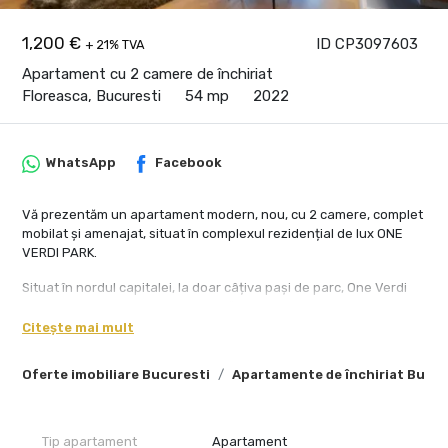
1,200 €
ID CP3097603
+ 21% TVA
Apartament cu 2 camere de închiriat
Floreasca, Bucuresti
54 mp
2022
WhatsApp
Facebook
Vă prezentăm un apartament modern, nou, cu 2 camere, complet
mobilat și amenajat, situat în complexul rezidențial de lux ONE
VERDI PARK.
Situat în nordul capitalei, la doar câțiva pași de parc, One Verdi
Park cuprinde cele mai înalte două turnuri rezidențiale din
București, oferind vederi panoramice impresionante asupra
Citește mai mult
Lacului Tei și Floreasca.
Oferte imobiliare Bucuresti
Apartamente de închiriat Bucur
Apartamentul este disponibil doar mobilat și complet utilat cu
electrocasnice de ultimă generație, având un design original,
creat de cei mai apreciați designeri de interior specializați în
rezidențiale premium, conform celor mai noi tendințe în design și
Tip apartament
Apartament