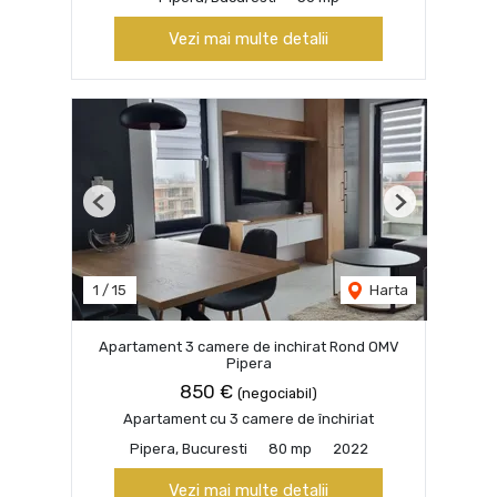
Vezi mai multe detalii
Previous
Next
1
/
15
Harta
Apartament 3 camere de inchirat Rond OMV
Pipera
850 €
(negociabil)
Apartament cu 3 camere de închiriat
Pipera, Bucuresti
80 mp
2022
Vezi mai multe detalii