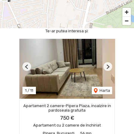
Te-ar putea interesa și:
Previous
Next
1
/
11
Harta
Apartament 2 camere-Pipera Plaza, incalzire in
pardoseala gratuita
750 €
Apartament cu 2 camere de închiriat
Pipera, Bucuresti
56 mp