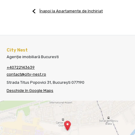
Înapoi la Apartamente de închiriat
City Nest
Agenție imobiliară Bucuresti
+40722143639
contact@city-nest.ro
Strada Titus Popovici 31, București 077190
Deschide în Google Maps