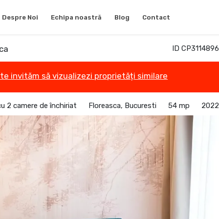
Despre Noi
Echipa noastră
Blog
Contact
sca
ID CP3114896
te invităm să vizualizezi proprietăți similare
 2 camere de închiriat
Floreasca, Bucuresti
54 mp
2022