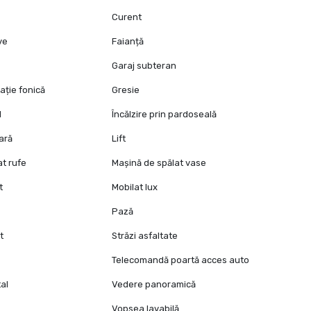
Curent
ive
Faianță
Garaj subteran
ație fonică
Gresie
l
Încălzire prin pardoseală
oară
Lift
at rufe
Mașină de spălat vase
t
Mobilat lux
Pază
t
Străzi asfaltate
Telecomandă poartă acces auto
al
Vedere panoramică
Vopsea lavabilă