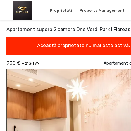
Proprietăți
Property Management
Apartament superb 2 camere One Verdi Park I Florea
Această proprietate nu mai este activă,
900 €
Apartament cu
+ 21% TVA