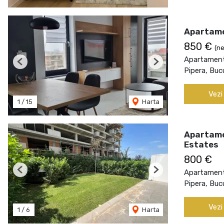
Apartame
850 €
(ne
Apartament 
Previous
Next
Pipera, Buc
Vezi
1
/
15
Harta
Apartamen
Estates
800 €
Apartament 
Previous
Next
Pipera, Buc
Vezi
1
/
6
Harta