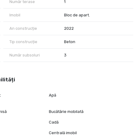
Număr terase
1
Imobil
Bloc de apart.
An construcție
2022
Tip construcție
Beton
Număr subsoluri
3
ilități
t
Apă
hisă
Bucătărie mobilată
Cadă
Centrală imobil