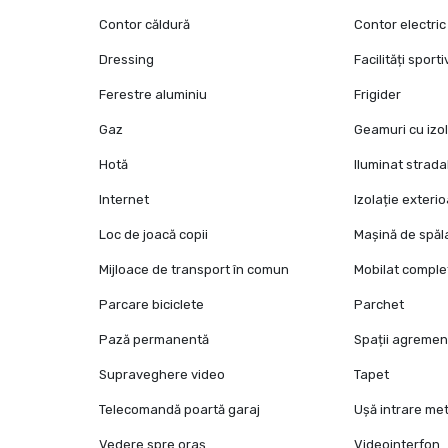
Contor căldură
Contor electric
Dressing
Facilități sport
Ferestre aluminiu
Frigider
Gaz
Geamuri cu izol
Hotă
Iluminat strada
Internet
Izolație exteri
Loc de joacă copii
Mașină de spăl
Mijloace de transport în comun
Mobilat comple
Parcare biciclete
Parchet
Pază permanentă
Spații agremen
Supraveghere video
Tapet
Telecomandă poartă garaj
Ușă intrare met
Vedere spre oraș
Videointerfon