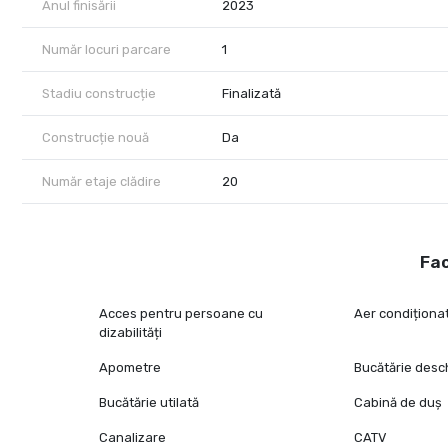
Anul finisării
2023
Număr locuri parcare
1
Stadiu construcție
Finalizată
Construcție nouă
Da
Număr etaje clădire
20
Fac
Acces pentru persoane cu
Aer condiționa
dizabilități
Apometre
Bucătărie desc
Bucătărie utilată
Cabină de duș
Canalizare
CATV