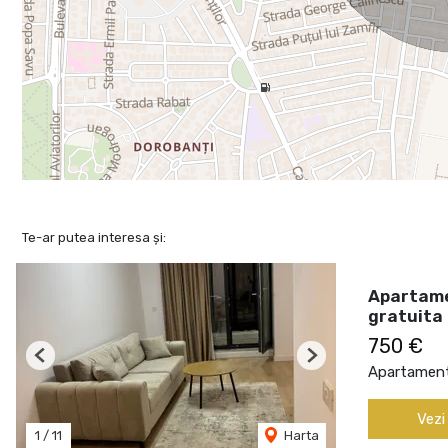
Te-ar putea interesa și:
Apartame
gratuita
750 €
Previous
Next
Apartament 
Vezi
1
/
11
Harta