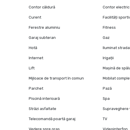
Contor căldură
Contor electric
Curent
Facilități sport
Ferestre aluminiu
Fitness
Garaj subteran
Gaz
Hotă
Iluminat strada
Internet
Irigații
Lift
Mașină de spăl
Mijloace de transport în comun
Mobilat comple
Parchet
Pază
Piscină interioară
Spa
Străzi asfaltate
Supraveghere 
Telecomandă poartă garaj
TV
Vedere spre oraș
Videointerfon