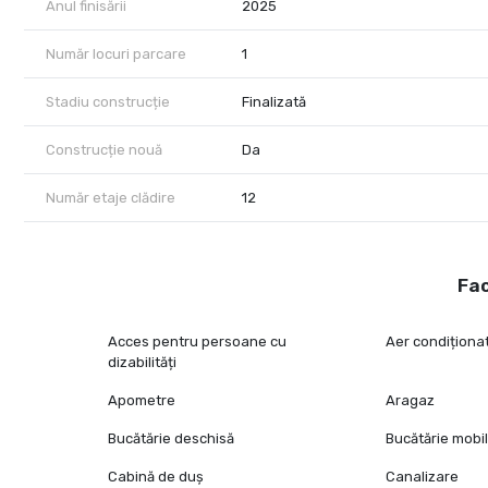
Anul finisării
2025
Număr locuri parcare
1
Stadiu construcție
Finalizată
Construcție nouă
Da
Număr etaje clădire
12
Fac
Acces pentru persoane cu
Aer condiționa
dizabilități
Apometre
Aragaz
Bucătărie deschisă
Bucătărie mobi
Cabină de duș
Canalizare