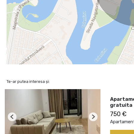
Te-ar putea interesa și:
Apartame
gratuita
750 €
Previous
Next
Apartament 