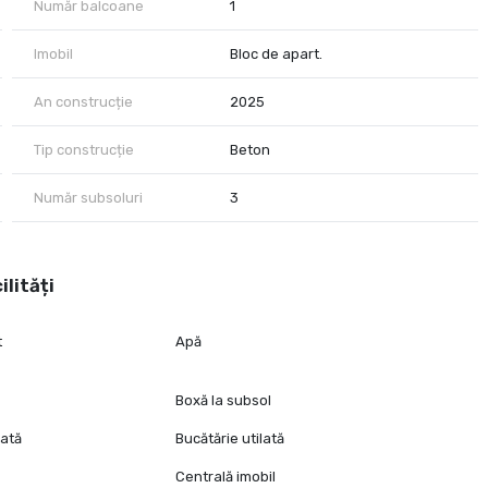
Număr balcoane
1
Imobil
Bloc de apart.
An construcție
2025
Tip construcție
Beton
Număr subsoluri
3
ilități
t
Apă
Boxă la subsol
lată
Bucătărie utilată
Centrală imobil