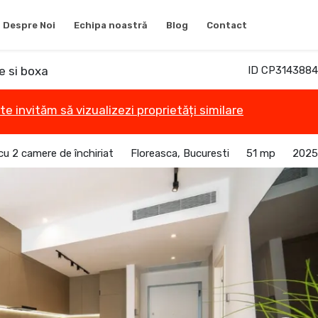
Despre Noi
Echipa noastră
Blog
Contact
e si boxa
ID CP3143884
te invităm să vizualizezi proprietăți similare
u 2 camere de închiriat
Floreasca, Bucuresti
51 mp
2025