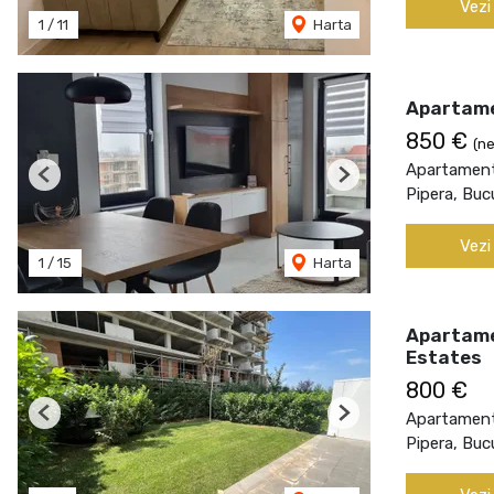
Vezi
1
/
11
Harta
Apartame
850 €
(ne
Apartament 
Previous
Next
Pipera, Buc
Vezi
1
/
15
Harta
Apartamen
Estates
800 €
Apartament 
Previous
Next
Pipera, Buc