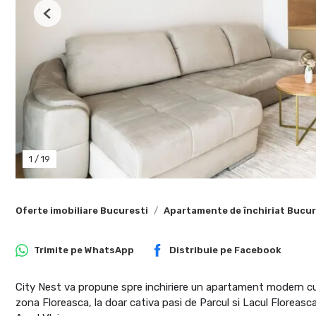
Previous
1
/
19
Oferte imobiliare Bucuresti
Apartamente de închiriat Bucur
Trimite pe
WhatsApp
Distribuie pe
Facebook
City Nest va propune spre inchiriere un apartament modern cu 
zona Floreasca, la doar cativa pasi de Parcul si Lacul Floreas