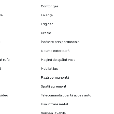
Contor gaz
ive
Faianță
Frigider
Gresie
l
Încălzire prin pardoseală
Izolație exterioară
at rufe
Mașină de spălat vase
t
Mobilat lux
Pază permanentă
Spații agrement
video
Telecomandă poartă acces auto
Ușă intrare metal
Vopsea lavabilă