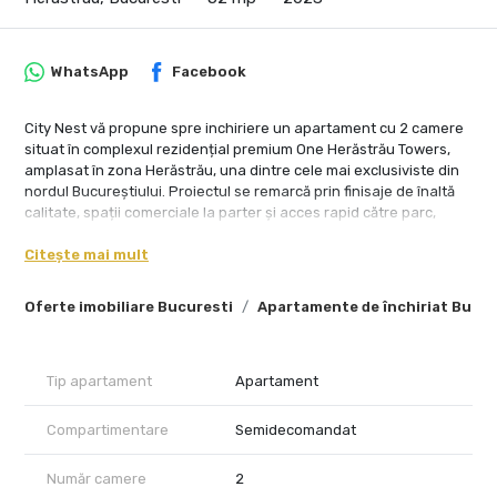
WhatsApp
Facebook
City Nest vă propune spre inchiriere un apartament cu 2 camere
situat în complexul rezidențial premium One Herăstrău Towers,
amplasat în zona Herăstrău, una dintre cele mai exclusiviste din
nordul Bucureștiului. Proiectul se remarcă prin finisaje de înaltă
calitate, spații comerciale la parter și acces rapid către parc,
restaurante și principalele centre de business.
Citește mai mult
Apartamentul este poziționat la etajul 5 și are o suprafață utilă
de 53 mp, la care se adaugă un balcon de 6,5 mp.
Oferte imobiliare Bucuresti
Apartamente de închiriat Bucur
Compartimentarea este eficientă și cuprinde un living luminos cu
bucătărie deschisă, un dormitor confortabil, o baie, un hol cu
spații de depozitare și un balcon generos.
Tip apartament
Apartament
Locuința beneficiază de toate avantajele unui complex modern
finalizat recent, cu lobby elegant și securitate, ferestre ample
Compartimentare
Semidecomandat
care asigură lumină naturală din plin, precum și acces facil la
spații comerciale și diverse servicii chiar în incinta ansamblului. În
Număr camere
2
plus, se află la doar câteva minute de parc și lac, cu conexiuni