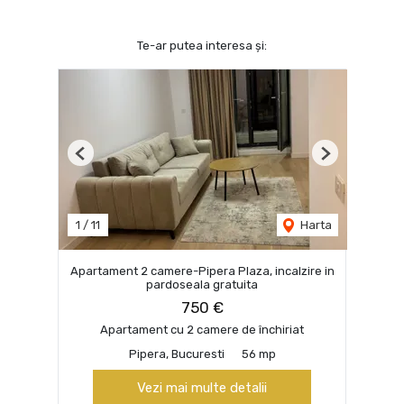
Te-ar putea interesa și:
Previous
Next
1
/
11
Harta
Apartament 2 camere-Pipera Plaza, incalzire in
pardoseala gratuita
750 €
Apartament cu 2 camere de închiriat
Pipera, Bucuresti
56 mp
Vezi mai multe detalii