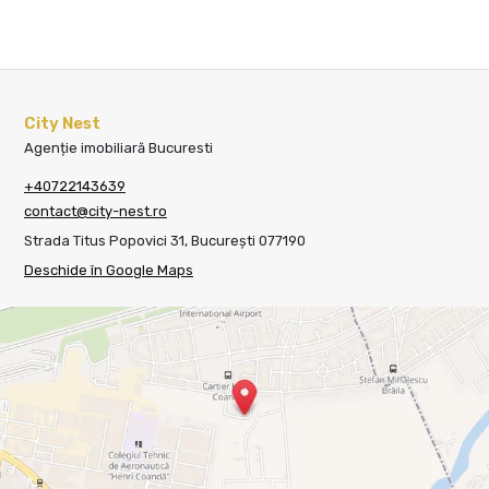
City Nest
Agenție imobiliară Bucuresti
+40722143639
contact@city-nest.ro
Strada Titus Popovici 31, București 077190
Deschide în Google Maps