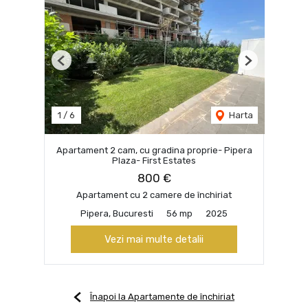
Previous
Next
1
/
6
Harta
Apartament 2 cam, cu gradina proprie- Pipera
Plaza- First Estates
800 €
Apartament cu 2 camere de închiriat
Pipera, Bucuresti
56 mp
2025
Vezi mai multe detalii
Înapoi la Apartamente de închiriat