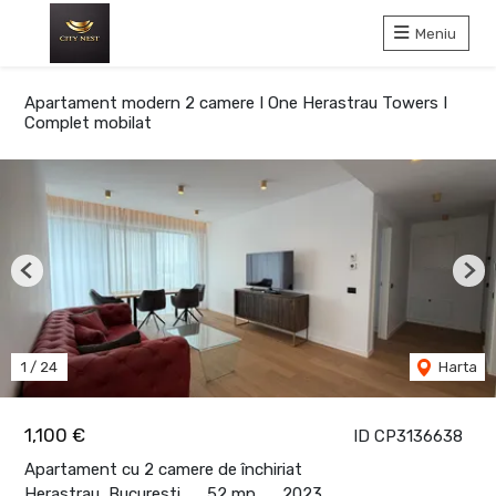
Meniu
Apartament modern 2 camere I One Herastrau Towers I
Complet mobilat
Previous
Nex
1
/
24
Harta
1,100 €
ID CP3136638
Apartament cu 2 camere de închiriat
Herastrau, Bucuresti
52 mp
2023