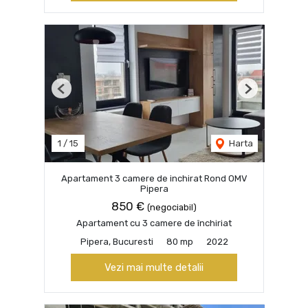
Previous
Next
1
/
15
Harta
Apartament 3 camere de inchirat Rond OMV
Pipera
850 €
(negociabil)
Apartament cu 3 camere de închiriat
Pipera, Bucuresti
80 mp
2022
Vezi mai multe detalii