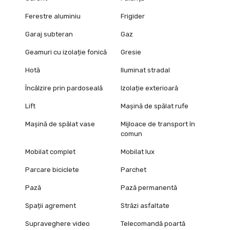
Ferestre aluminiu
Frigider
Garaj subteran
Gaz
Geamuri cu izolație fonică
Gresie
Hotă
Iluminat stradal
Încălzire prin pardoseală
Izolație exterioară
Lift
Mașină de spălat rufe
Mașină de spălat vase
Mijloace de transport în
comun
Mobilat complet
Mobilat lux
Parcare biciclete
Parchet
Pază
Pază permanentă
Spații agrement
Străzi asfaltate
Supraveghere video
Telecomandă poartă