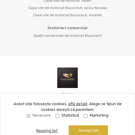
Case vile de închiriat Tunari
Case vile de închiriat Bucuresti, Iancu Nicolae
Case vile de închiriat Bucuresti, Aviatiei
Închirieri comercial
Spații comerciale de închiriat Bucuresti
©
2026
Acest site folosește cookies,
află detalii
.
Alege ce tipuri de
cookies dorești să permitem:
Site creat în
Necesare
Statistică
Marketing
Accept tot
Resping tot
Sună acum
Solicită vizionare