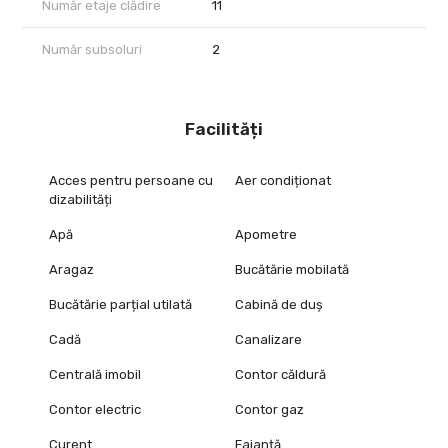
Număr etaje clădire
11
Număr subsoluri
2
Facilități
Acces pentru persoane cu
Aer condiționat
dizabilități
Apă
Apometre
Aragaz
Bucătărie mobilată
Bucătărie parțial utilată
Cabină de duș
Cadă
Canalizare
Centrală imobil
Contor căldură
Contor electric
Contor gaz
Curent
Faianță