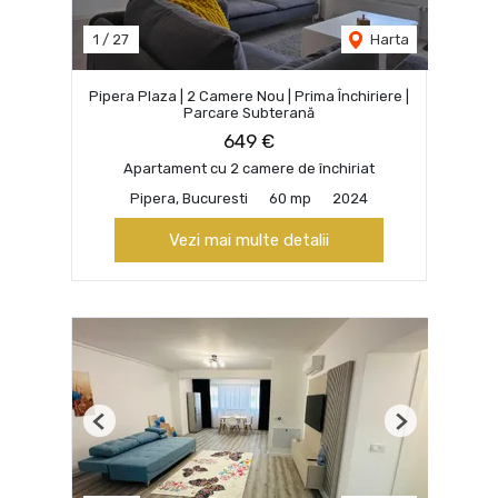
1
/
27
Harta
Pipera Plaza | 2 Camere Nou | Prima Închiriere |
Parcare Subterană
649 €
Apartament cu 2 camere de închiriat
Pipera, Bucuresti
60 mp
2024
Vezi mai multe detalii
Previous
Next