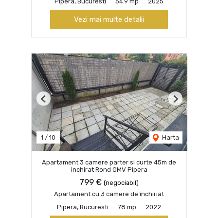
Pipera, Bucuresti
54.9 mp
2025
Vezi mai multe detalii
Previous
Next
1
/
10
Harta
Apartament 3 camere parter si curte 45m de
inchirat Rond OMV Pipera
799 €
(negociabil)
Apartament cu 3 camere de închiriat
Pipera, Bucuresti
78 mp
2022