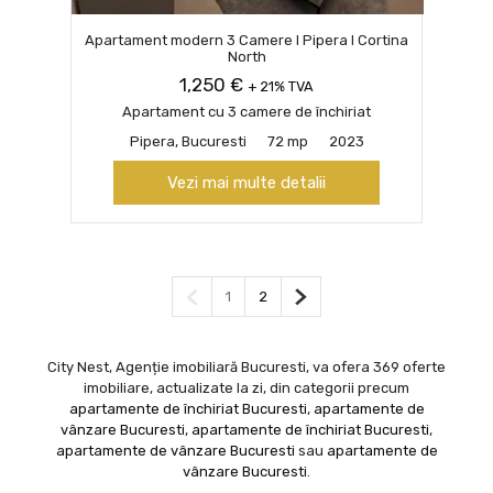
Apartament modern 3 Camere I Pipera I Cortina
North
1,250 €
+ 21% TVA
Apartament cu 3 camere de închiriat
Pipera, Bucuresti
72 mp
2023
Vezi mai multe detalii
Pagina anterioară
Pagina următoare
1
2
City Nest, Agenție imobiliară Bucuresti, va ofera 369 oferte
imobiliare, actualizate la zi, din categorii precum
apartamente de închiriat Bucuresti
,
apartamente de
vânzare Bucuresti
,
apartamente de închiriat Bucuresti
,
apartamente de vânzare Bucuresti
sau
apartamente de
vânzare Bucuresti
.