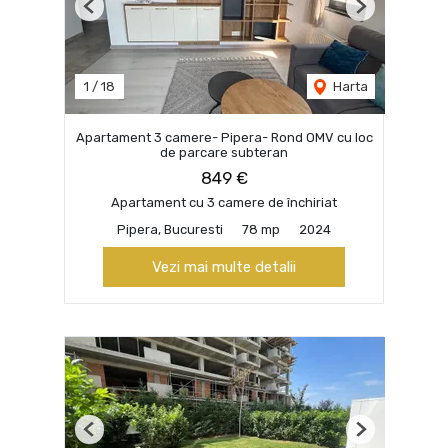
Previous
Next
1
/
18
Harta
Apartament 3 camere- Pipera- Rond OMV cu loc
de parcare subteran
849 €
Apartament cu 3 camere de închiriat
Pipera, Bucuresti
78 mp
2024
Vezi mai multe detalii
Previous
Next