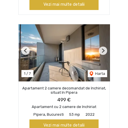
Vezi mai multe detalii
Previous
Next
1
/
7
Harta
Apartament 2 camere decomandat de închiriat,
situat în Pipera
499 €
Apartament cu 2 camere de închiriat
Pipera, Bucuresti
53 mp
2022
Vezi mai multe detalii