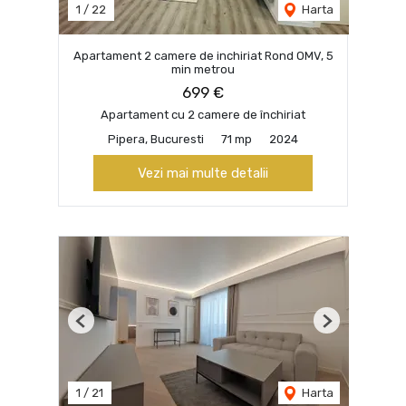
1
/
22
Harta
Apartament 2 camere de inchiriat Rond OMV, 5
min metrou
699 €
Apartament cu 2 camere de închiriat
Pipera, Bucuresti
71 mp
2024
Vezi mai multe detalii
Previous
Next
1
/
21
Harta