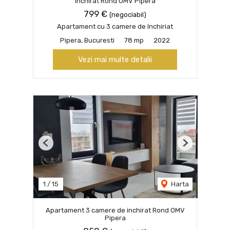
inchirat Rond OMV Pipera
799 €
(negociabil)
Apartament cu 3 camere de închiriat
Pipera, Bucuresti
78 mp
2022
Vezi mai multe detalii
Previous
Next
1
/
15
Harta
Apartament 3 camere de inchirat Rond OMV
Pipera