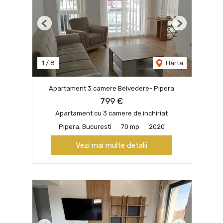
Previous
Next
1
/
8
Harta
Apartament 3 camere Belvedere- Pipera
799 €
Apartament cu 3 camere de închiriat
Pipera, Bucuresti
70 mp
2020
Vezi mai multe detalii