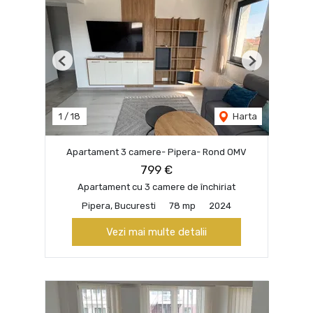
Previous
Next
1
/
18
Harta
Apartament 3 camere- Pipera- Rond OMV
799 €
Apartament cu 3 camere de închiriat
Pipera, Bucuresti
78 mp
2024
Vezi mai multe detalii