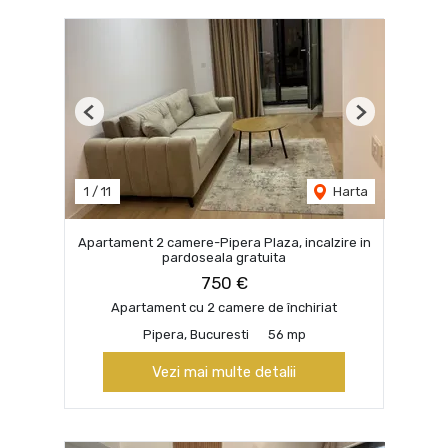
Previous
Next
1
/
11
Harta
Apartament 2 camere-Pipera Plaza, incalzire in
pardoseala gratuita
750 €
Apartament cu 2 camere de închiriat
Pipera, Bucuresti
56 mp
Vezi mai multe detalii