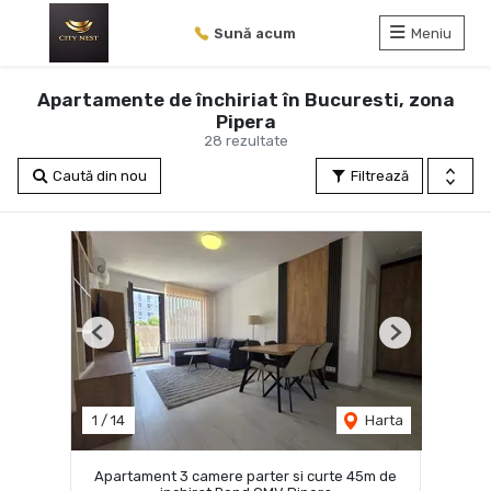
Sună acum
Meniu
Apartamente de închiriat în Bucuresti, zona
Pipera
28 rezultate
Caută din nou
Filtrează
Previous
Next
1
/
14
Harta
Apartament 3 camere parter si curte 45m de