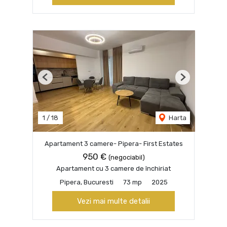
Previous
Next
1
/
18
Harta
Apartament 3 camere- Pipera- First Estates
950 €
(negociabil)
Apartament cu 3 camere de închiriat
Pipera, Bucuresti
73 mp
2025
Vezi mai multe detalii