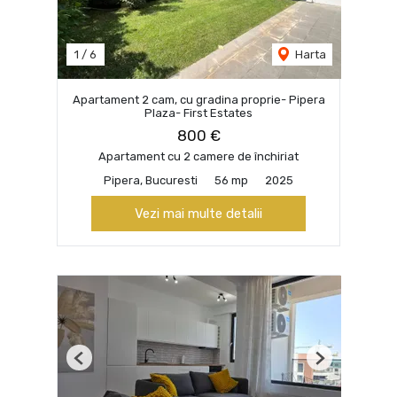
1
/
6
Harta
Apartament 2 cam, cu gradina proprie- Pipera
Plaza- First Estates
800 €
Apartament cu 2 camere de închiriat
Pipera, Bucuresti
56 mp
2025
Vezi mai multe detalii
Previous
Next