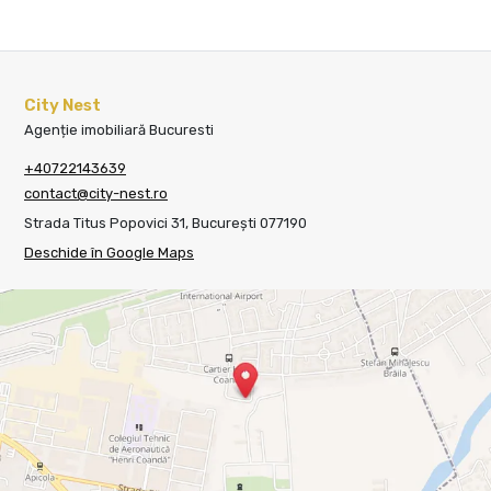
City Nest
Agenție imobiliară Bucuresti
+40722143639
contact@city-nest.ro
Strada Titus Popovici 31, București 077190
Deschide în Google Maps