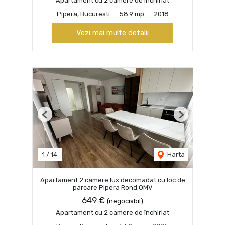
Apartament cu 2 camere de închiriat
Pipera, Bucuresti
58.9 mp
2018
Vezi mai multe detalii
Previous
Next
1
/
14
Harta
Apartament 2 camere lux decomadat cu loc de
parcare Pipera Rond OMV
649 €
(negociabil)
Apartament cu 2 camere de închiriat