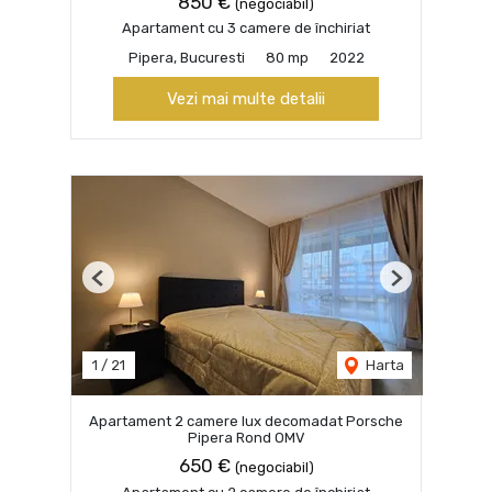
850 €
(negociabil)
Apartament cu 3 camere de închiriat
Pipera, Bucuresti
80 mp
2022
Vezi mai multe detalii
Previous
Next
1
/
21
Harta
Apartament 2 camere lux decomadat Porsche
Pipera Rond OMV
650 €
(negociabil)