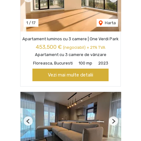
Previous
Next
1
/
17
Harta
Apartament luminos cu 3 camere | One Verdi Park
453,500 €
(negociabil) + 21% TVA
Apartament cu 3 camere de vânzare
Floreasca, Bucuresti
100 mp
2023
Vezi mai multe detalii
Previous
Next