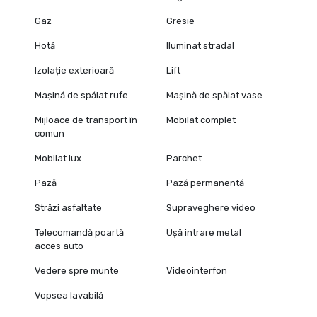
Gaz
Gresie
Hotă
Iluminat stradal
Izolație exterioară
Lift
Mașină de spălat rufe
Mașină de spălat vase
Mijloace de transport în
Mobilat complet
comun
Mobilat lux
Parchet
Pază
Pază permanentă
Străzi asfaltate
Supraveghere video
Telecomandă poartă
Ușă intrare metal
acces auto
Vedere spre munte
Videointerfon
Vopsea lavabilă