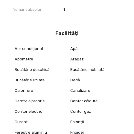
Număr subsoluri
1
Facilități
Aer condiționat
Apă
Apometre
Aragaz
Bucătărie deschisă
Bucătărie mobilată
Bucătărie utilată
Cadă
Calorifere
Canalizare
Centrală proprie
Contor căldură
Contor electric
Contor gaz
Curent
Faianță
Ferestre aluminiu
Frigider