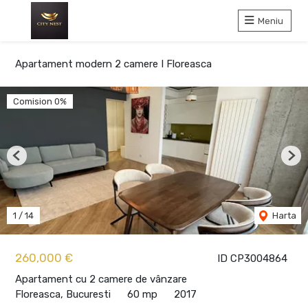
Meniu
Apartament modern 2 camere I Floreasca
Comision 0%
Previous
Nex
1
/
14
Harta
260,000 €
ID CP3004864
Apartament cu 2 camere de vânzare
Floreasca, Bucuresti
60 mp
2017