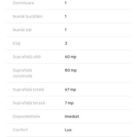
Dormitoare
1
supermarketuri precum Kaufland si Lidl
restaurante si cafenele apreciate, precum 7 Stories si Treevi
Număr bucătării
1
Pizza
centre sportive si de relaxare, inclusiv Pescariu Sports & Spa si
Complexul Sportiv Floreasca
Număr băi
1
clinici si farmacii, precum Sanador Floreasca si Farmaplus
spatii verzi, locuri de joaca pentru copii si optiuni pentru
Etaj
3
petrecerea timpului liber
Suprafață utilă
60 mp
Pentru mai multe detalii sau pentru a programa o vizionare,
echipa City Nest va sta la dispozitie.
Suprafață
80 mp
construită
Suprafață totală
67 mp
Suprafață terasă
7 mp
Disponibilitate
Imediat
Confort
Lux