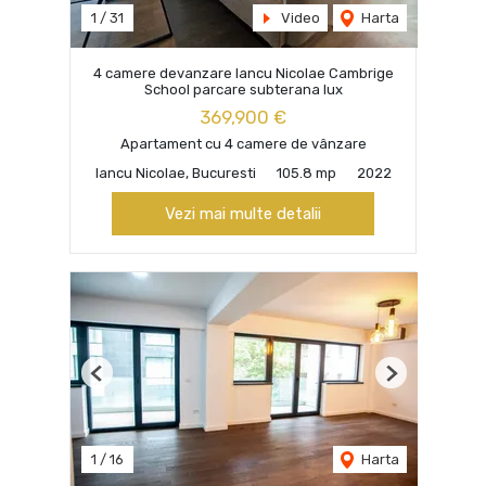
1
/
31
Video
Harta
4 camere devanzare Iancu Nicolae Cambrige
School parcare subterana lux
369,900 €
Apartament cu 4 camere de vânzare
Iancu Nicolae, Bucuresti
105.8 mp
2022
Vezi mai multe detalii
Previous
Next
1
/
16
Harta