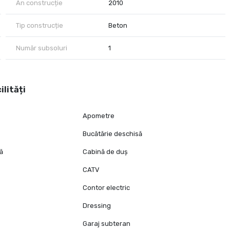
An construcție
2010
Tip construcție
Beton
Număr subsoluri
1
ilități
Apometre
Bucătărie deschisă
tă
Cabină de duș
CATV
Contor electric
Dressing
Garaj subteran