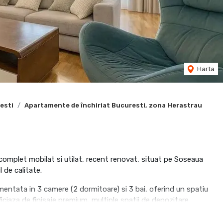
Harta
esti
Apartamente de închiriat Bucuresti, zona Herastrau
omplet mobilat si utilat, recent renovat, situat pe Soseaua
l de calitate.
entata in 3 camere (2 dormitoare) si 3 bai, oferind un spatiu
ciaza de finisaje premium, multiple spatii de depozitare
 si intimitate.