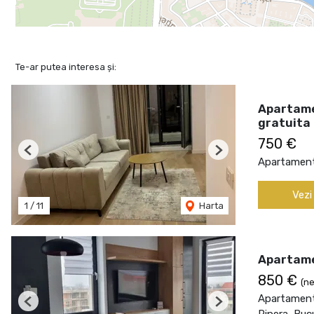
Te-ar putea interesa și:
Apartame
gratuita
750 €
Previous
Next
Apartament 
Vezi
1
/
11
Harta
Apartame
850 €
(ne
Apartament 
Previous
Next
Pipera, Buc