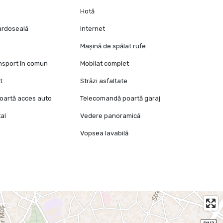
Hotă
pardoseală
Internet
Mașină de spălat rufe
ansport în comun
Mobilat complet
t
Străzi asfaltate
oartă acces auto
Telecomandă poartă garaj
al
Vedere panoramică
Vopsea lavabilă