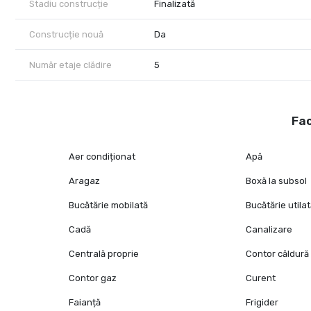
Stadiu construcție
Finalizată
Construcție nouă
Da
Număr etaje clădire
5
Fac
Aer condiționat
Apă
Aragaz
Boxă la subsol
Bucătărie mobilată
Bucătărie utila
Cadă
Canalizare
Centrală proprie
Contor căldură
Contor gaz
Curent
Faianță
Frigider