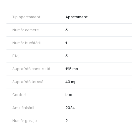
Zona de zi este ampla si eleganta, iar cele doua terase, cu o s
pentru relaxare. Pozitionarea la ultimul etaj asigura mai multa li
Tip apartament
Apartament
Proprietatea include 2 locuri de parcare subterane si o boxa pe
Număr camere
3
Amplasarea este una dintre cele mai dorite din nordul Capitalei,
sport, scoli si gradinite.
Număr bucătării
1
Apartamentul este ideal pentru cei care isi doresc un stil de vi
Etaj
5
Suprafață construită
195 mp
Suprafață terasă
40 mp
Confort
Lux
Anul finisării
2024
Număr garaje
2