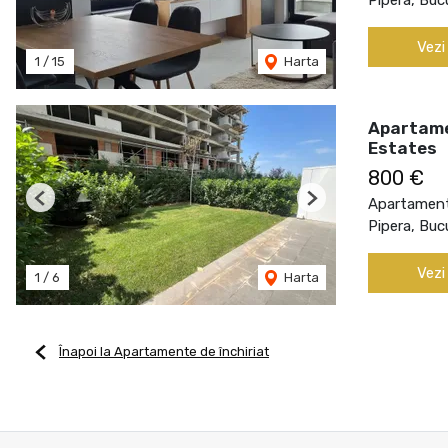
Vezi
1
/
15
Harta
Apartamen
Estates
800 €
Apartament 
Previous
Next
Pipera, Buc
Vezi
1
/
6
Harta
Înapoi la Apartamente de închiriat