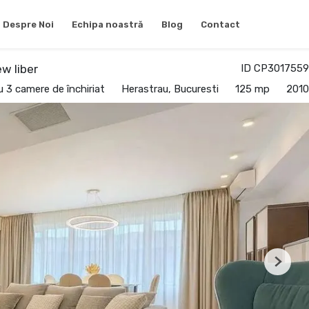
Despre Noi
Echipa noastră
Blog
Contact
w liber
ID CP3017559
 3 camere de închiriat
Herastrau, Bucuresti
125 mp
2010
Next