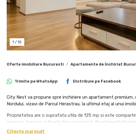
1
/
15
Oferte imobiliare Bucuresti
Apartamente de închiriat Bucur
Trimite pe
WhatsApp
Distribuie pe
Facebook
City Nest va propune spre inchiriere un apartament premium, c
Nordului, vizavi de Parcul Herastrau, la ultimul etaj al unui imobi
Proprietatea are o suprafata utila de 125 mp si este compartim
generos, luminos si foarte bine organizat. Apartamentul benefi
inteligent integrate si o compartimentare ideala pentru confort
Citește mai mult