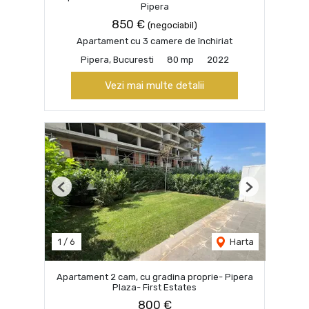
Pipera
850 €
(negociabil)
Apartament cu 3 camere de închiriat
Pipera, Bucuresti
80 mp
2022
Vezi mai multe detalii
Previous
Next
1
/
6
Harta
Apartament 2 cam, cu gradina proprie- Pipera
Plaza- First Estates
800 €