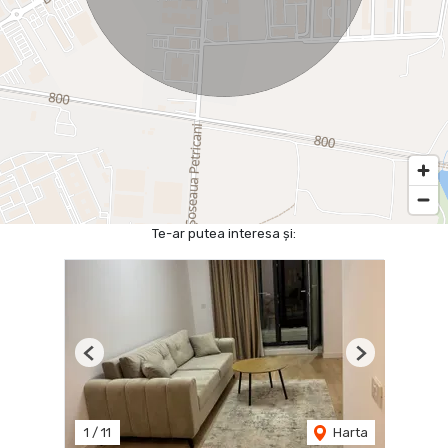
Te-ar putea interesa și:
Previous
Next
1
/
11
Harta