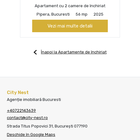
Apartament cu 2 camere de închiriat
Pipera, Bucuresti
56 mp
2025
Vezi mai multe detalii
Înapoi la Apartamente de închiriat
City Nest
Agenție imobiliară Bucuresti
+40722143639
contact@city-nest.ro
Strada Titus Popovici 31, București 077190
Deschide în Google Maps