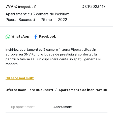
799 €
ID CP2023417
(negociabil)
Apartament cu 3 camere de închiriat
Pipera, Bucuresti
75 mp
2022
WhatsApp
Facebook
Închiriez apartament cu 3 camere în zona Pipera , situat în
apropierea OMV Rond, o locație de prestigiu și confortabilă
pentru o familie sau un cuplu care caută un spațiu generos și
modern.
Detalii despre proprietate:
Citește mai mult
Tip apartament: 3 camere
Caracteristici: Decomandat, etaj 3 dintr-un imobil de 3 etaje
Oferte imobiliare Bucuresti
Apartamente de închiriat Bucur
Suprafață utilă: 80.00 m²
Suprafață construită: 100.00 m²
Suprafață totală: 86.00 m²
Terasă: 36 metri pătrați
Tip apartament
Apartament
Dotări: Complet mobilat și utilat, cu finisaje de lux