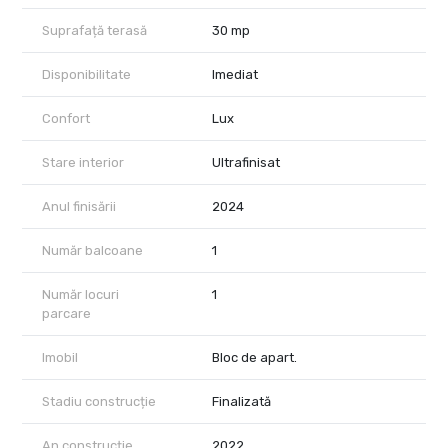
Suprafață terasă
30 mp
Disponibilitate
Imediat
Confort
Lux
Stare interior
Ultrafinisat
Anul finisării
2024
Număr balcoane
1
Număr locuri
1
parcare
Imobil
Bloc de apart.
Stadiu construcție
Finalizată
An construcție
2022