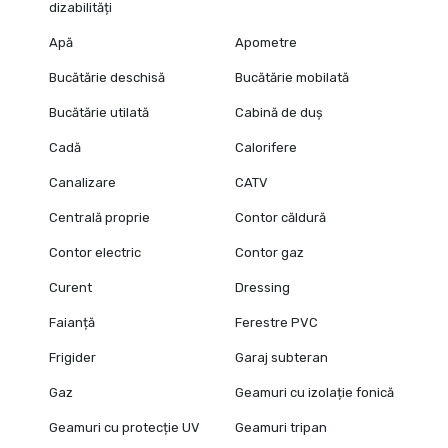
dizabilități
Apă
Apometre
Bucătărie deschisă
Bucătărie mobilată
Bucătărie utilată
Cabină de duș
Cadă
Calorifere
Canalizare
CATV
Centrală proprie
Contor căldură
Contor electric
Contor gaz
Curent
Dressing
Faianță
Ferestre PVC
Frigider
Garaj subteran
Gaz
Geamuri cu izolație fonică
Geamuri cu protecție UV
Geamuri tripan