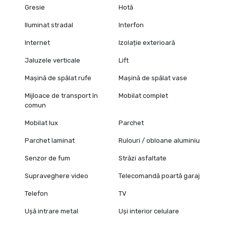
Gresie
Hotă
Iluminat stradal
Interfon
Internet
Izolație exterioară
Jaluzele verticale
Lift
Mașină de spălat rufe
Mașină de spălat vase
Mijloace de transport în
Mobilat complet
comun
Mobilat lux
Parchet
Parchet laminat
Rulouri / obloane aluminiu
Senzor de fum
Străzi asfaltate
Supraveghere video
Telecomandă poartă garaj
Telefon
TV
Ușă intrare metal
Uși interior celulare