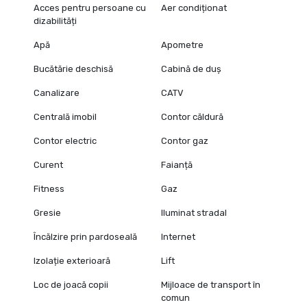
Acces pentru persoane cu
Aer condiționat
dizabilități
Apă
Apometre
Bucătărie deschisă
Cabină de duș
Canalizare
CATV
Centrală imobil
Contor căldură
Contor electric
Contor gaz
Curent
Faianță
Fitness
Gaz
Gresie
Iluminat stradal
Încălzire prin pardoseală
Internet
Izolație exterioară
Lift
Loc de joacă copii
Mijloace de transport în
comun