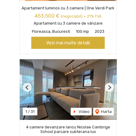
Apartament luminos cu 3 camere | One Verdi Park
453,500 €
(negociabil) + 21% TVA
Apartament cu 3 camere de vânzare
Floreasca, Bucuresti
100 mp
2023
Vezi mai multe detalii
Previous
Next
1
/
31
Video
Harta
4 camere devanzare Iancu Nicolae Cambrige
School parcare subterana lux