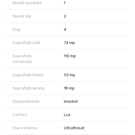
Pretul listat nu include TVA.
Număr bucătării
1
Dacă îți dorești un cămin care îmbină perfect natura cu luxul
Număr băi
2
urban, acest apartament este exact ceea ce cauți. Contactează-
ne pentru mai multe detalii sau pentru a programa o vizionare!
Etaj
4
Suprafață utilă
74 mp
Suprafață
110 mp
construită
Suprafață totală
92 mp
Suprafață terasă
18 mp
Disponibilitate
Imediat
Confort
Lux
Stare interior
Ultrafinisat