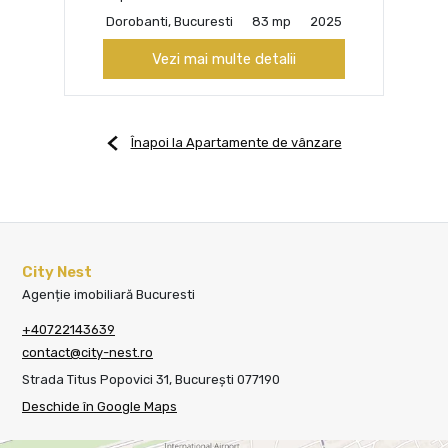
Dorobanti, Bucuresti
83 mp
2025
Vezi mai multe detalii
Înapoi la Apartamente de vânzare
City Nest
Agenție imobiliară Bucuresti
+40722143639
contact@city-nest.ro
Strada Titus Popovici 31, București 077190
Deschide în Google Maps