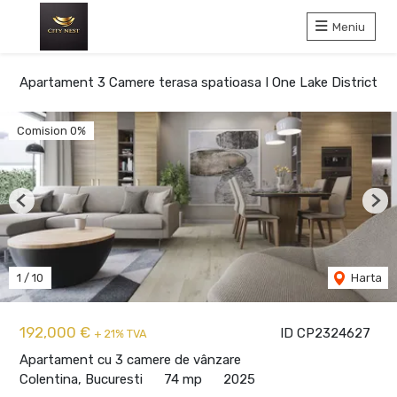
Meniu
Apartament 3 Camere terasa spatioasa I One Lake District
Comision 0%
Previous
Nex
1
/
10
Harta
192,000 €
ID CP2324627
+ 21% TVA
Apartament cu 3 camere de vânzare
Colentina, Bucuresti
74 mp
2025