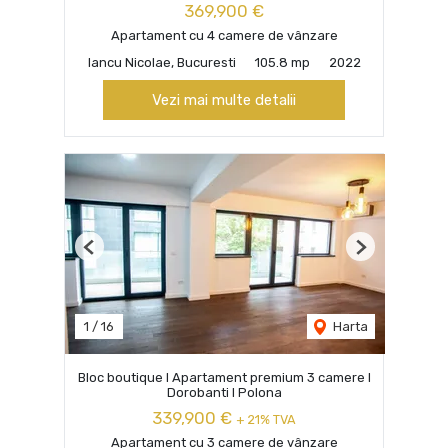
369,900 €
Apartament cu 4 camere de vânzare
Iancu Nicolae, Bucuresti
105.8 mp
2022
Vezi mai multe detalii
Previous
Next
1
/
16
Harta
Bloc boutique I Apartament premium 3 camere I
Dorobanti I Polona
339,900 €
+ 21% TVA
Apartament cu 3 camere de vânzare