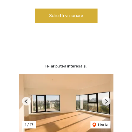
Solicită vizionare
Te-ar putea interesa și:
Previous
Next
1
/
17
Harta