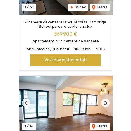
1
/
31
Video
Harta
4 camere devanzare Iancu Nicolae Cambrige
School parcare subterana lux
369,900 €
Apartament cu 4 camere de vânzare
Iancu Nicolae, Bucuresti
105.8 mp
2022
Vezi mai multe detalii
Previous
Next
1
/
16
Harta