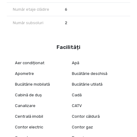
Număr etaje clădire
6
Număr subsoluri
2
Facilități
Aer condiționat
Apă
Apometre
Bucătărie deschisă
Bucătărie mobilată
Bucătărie utilată
Cabină de duș
Cadă
Canalizare
CATV
Centrală imobil
Contor căldură
Contor electric
Contor gaz