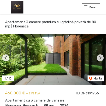
Meniu
Apartament 3 camere premium cu grădină privată de 80
mp | Floreasca
Previous
Nex
1
/
10
Harta
460,000 €
ID CP3191956
+ 21% TVA
Apartament cu 3 camere de vânzare
Floreasca, Bucuresti
88 mp
2024