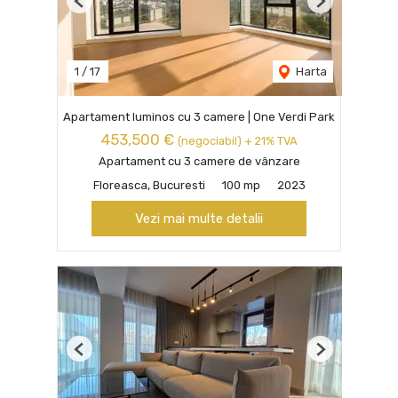
Previous
Next
1
/
17
Harta
Apartament luminos cu 3 camere | One Verdi Park
453,500 €
(negociabil) + 21% TVA
Apartament cu 3 camere de vânzare
Floreasca, Bucuresti
100 mp
2023
Vezi mai multe detalii
Previous
Next