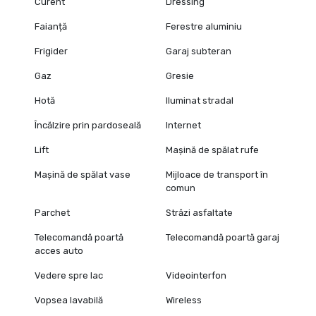
Curent
Dressing
Faianță
Ferestre aluminiu
Frigider
Garaj subteran
Gaz
Gresie
Hotă
Iluminat stradal
Încălzire prin pardoseală
Internet
Lift
Mașină de spălat rufe
Mașină de spălat vase
Mijloace de transport în
comun
Parchet
Străzi asfaltate
Telecomandă poartă
Telecomandă poartă garaj
acces auto
Vedere spre lac
Videointerfon
Vopsea lavabilă
Wireless