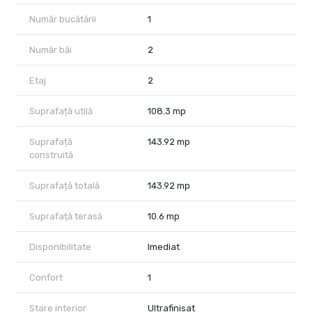
optimă
✅ Regim de înălțime redus – imobil boutique, exclusivist
Număr bucătării
1
Tipuri de Apartamente Disponibile
Număr băi
2
🏡 3 camere – suprafață utilă ~91 mp
🏡 4 camere – suprafață utilă între 97,5 - 108,7 mp
🏡 Penthouses – suprafețe între 118,8 - 135,7 mp
Etaj
2
Locurl de parcare extra 150 euro + TVA - subteran / loc
Toate locuințele dispun de compartimentare eficientă, balcoane
Suprafață utilă
108.3 mp
generoase, materiale premium și dotări moderne.
Suprafață
143.92 mp
Dotări și Finisaje Premium
construită
✔ Încălzire prin pardoseală
✔ Ferestre de aluminiu tripan pentru izolație termică și fonică
superioară
Suprafață totală
143.92 mp
✔ Parchet stratificat și finisaje ceramice de lux
✔ Videointerfon și sistem de supraveghere video
Suprafață terasă
10.6 mp
✔ Parcare subterană disponibilă
Localizare și Accesibilitate
Disponibilitate
Imediat
📍 Situat în zona Armenească – Universitate, într-un cartier boem
cu restaurante, cafenele și instituții culturale
Confort
1
🚇 Acces rapid la metrou, tramvaie și autobuze
🌳 Aproape de Grădina Icoanei și Parcul Ioanid
Stare interior
Ultrafinisat