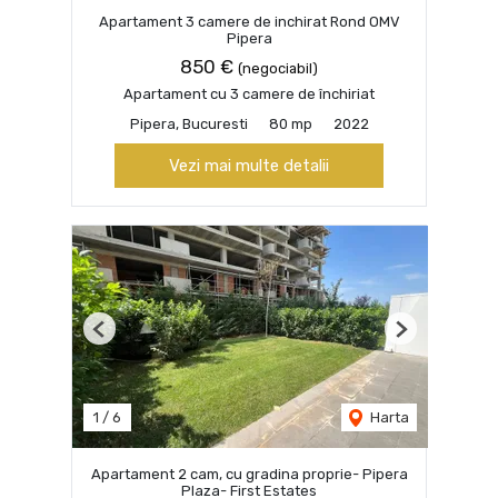
Apartament 3 camere de inchirat Rond OMV
Pipera
850 €
(negociabil)
Apartament cu 3 camere de închiriat
Pipera, Bucuresti
80 mp
2022
Vezi mai multe detalii
Previous
Next
1
/
6
Harta
Apartament 2 cam, cu gradina proprie- Pipera
Plaza- First Estates