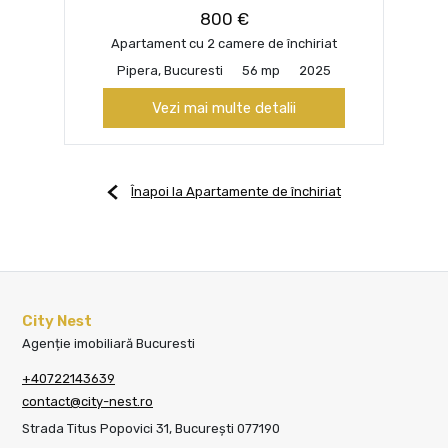
800 €
Apartament cu 2 camere de închiriat
Pipera, Bucuresti
56 mp
2025
Vezi mai multe detalii
Înapoi la Apartamente de închiriat
City Nest
Agenție imobiliară Bucuresti
+40722143639
contact@city-nest.ro
Strada Titus Popovici 31, București 077190