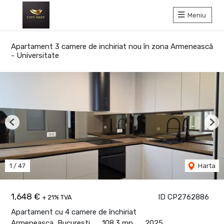
Meniu
Apartament 3 camere de inchiriat nou în zona Armenească
- Universitate
Previous
Nex
1
/
47
Harta
1,648 €
ID CP2762886
+ 21% TVA
Apartament cu 4 camere de închiriat
Armeneasca, Bucuresti
108.3 mp
2025