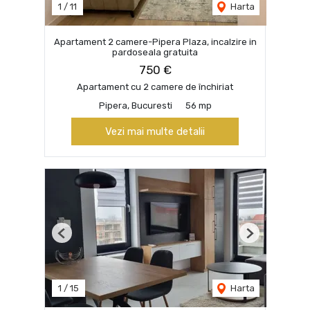
1
/
11
Harta
Apartament 2 camere-Pipera Plaza, incalzire in
pardoseala gratuita
750 €
Apartament cu 2 camere de închiriat
Pipera, Bucuresti
56 mp
Vezi mai multe detalii
Previous
Next
1
/
15
Harta