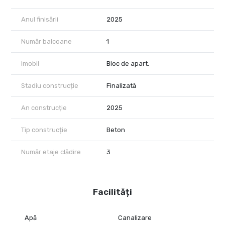
Anul finisării
2025
Număr balcoane
1
Imobil
Bloc de apart.
Stadiu construcție
Finalizată
An construcție
2025
Tip construcție
Beton
Număr etaje clădire
3
Facilități
Apă
Canalizare