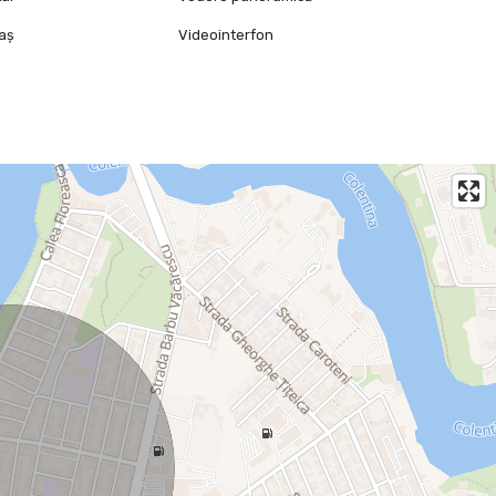
raș
Videointerfon