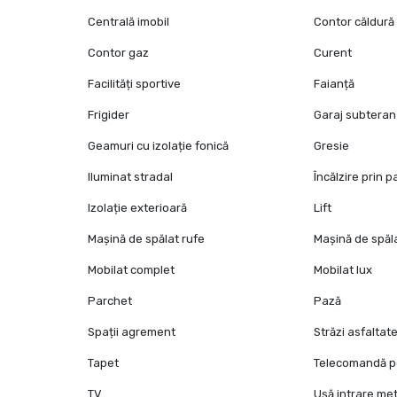
Centrală imobil
Contor căldură
Contor gaz
Curent
Facilități sportive
Faianță
Frigider
Garaj subteran
Geamuri cu izolație fonică
Gresie
Iluminat stradal
Încălzire prin 
Izolație exterioară
Lift
Mașină de spălat rufe
Mașină de spăl
Mobilat complet
Mobilat lux
Parchet
Pază
Spații agrement
Străzi asfaltat
Tapet
Telecomandă p
TV
Ușă intrare met