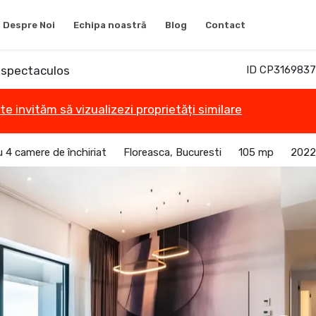
Despre Noi
Echipa noastră
Blog
Contact
 spectaculos
ID CP3169837
te invităm să vizualizezi proprietăți similare
 4 camere de închiriat
Floreasca, Bucuresti
105 mp
2022