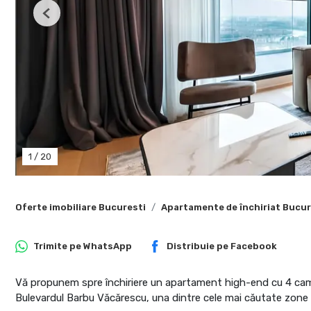
Previous
1
/
20
Oferte imobiliare Bucuresti
Apartamente de închiriat Bucur
Trimite pe
WhatsApp
Distribuie pe
Facebook
Vă propunem spre închiriere un apartament high-end cu 4 camer
Bulevardul Barbu Văcărescu, una dintre cele mai căutate zone d