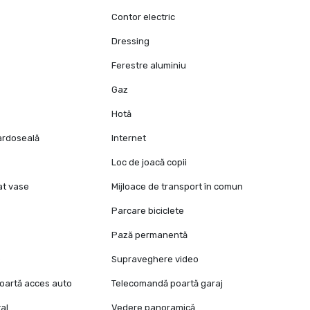
Contor electric
Dressing
Ferestre aluminiu
Gaz
Hotă
pardoseală
Internet
Loc de joacă copii
at vase
Mijloace de transport în comun
Parcare biciclete
Pază permanentă
e
Supraveghere video
oartă acces auto
Telecomandă poartă garaj
al
Vedere panoramică