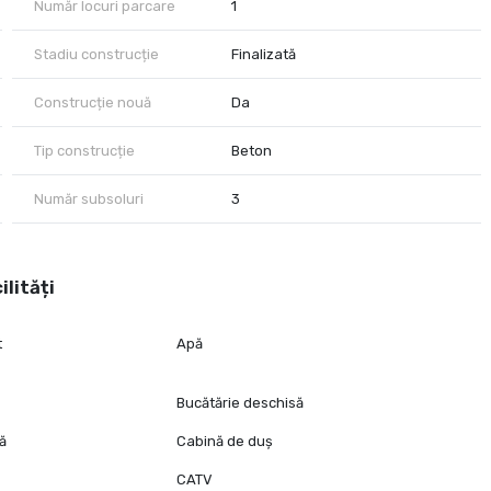
Număr locuri parcare
1
Stadiu construcție
Finalizată
Construcție nouă
Da
Tip construcție
Beton
Număr subsoluri
3
ilități
t
Apă
Bucătărie deschisă
tă
Cabină de duș
CATV