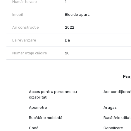
Număr terase
1
Imobil
Bloc de apart.
An construcție
2022
La revânzare
Da
Număr etaje clădire
20
Fac
Acces pentru persoane cu
Aer condiționa
dizabilități
Apometre
Aragaz
Bucătărie mobilată
Bucătărie utila
Cadă
Canalizare