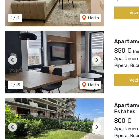
Vezi
1
/
11
Harta
Apartame
850 €
(ne
Apartament 
Previous
Next
Pipera, Buc
Vezi
1
/
15
Harta
Apartamen
Estates
800 €
Apartament 
Previous
Next
Pipera, Buc