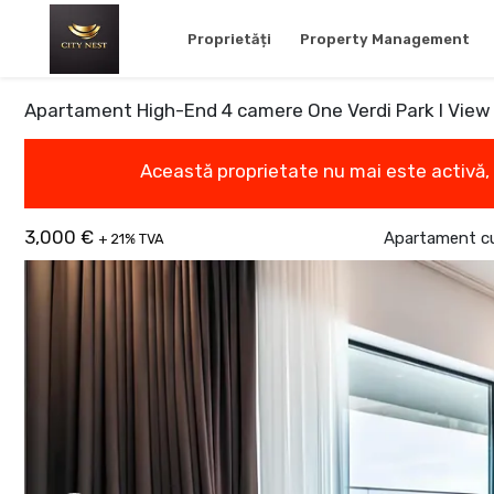
Proprietăți
Property Management
Apartament High-End 4 camere One Verdi Park I View
Această proprietate nu mai este activă,
3,000 €
Apartament cu
+ 21% TVA