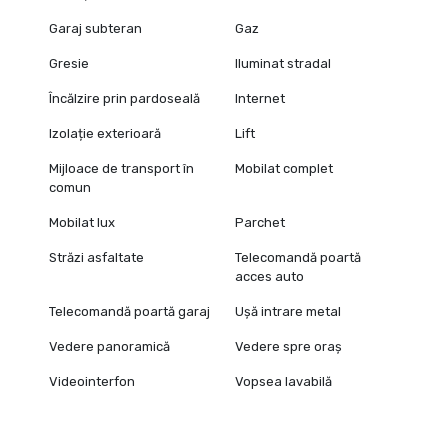
Garaj subteran
Gaz
Gresie
Iluminat stradal
Încălzire prin pardoseală
Internet
Izolație exterioară
Lift
Mijloace de transport în
Mobilat complet
comun
Mobilat lux
Parchet
Străzi asfaltate
Telecomandă poartă
acces auto
Telecomandă poartă garaj
Ușă intrare metal
Vedere panoramică
Vedere spre oraș
Videointerfon
Vopsea lavabilă