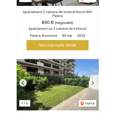
Apartament 3 camere de inchirat Rond OMV
Pipera
850 €
(negociabil)
Apartament cu 3 camere de închiriat
Pipera, Bucuresti
80 mp
2022
Vezi mai multe detalii
Previous
Next
1
/
6
Harta