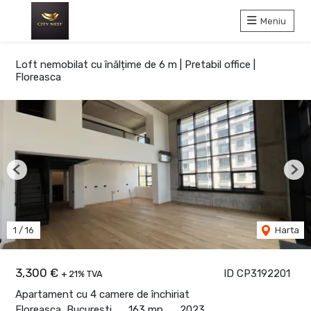
Meniu
Loft nemobilat cu înălțime de 6 m | Pretabil office |
Floreasca
Previous
Nex
1
/
16
Harta
3,300 €
ID CP3192201
+ 21% TVA
Apartament cu 4 camere de închiriat
Floreasca, Bucuresti
163 mp
2023