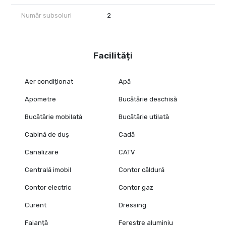
Număr subsoluri
2
Facilități
Aer condiționat
Apă
Apometre
Bucătărie deschisă
Bucătărie mobilată
Bucătărie utilată
Cabină de duș
Cadă
Canalizare
CATV
Centrală imobil
Contor căldură
Contor electric
Contor gaz
Curent
Dressing
Faianță
Ferestre aluminiu