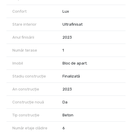
Confort
Lux
Stare interior
Ultrafinisat
Anul finisării
2023
Număr terase
1
Imobil
Bloc de apart.
Stadiu construcție
Finalizată
An construcție
2023
Construcție nouă
Da
Tip construcție
Beton
Număr etaje clădire
6