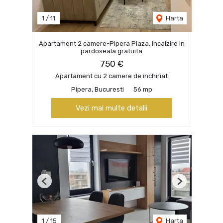
1
/
11
Harta
Apartament 2 camere-Pipera Plaza, incalzire in
pardoseala gratuita
750 €
Apartament cu 2 camere de închiriat
Pipera, Bucuresti
56 mp
Vezi mai multe detalii
Previous
Next
1
/
15
Harta