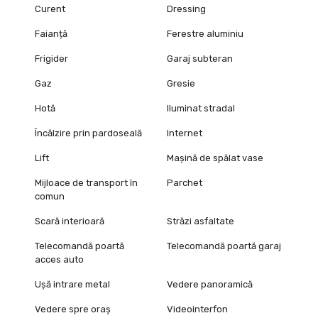
Curent
Dressing
Faianță
Ferestre aluminiu
Frigider
Garaj subteran
Gaz
Gresie
Hotă
Iluminat stradal
Încălzire prin pardoseală
Internet
Lift
Mașină de spălat vase
Mijloace de transport în
Parchet
comun
Scară interioară
Străzi asfaltate
Telecomandă poartă
Telecomandă poartă garaj
acces auto
Ușă intrare metal
Vedere panoramică
Vedere spre oraș
Videointerfon