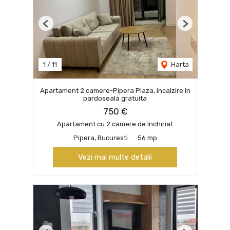
Previous
Next
1
/
11
Harta
Apartament 2 camere-Pipera Plaza, incalzire in
pardoseala gratuita
750 €
Apartament cu 2 camere de închiriat
Pipera, Bucuresti
56 mp
Vezi mai multe detalii