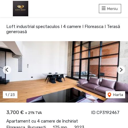
Meniu
Loft industrial spectaculos I 4 camere I Floreasca I Terasă
generoasă
Previous
Nex
1
/
23
Harta
3,700 €
ID CP3192467
+ 21% TVA
Apartament cu 4 camere de închiriat
Floreasca, Bucuresti
175 mp
2023