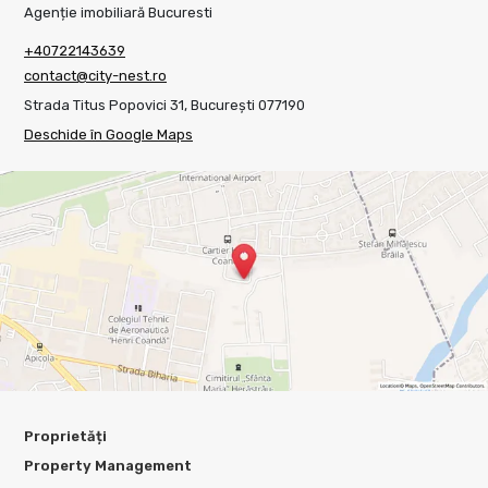
Agenție imobiliară Bucuresti
+40722143639
contact@city-nest.ro
Strada Titus Popovici 31, București 077190
Deschide în Google Maps
Proprietăți
Property Management