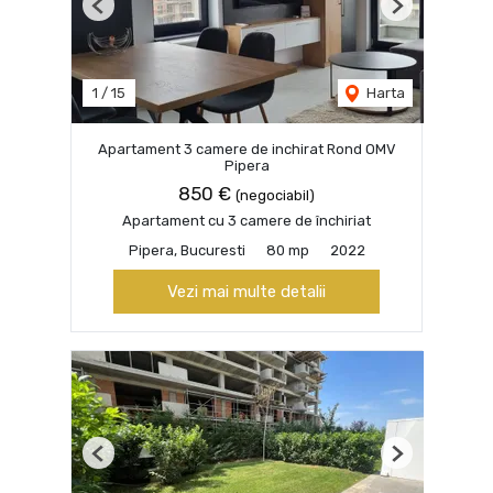
Previous
Next
1
/
15
Harta
Apartament 3 camere de inchirat Rond OMV
Pipera
850 €
(negociabil)
Apartament cu 3 camere de închiriat
Pipera, Bucuresti
80 mp
2022
Vezi mai multe detalii
Previous
Next