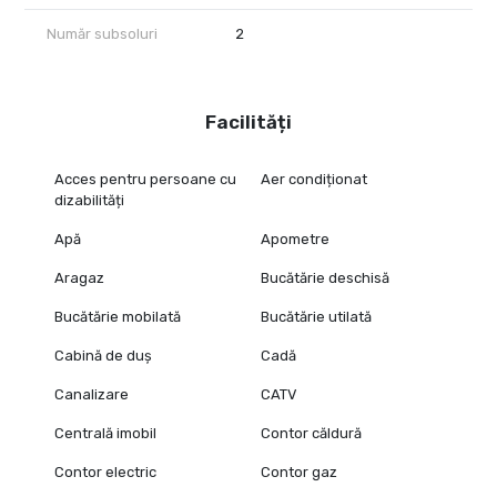
Număr subsoluri
2
Facilități
Acces pentru persoane cu
Aer condiționat
dizabilități
Apă
Apometre
Aragaz
Bucătărie deschisă
Bucătărie mobilată
Bucătărie utilată
Cabină de duș
Cadă
Canalizare
CATV
Centrală imobil
Contor căldură
Contor electric
Contor gaz