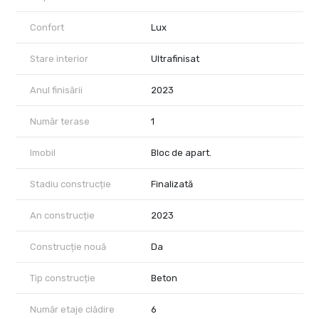
Confort
Lux
Stare interior
Ultrafinisat
Anul finisării
2023
Număr terase
1
Imobil
Bloc de apart.
Stadiu construcție
Finalizată
An construcție
2023
Construcție nouă
Da
Tip construcție
Beton
Număr etaje clădire
6