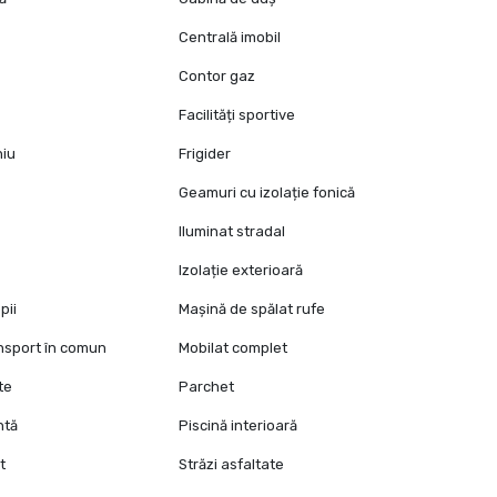
Centrală imobil
Contor gaz
Facilități sportive
niu
Frigider
Geamuri cu izolație fonică
Iluminat stradal
Izolație exterioară
pii
Mașină de spălat rufe
ansport în comun
Mobilat complet
te
Parchet
ntă
Piscină interioară
t
Străzi asfaltate