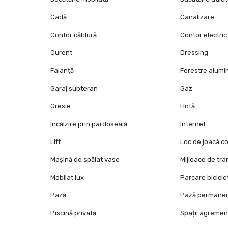
Cadă
Canalizare
Contor căldură
Contor electric
Curent
Dressing
Faianță
Ferestre alumi
Garaj subteran
Gaz
Gresie
Hotă
Încălzire prin pardoseală
Internet
Lift
Loc de joacă co
Mașină de spălat vase
Mijloace de tr
Mobilat lux
Parcare bicicle
Pază
Pază permane
Piscină privată
Spații agremen