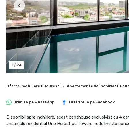
Previous
1
/
24
Oferte imobiliare Bucuresti
Apartamente de închiriat Bucur
Trimite pe
WhatsApp
Distribuie pe
Facebook
Disponibil spre inchiriere, acest penthouse exclusivist cu 4 cam
ansamblu rezidential One Herastrau Towers, redefineste concep