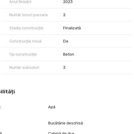
Anul finisării
2023
Număr locuri parcare
2
iscina interioara privata, intr-un ansamblu rezidential de
unei vizionari, va invitam sa ne contactati.
Stadiu construcție
Finalizată
Construcție nouă
Da
Tip construcție
Beton
Număr subsoluri
3
ilități
t
Apă
Bucătărie deschisă
tă
Cabină de duș