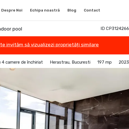
Despre Noi
Echipa noastră
Blog
Contact
ndoor pool
ID CP3124266
te invităm să vizualizezi proprietăți similare
4 camere de închiriat
Herastrau, Bucuresti
197 mp
2023