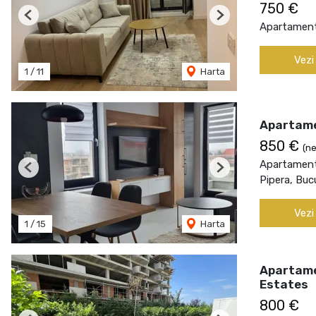
750 €
Previous
Next
Apartament 
Vezi
1
/
11
Harta
Apartame
850 €
(ne
Apartament 
Previous
Next
Pipera, Buc
Vezi
1
/
15
Harta
Apartamen
Estates
800 €