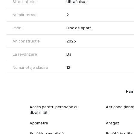
Stare interior
Ultrafinisat
Pretul listat nu include TVA.
Număr terase
2
Nu ratati oportunitatea de a locui intr-un penthouse unic, cu p
referinta. Pentru mai multe informatii sau pentru programarea 
Imobil
Bloc de apart.
An construcție
2023
La revânzare
Da
Număr etaje clădire
12
Fac
Acces pentru persoane cu
Aer condiționa
dizabilități
Apometre
Aragaz
Bucătărie mobilată
Bucătărie utila