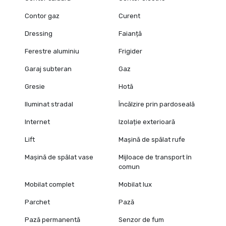
Contor gaz
Curent
Dressing
Faianță
Ferestre aluminiu
Frigider
Garaj subteran
Gaz
Gresie
Hotă
Iluminat stradal
Încălzire prin pardoseală
Internet
Izolație exterioară
Lift
Mașină de spălat rufe
Mașină de spălat vase
Mijloace de transport în
comun
Mobilat complet
Mobilat lux
Parchet
Pază
Pază permanentă
Senzor de fum