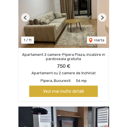
Previous
Next
1
/
11
Harta
Apartament 2 camere-Pipera Plaza, incalzire in
pardoseala gratuita
750 €
Apartament cu 2 camere de închiriat
Pipera, Bucuresti
56 mp
Vezi mai multe detalii