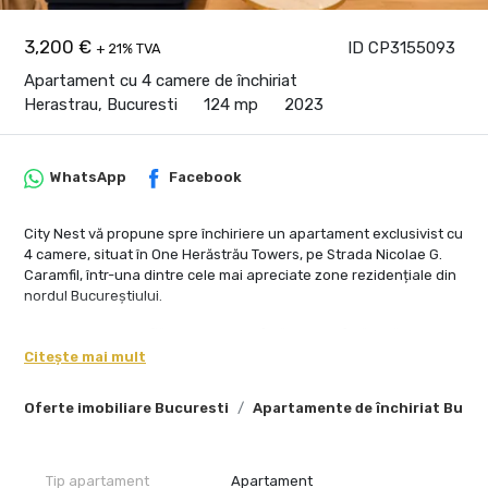
3,200 €
ID CP3155093
+ 21% TVA
Apartament cu 4 camere de închiriat
Herastrau, Bucuresti
124 mp
2023
WhatsApp
Facebook
City Nest vă propune spre închiriere un apartament exclusivist cu
4 camere, situat în One Herăstrău Towers, pe Strada Nicolae G.
Caramfil, într-una dintre cele mai apreciate zone rezidențiale din
nordul Bucureștiului.
Apartamentul se află la etajul 7 și oferă o suprafață utilă
interioară de 124 mp, completată de o terasă de 10 mp, rezultând
Citește mai mult
o suprafață totală de 134 mp. Spațiile sunt generoase, luminoase
și atent compartimentate, potrivite pentru o familie sau pentru
Oferte imobiliare Bucuresti
Apartamente de închiriat Bucur
cei care își doresc confort, intimitate și un stil de viață urban
premium.
Zona de zi include un living amplu cu zonă de dining și bucătărie
Tip apartament
Apartament