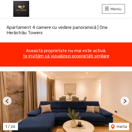
Meniu
Apartament 4 camere cu vedere panoramică | One
Herăstrău Towers
Această proprietate nu mai este activă,
te invităm să vizualizezi proprietăți similare
Previous
Nex
1
/
26
Harta