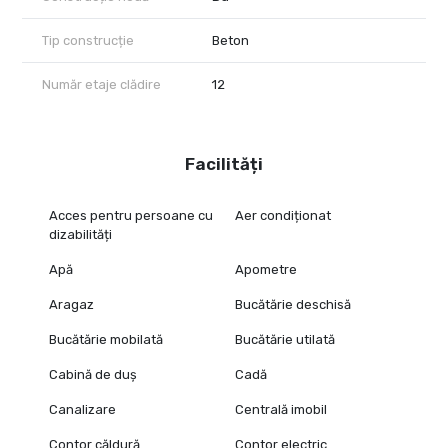
Tip construcție
Beton
Număr etaje clădire
12
Facilități
Acces pentru persoane cu
Aer condiționat
dizabilități
Apă
Apometre
Aragaz
Bucătărie deschisă
Bucătărie mobilată
Bucătărie utilată
Cabină de duș
Cadă
Canalizare
Centrală imobil
Contor căldură
Contor electric