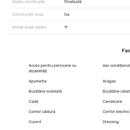
Stadiu construcție
Finalizată
Disponibil imediat.
Pentru detalii suplimentare și programarea unei vizionări, vă i
Construcție nouă
Da
Număr etaje clădire
11
Fac
Acces pentru persoane cu
Aer condiționa
dizabilități
Apometre
Aragaz
Bucătărie mobilată
Bucătărie utila
Cadă
Canalizare
Contor căldură
Contor electric
Curent
Dressing