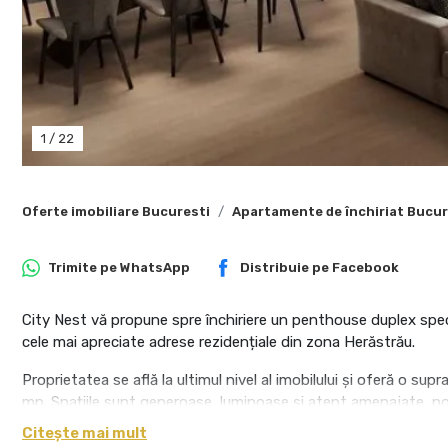
1
/
22
Oferte imobiliare Bucuresti
Apartamente de închiriat Bucur
Trimite pe
WhatsApp
Distribuie pe
Facebook
City Nest vă propune spre închiriere un penthouse duplex spe
cele mai apreciate adrese rezidențiale din zona Herăstrău.
Proprietatea se află la ultimul nivel al imobilului și oferă o 
mp. Spațiile sunt generoase, luminoase și atent amenajate, po
confort, intimitate și priveliște.
Citește mai mult