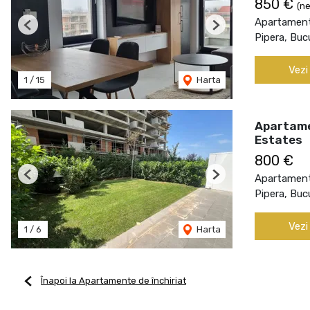
850 €
(ne
Apartament 
Previous
Next
Pipera, Buc
Vezi
1
/
15
Harta
Apartamen
Estates
800 €
Apartament 
Previous
Next
Pipera, Buc
Vezi
1
/
6
Harta
Înapoi la Apartamente de închiriat