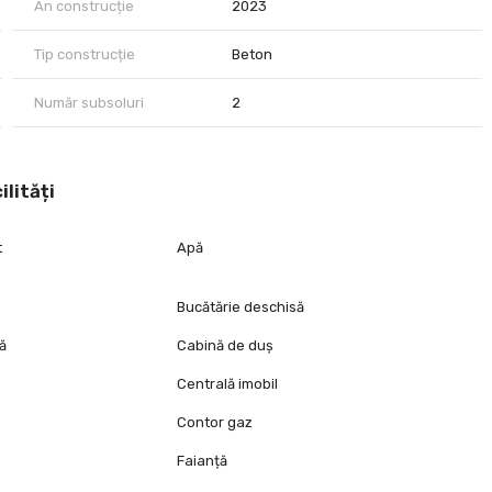
An construcție
2023
nvităm să ne contactați.
Tip construcție
Beton
Număr subsoluri
2
ilități
t
Apă
Bucătărie deschisă
tă
Cabină de duș
Centrală imobil
Contor gaz
Faianță