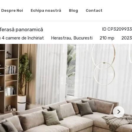
Despre Noi
Echipa noastră
Blog
Contact
 Terasă panoramică
ID CP3209933
4 camere de închiriat
Herastrau, Bucuresti
210 mp
2023
Next