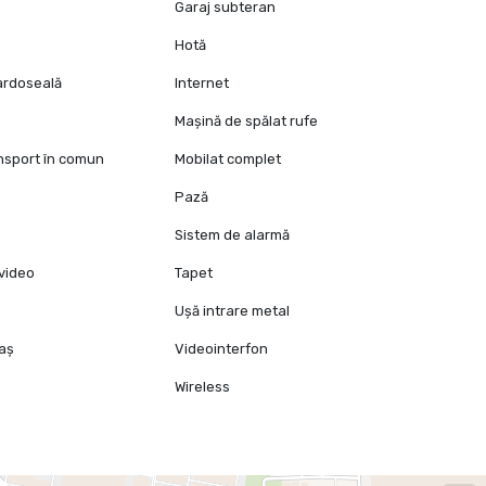
Garaj subteran
Hotă
pardoseală
Internet
Mașină de spălat rufe
ansport în comun
Mobilat complet
Pază
Sistem de alarmă
video
Tapet
Ușă intrare metal
raș
Videointerfon
Wireless