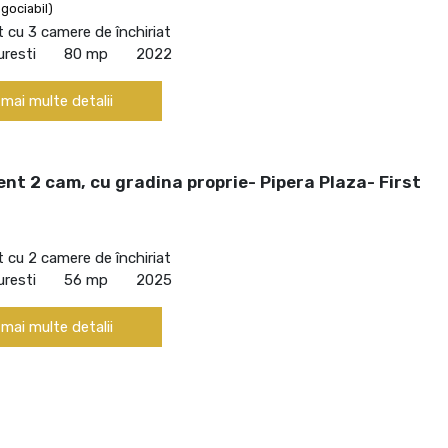
gociabil)
cu 3 camere de închiriat
uresti
80 mp
2022
 mai multe detalii
t 2 cam, cu gradina proprie- Pipera Plaza- First
cu 2 camere de închiriat
uresti
56 mp
2025
 mai multe detalii