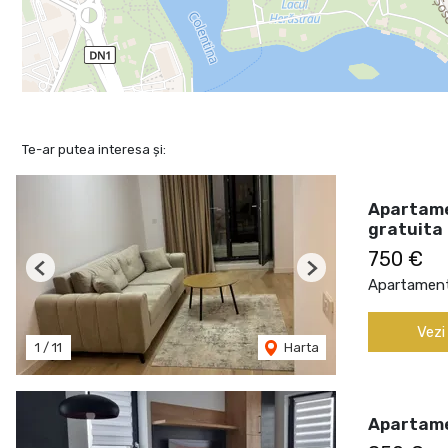
Te-ar putea interesa și:
Apartame
gratuita
750 €
Previous
Next
Apartament 
Vezi
1
/
11
Harta
Apartame