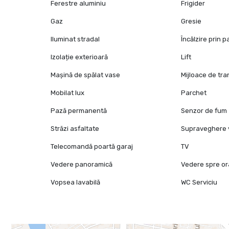
Ferestre aluminiu
Frigider
Gaz
Gresie
Iluminat stradal
Încălzire prin 
Izolație exterioară
Lift
Mașină de spălat vase
Mijloace de tr
Mobilat lux
Parchet
Pază permanentă
Senzor de fum
Străzi asfaltate
Supraveghere 
Telecomandă poartă garaj
TV
Vedere panoramică
Vedere spre o
Vopsea lavabilă
WC Serviciu