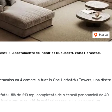
Harta
esti
Apartamente de închiriat Bucuresti, zona Herastrau
ctaculos cu 4 camere, situat în One Herăstrău Towers, una dintre
suprafață utilă de 210 mp, completată de o terasă panoramică de 40
trivite pentru un stil de viață urban premium, cu accent pe