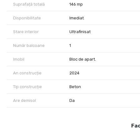
Suprafață totală
146 mp
Disponibilitate
Imediat
Stare interior
Ultrafinisat
Număr balcoane
1
Imobil
Bloc de apart.
An construcție
2024
Tip construcție
Beton
Are demisol
Da
Fac