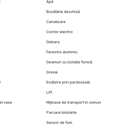
t
Apă
Bucătărie deschisă
Canalizare
Contor electric
Debara
Ferestre aluminiu
Geamuri cu izolație fonică
Gresie
l
Încălzire prin pardoseală
Lift
at vase
Mijloace de transport în comun
Parcare biciclete
Senzor de fum