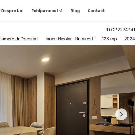
Despre Noi
Echipa noastră
Blog
Contact
ID CP2274341
amere de închiriat
Iancu Nicolae, Bucuresti
123 mp
2024
Next