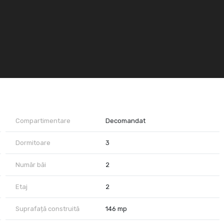
Compartimentare
Decomandat
Dormitoare
3
Număr băi
2
Etaj
2
Suprafață construită
146 mp