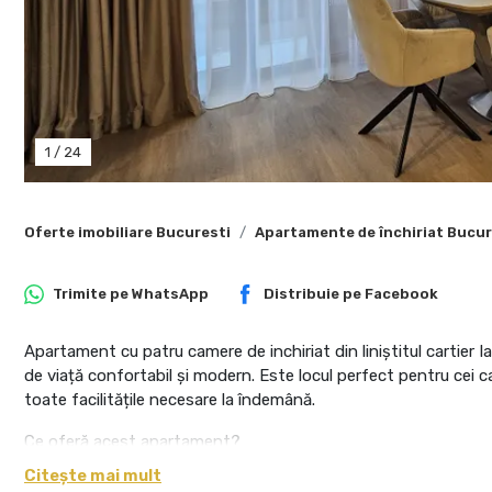
1
/
24
Oferte imobiliare Bucuresti
Apartamente de închiriat Bucur
Trimite pe
WhatsApp
Distribuie pe
Facebook
Apartament cu patru camere de inchiriat din liniștitul cartier I
de viață confortabil și modern. Este locul perfect pentru cei c
toate facilitățile necesare la îndemână.
Ce oferă acest apartament?
Spațiu Generos: Cu o suprafață de 120,50 mp și un balcon de 15
Citește mai mult
momentele petrecute acasă.