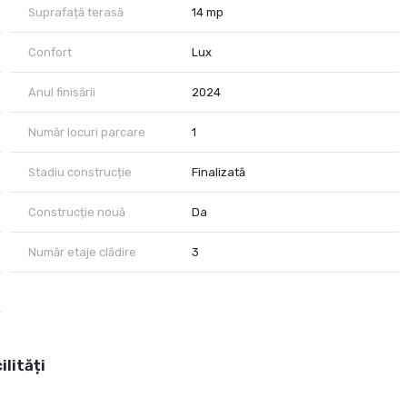
Suprafață terasă
14 mp
Confort
Lux
Anul finisării
2024
Număr locuri parcare
1
Stadiu construcție
Finalizată
Construcție nouă
Da
Număr etaje clădire
3
ilități