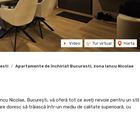
Video
Tur virtual
Harta
esti
Apartamente de închiriat Bucuresti, zona Iancu Nicolae
ancu Nicolae, București, vă oferă tot ce aveți nevoie pentru un stil
are doresc să trăiască într-un mediu de calitate superioară, cu
 mp, veți avea suficient loc pentru a vă relaxa și a vă bucura de