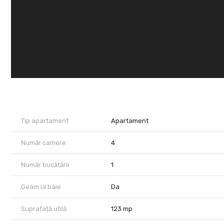
Tip apartament
Apartament
Număr camere
4
Număr bucătării
1
Geam la baie
Da
Suprafață utilă
123 mp