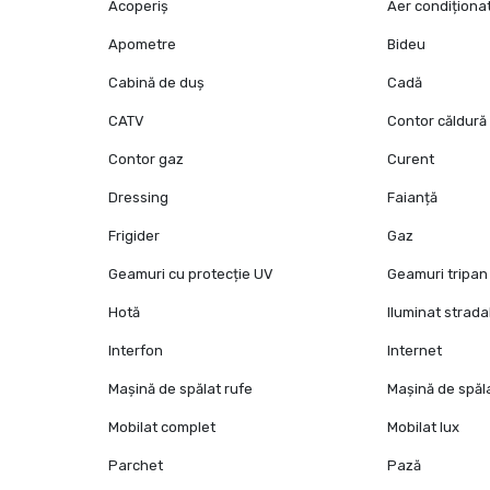
Acoperiș
Aer condiționa
Apometre
Bideu
Cabină de duș
Cadă
CATV
Contor căldură
Contor gaz
Curent
Dressing
Faianță
Frigider
Gaz
Geamuri cu protecție UV
Geamuri tripan
Hotă
Iluminat strada
Interfon
Internet
Mașină de spălat rufe
Mașină de spăl
Mobilat complet
Mobilat lux
Parchet
Pază