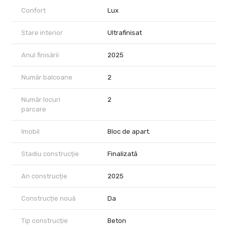
Confort
Lux
Stare interior
Ultrafinisat
Anul finisării
2025
Număr balcoane
2
Număr locuri
2
parcare
Imobil
Bloc de apart.
Stadiu construcție
Finalizată
An construcție
2025
Construcție nouă
Da
Tip construcție
Beton