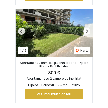
Previous
Next
1
/
6
Harta
Apartament 2 cam, cu gradina proprie- Pipera
Plaza- First Estates
800 €
Apartament cu 2 camere de închiriat
Pipera, Bucuresti
56 mp
2025
Vezi mai multe detalii