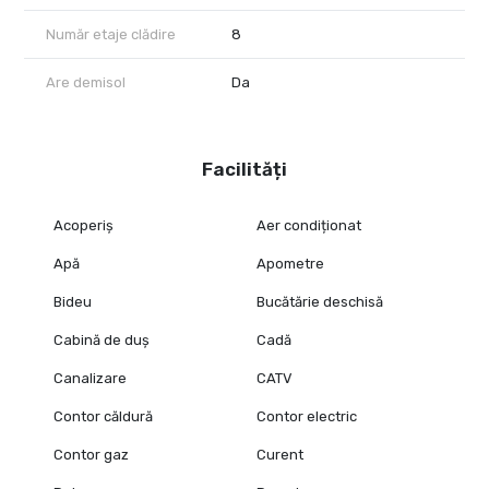
Număr etaje clădire
8
Are demisol
Da
Facilități
Acoperiș
Aer condiționat
Apă
Apometre
Bideu
Bucătărie deschisă
Cabină de duș
Cadă
Canalizare
CATV
Contor căldură
Contor electric
Contor gaz
Curent