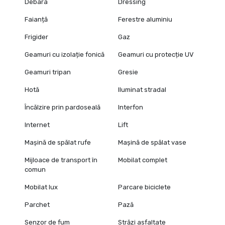
Debara
Dressing
Faianță
Ferestre aluminiu
Frigider
Gaz
Geamuri cu izolație fonică
Geamuri cu protecție UV
Geamuri tripan
Gresie
Hotă
Iluminat stradal
Încălzire prin pardoseală
Interfon
Internet
Lift
Mașină de spălat rufe
Mașină de spălat vase
Mijloace de transport în
Mobilat complet
comun
Mobilat lux
Parcare biciclete
Parchet
Pază
Senzor de fum
Străzi asfaltate