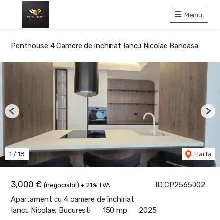
Meniu
Penthouse 4 Camere de inchiriat Iancu Nicolae Baneasa
Previous
Nex
1
/
18
Harta
3,000 €
ID CP2565002
(negociabil) + 21% TVA
Apartament cu 4 camere de închiriat
Iancu Nicolae, Bucuresti
150 mp
2025