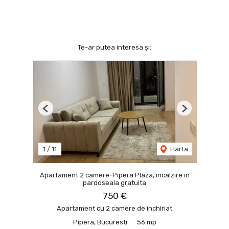
Te-ar putea interesa și:
Previous
Next
1
/
11
Harta
Apartament 2 camere-Pipera Plaza, incalzire in
pardoseala gratuita
750 €
Apartament cu 2 camere de închiriat
Pipera, Bucuresti
56 mp