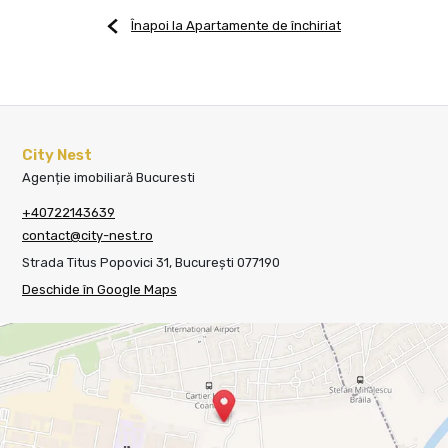
Înapoi la Apartamente de închiriat
City Nest
Agenție imobiliară Bucuresti
+40722143639
contact@city-nest.ro
Strada Titus Popovici 31, București 077190
Deschide în Google Maps