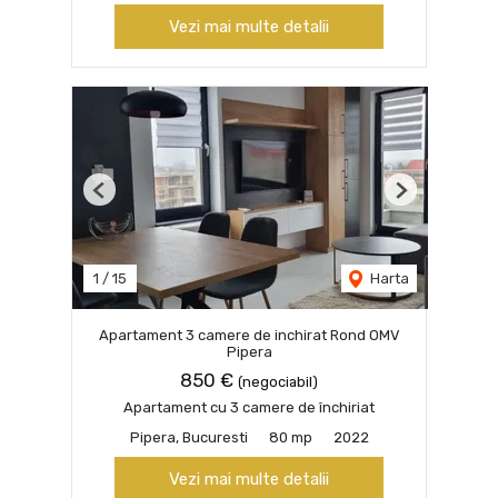
Vezi mai multe detalii
Previous
Next
1
/
15
Harta
Apartament 3 camere de inchirat Rond OMV
Pipera
850 €
(negociabil)
Apartament cu 3 camere de închiriat
Pipera, Bucuresti
80 mp
2022
Vezi mai multe detalii