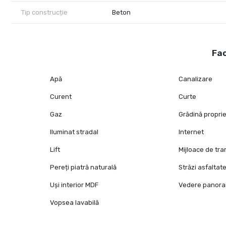
Tip construcție
Beton
Fac
Apă
Canalizare
Curent
Curte
Gaz
Grădină propri
Iluminat stradal
Internet
Lift
Mijloace de tr
Pereți piatră naturală
Străzi asfaltat
Uși interior MDF
Vedere panora
Vopsea lavabilă