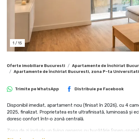
1
/
15
Oferte imobiliare Bucuresti
Apartamente de închiriat Bucur
Apartamente de închiriat Bucuresti, zona P-ta Universitati
Trimite pe
WhatsApp
Distribuie pe
Facebook
Disponibil imediat, apartament nou (finisat în 2026), cu 4 came
2025, finalizat. Proprietatea este ultrafinisată, luminoasă și ech
doresc confort într-o zonă centrală.
Zona de zi include un living generos cu bucătărie (open-space),
dormitoare, 2 băi (cadă + cabină de duș) și spații utile de depo