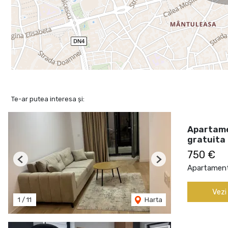
Te-ar putea interesa și:
Apartame
gratuita
750 €
Previous
Next
Apartament 
Vezi
1
/
11
Harta