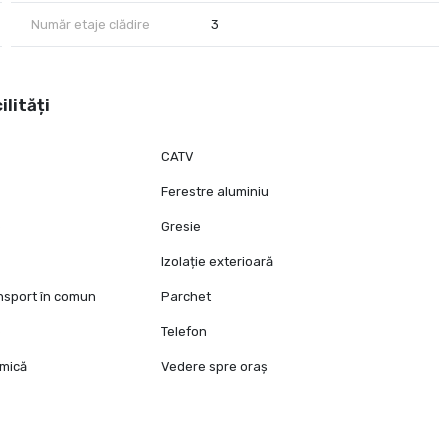
Număr etaje clădire
3
ilități
CATV
Ferestre aluminiu
e
Gresie
Izolație exterioară
ansport în comun
Parchet
e
Telefon
mică
Vedere spre oraș