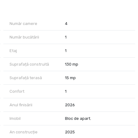
aturală.
Număr camere
4
Număr bucătării
1
Etaj
1
Suprafață construită
130 mp
Suprafață terasă
15 mp
cces rapid către puncte centrale, parcuri, cafenele, servicii și
Confort
1
Anul finisării
2026
Imobil
Bloc de apart.
An construcție
2025