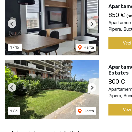
Apartame
850 €
(ne
Apartament 
Previous
Next
Pipera, Buc
Vezi
1
/
15
Harta
Apartamen
Estates
800 €
Apartament 
Previous
Next
Pipera, Buc
Vezi
1
/
6
Harta