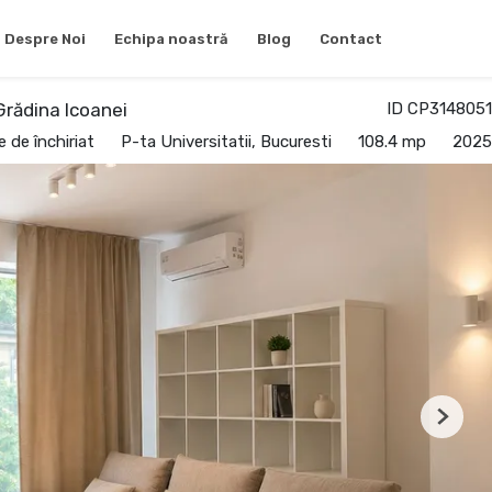
Despre Noi
Echipa noastră
Blog
Contact
Grădina Icoanei
ID CP3148051
de închiriat
P-ta Universitatii, Bucuresti
108.4 mp
2025
Next