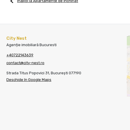
Înapoi la Apartamente de închiriat
City Nest
Agenție imobiliară Bucuresti
+40722143639
contact@city-nest.ro
Strada Titus Popovici 31, București 077190
Deschide în Google Maps