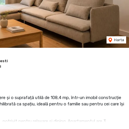
Harta
esti
i
re și o suprafață utilă de 108,4 mp, într-un imobil construcție
ilibrată ca spațiu, ideală pentru o familie sau pentru cei care își
 potrivit pentru relaxare și dining. Apartamentul are 3
zitare, inclusiv dressing. În plus, beneficiază de terasă de ~15 mp