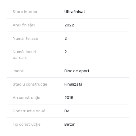
să ne contactați.
Stare interior
Ultrafinisat
Anul finisării
2022
Număr terase
2
Număr locuri
2
parcare
Imobil
Bloc de apart.
Stadiu construcție
Finalizată
An construcție
2018
Construcție nouă
Da
Tip construcție
Beton