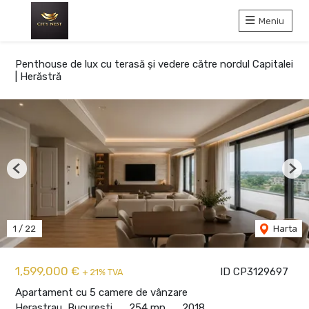
Meniu
Penthouse de lux cu terasă și vedere către nordul Capitalei
| Herăstră
Previous
Nex
1
/
22
Harta
1,599,000 €
ID CP3129697
+ 21% TVA
Apartament cu 5 camere de vânzare
Herastrau, Bucuresti
254 mp
2018