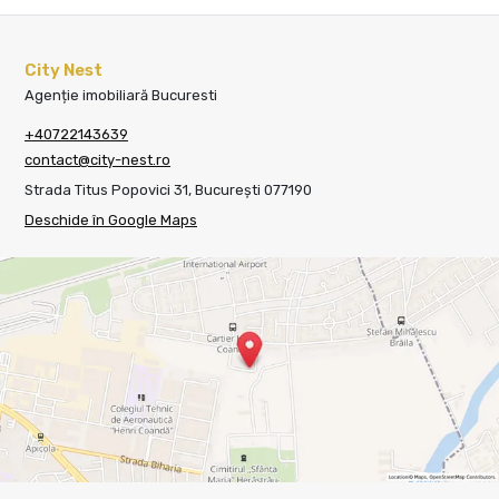
City Nest
Agenție imobiliară Bucuresti
+40722143639
contact@city-nest.ro
Strada Titus Popovici 31, București 077190
Deschide în Google Maps