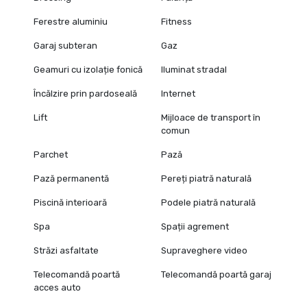
Ferestre aluminiu
Fitness
Garaj subteran
Gaz
Geamuri cu izolație fonică
Iluminat stradal
Încălzire prin pardoseală
Internet
Lift
Mijloace de transport în
comun
Parchet
Pază
Pază permanentă
Pereți piatră naturală
Piscină interioară
Podele piatră naturală
Spa
Spații agrement
Străzi asfaltate
Supraveghere video
Telecomandă poartă
Telecomandă poartă garaj
acces auto