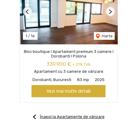
Previous
Next
1
/
16
Harta
Bloc boutique I Apartament premium 3 camere I
Dorobanti I Polona
339,900 €
+ 21% TVA
Apartament cu 3 camere de vânzare
Dorobanti, Bucuresti
83 mp
2025
Vezi mai multe detalii
Înapoi la Apartamente de vânzare