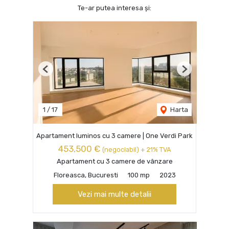
Te-ar putea interesa și:
Previous
Next
1
/
17
Harta
Apartament luminos cu 3 camere | One Verdi Park
453,500 €
(negociabil) + 21% TVA
Apartament cu 3 camere de vânzare
Floreasca, Bucuresti
100 mp
2023
Vezi mai multe detalii