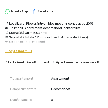
WhatsApp
Facebook
📍 Localizare: Pipera, într-un bloc modern, construcție 2018
🏡 Tip Imobil: Apartament decomandat, confort lux
📐 Suprafață Utilă: 146,77 mp
🏢 Suprafață Totală: 171 mp (inclusiv balcoane de 22 mp)
🔑 Disponibilitate: Imediată
Compartimentare:
Citește mai mult
Nr. Camere: 6
Dormitoare: 4
Oferte imobiliare Bucuresti
Apartamente de vânzare Bucur
Băi: 4 (dotate cu cadă, cabină de duș, bideu)
Bucătărie: Închisă, complet echipată
Balcoane: 2 spațioase
Dotări și Utilități:
Tip apartament
Apartament
✔ Aer condiționat, aeroterme
✔ Dressing generos
Compartimentare
Decomandat
✔ Electrocasnice incluse: frigider, hotă, TV
✔ Internet, CATV, canalizare, curent trifazic (380V), gaz
Număr camere
6
Caracteristici Imobil: