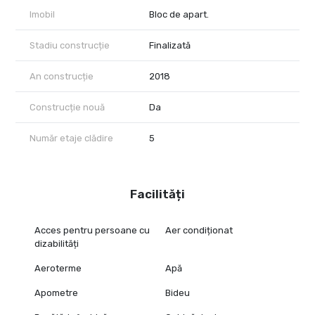
Imobil
Bloc de apart.
Stadiu construcție
Finalizată
An construcție
2018
Construcție nouă
Da
Număr etaje clădire
5
Facilități
Acces pentru persoane cu
Aer condiționat
dizabilități
Aeroterme
Apă
Apometre
Bideu