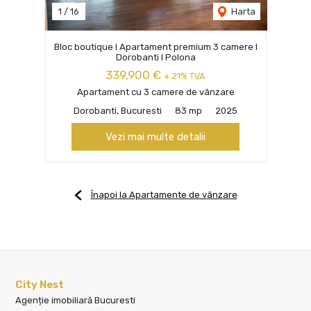
1
/
16
Harta
Bloc boutique I Apartament premium 3 camere I
Dorobanti I Polona
339,900 €
+ 21% TVA
Apartament cu 3 camere de vânzare
Dorobanti, Bucuresti
83 mp
2025
Vezi mai multe detalii
Înapoi la Apartamente de vânzare
City Nest
Agenție imobiliară Bucuresti