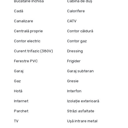
Bucătărie închisă
Cabină de duș
Cadă
Calorifere
Canalizare
CATV
Centrală proprie
Contor căldură
Contor electric
Contor gaz
Curent trifazic (380V)
Dressing
Ferestre PVC
Frigider
Garaj
Garaj subteran
Gaz
Gresie
Hotă
Interfon
Internet
Izolație exterioară
Parchet
Străzi asfaltate
TV
Ușă intrare metal