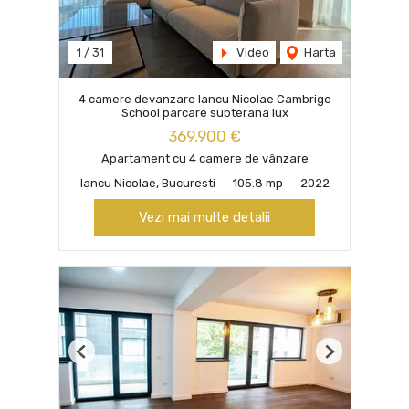
1
/
31
Video
Harta
4 camere devanzare Iancu Nicolae Cambrige
School parcare subterana lux
369,900 €
Apartament cu 4 camere de vânzare
Iancu Nicolae, Bucuresti
105.8 mp
2022
Vezi mai multe detalii
Previous
Next