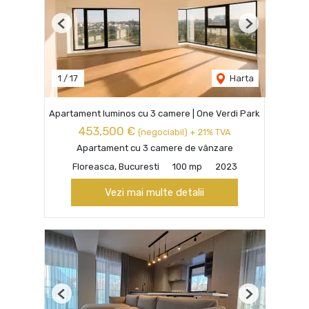
Previous
Next
1
/
17
Harta
Apartament luminos cu 3 camere | One Verdi Park
453,500 €
(negociabil) + 21% TVA
Apartament cu 3 camere de vânzare
Floreasca, Bucuresti
100 mp
2023
Vezi mai multe detalii
Previous
Next