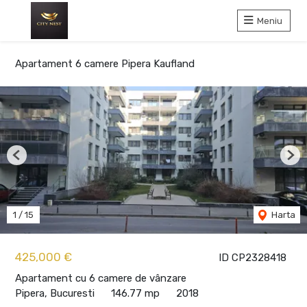
Meniu
Apartament 6 camere Pipera Kaufland
Previous
Nex
1
/
15
Harta
425,000 €
ID CP2328418
Apartament cu 6 camere de vânzare
Pipera, Bucuresti
146.77 mp
2018