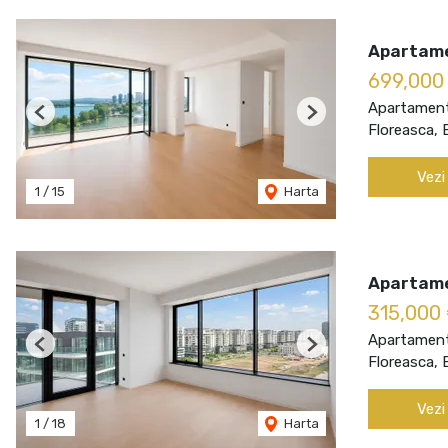
Apartame
699,000
Apartament
Previous
Next
Floreasca, 
Vezi
1
/
15
Harta
Apartame
315,000
Apartament
Previous
Next
Floreasca, 
Vezi
1
/
18
Harta