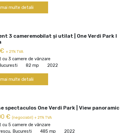
 mai multe detalii
t 3 cameremobilat și utilat | One Verdi Park I
a
 €
+ 21% TVA
 cu 3 camere de vânzare
Bucuresti
82 mp
2022
 mai multe detalii
e spectaculos One Verdi Park | View panoramic
00 €
(negociabil) + 21% TVA
 cu 5 camere de vânzare
escu, Bucuresti
485 mp
2022