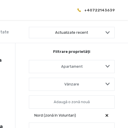
+40722143639
ltate
Actualizate recent
Filtrare proprietăți
a
Apartament
Vânzare
Nord (zonă în Voluntari)
sa