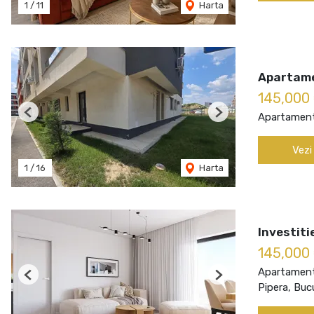
1
/
11
Harta
Apartame
145,000
Apartament
Previous
Next
Vezi
1
/
16
Harta
Investit
145,000
Apartament
Previous
Next
Pipera, Buc