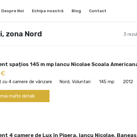
Despre Noi
Echipa noastră
Blog
Contact
i, zona Nord
3 rezu
nt spațios 145 m mp Iancu Nicolae Scoala American
 €
 cu 4 camere de vânzare
Nord, Voluntari
145 mp
2012
 mai multe detalii
nt 4 camere de Lux în Pipera, Iancu Nicolae, Banea