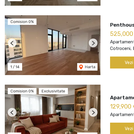
Comision 0%
Penthouse
525,000
Apartament
Previous
Next
Cotroceni, 
Vezi
1
/
14
Harta
Comision 0%
Exclusivitate
Apartamen
129,900
Apartament
Previous
Next
Vezi