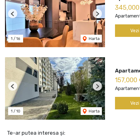
345,00
Apartament
Previous
Next
Vezi
1
/
16
Harta
Apartame
157,000
Apartament
Previous
Next
Vezi
1
/
10
Harta
Te-ar putea interesa și: