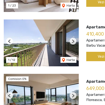
Vezi
1
/
23
Harta
Apartame
410,400
Apartament
Previous
Next
Barbu Vacar
Vezi
1
/
12
Harta
Comision 0%
Apartame
649,000
Apartament
Previous
Next
Floreasca, 