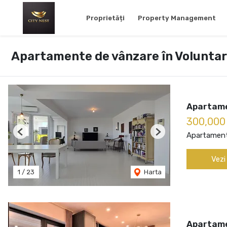
Proprietăți
Property Management
Apartamente de vânzare în Voluntar
Apartame
300,000
Apartament
Previous
Next
Vezi
1
/
23
Harta
Apartame