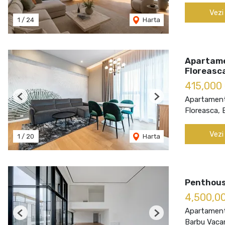
Vezi
1
/
24
Harta
Apartamen
Floreasc
415,000
Apartament
Previous
Next
Floreasca, 
Vezi
1
/
20
Harta
Penthous
4,500,0
Apartament
Previous
Next
Barbu Vacar