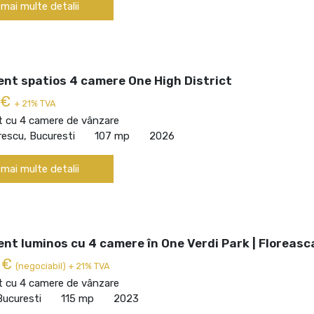
 mai multe detalii
nt spatios 4 camere One High District
 €
+ 21% TVA
 cu 4 camere de vânzare
escu, Bucuresti
107 mp
2026
 mai multe detalii
nt luminos cu 4 camere în One Verdi Park | Floreasc
 €
(negociabil) + 21% TVA
 cu 4 camere de vânzare
Bucuresti
115 mp
2023