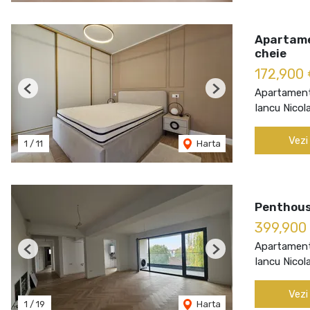
Apartame
cheie
172,900
Apartament
Previous
Next
Iancu Nicol
Vezi
1
/
11
Harta
Penthouse
399,900
Apartament
Previous
Next
Iancu Nicol
Vezi
1
/
19
Harta