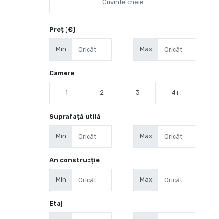
Preț (€)
Min
Max
Camere
1
2
3
4+
Suprafață utilă
Min
Max
An construcție
Min
Max
Etaj