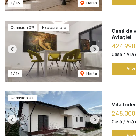
1
/
18
Harta
Comision 0%
Exclusivitate
Casă de 
Aviației
424,99
Previous
Next
Casă / Vilă
Vezi
1
/
17
Harta
Comision 0%
Vila Indi
245,000
Casă / Vilă
Previous
Next
Vezi