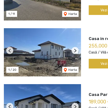
Vezi
1
/
11
Harta
Casa in r
255,000
Casă / Vilă
Previous
Next
Vezi
1
/
20
Harta
Casa Part
189,000