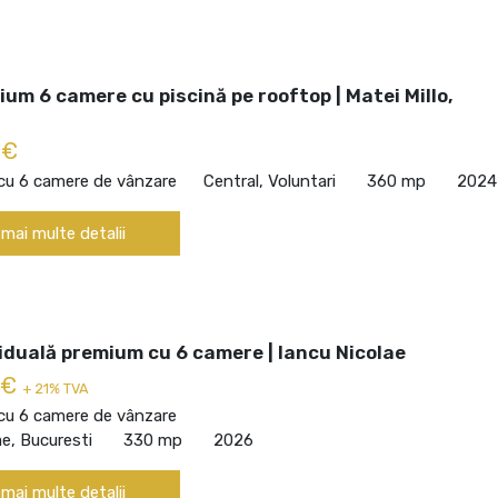
ium 6 camere cu piscină pe rooftop | Matei Millo,
 €
 cu 6 camere de vânzare
Central, Voluntari
360 mp
2024
 mai multe detalii
viduală premium cu 6 camere | Iancu Nicolae
 €
+ 21% TVA
 cu 6 camere de vânzare
ae, Bucuresti
330 mp
2026
 mai multe detalii