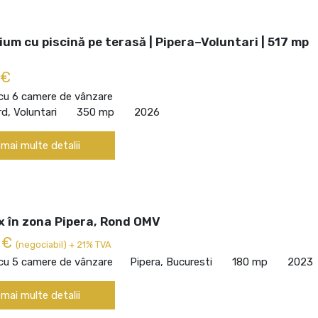
ium cu piscină pe terasă | Pipera–Voluntari | 517 mp
 €
 cu 6 camere de vânzare
d, Voluntari
350 mp
2026
 mai multe detalii
ux în zona Pipera, Rond OMV
 €
(negociabil) + 21% TVA
 cu 5 camere de vânzare
Pipera, Bucuresti
180 mp
2023
 mai multe detalii