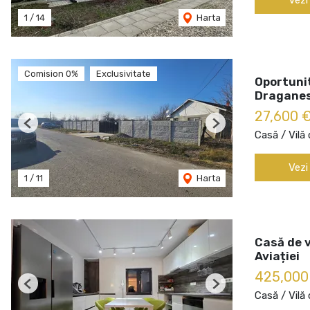
1
/
14
Harta
Comision 0%
Exclusivitate
Oportuni
Draganes
27,600 
Previous
Next
Casă / Vilă
Vezi
1
/
11
Harta
Casă de 
Aviației
425,00
Previous
Next
Casă / Vilă