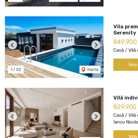
Vila prem
Serenity
849,900
Previous
Next
Casă / Vilă
Vezi
1
/
32
Harta
Vilă indi
829,900
Casă / Vilă
Previous
Next
Iancu Nicol
Vezi