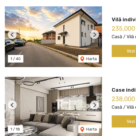
Vilă indi
235,000
Casă / Vilă
Previous
Next
Vezi
1
/
40
Harta
Case indi
238,000
Casă / Vilă
Previous
Next
Vezi
1
/
18
Harta