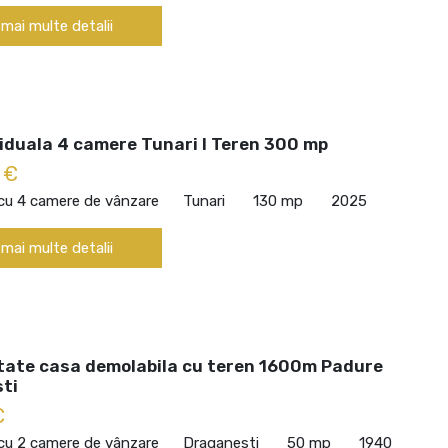
 mai multe detalii
viduala 4 camere Tunari I Teren 300 mp
 €
 cu 4 camere de vânzare
Tunari
130 mp
2025
 mai multe detalii
tate casa demolabila cu teren 1600m Padure
ti
€
 cu 2 camere de vânzare
Draganesti
50 mp
1940