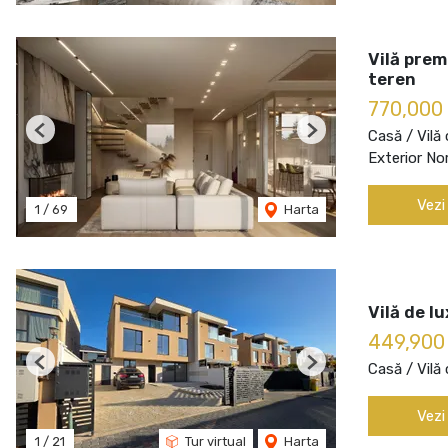
Vilă prem
teren
770,000
Casă / Vilă
Previous
Next
Exterior Nor
Vezi
1
/
69
Harta
Vilă de l
449,900
Casă / Vilă
Previous
Next
Vezi
1
/
21
Tur virtual
Harta