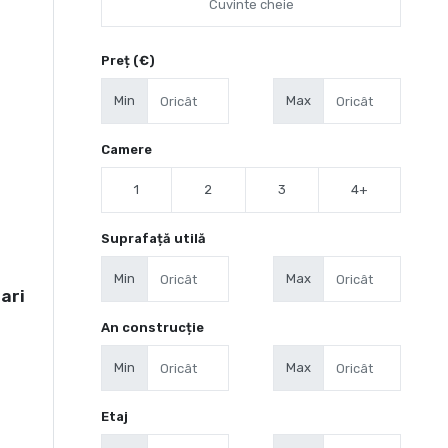
Preț (€)
Min
Max
Camere
1
2
3
4+
Suprafață utilă
Min
Max
ari
An construcție
Min
Max
Etaj