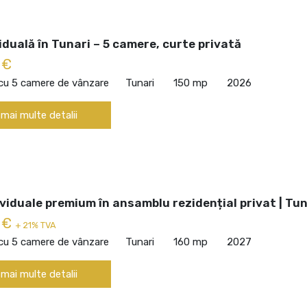
viduală în Tunari – 5 camere, curte privată
 €
 cu 5 camere de vânzare
Tunari
150 mp
2026
 mai multe detalii
viduale premium în ansamblu rezidențial privat | Tun
 €
+ 21% TVA
 cu 5 camere de vânzare
Tunari
160 mp
2027
 mai multe detalii