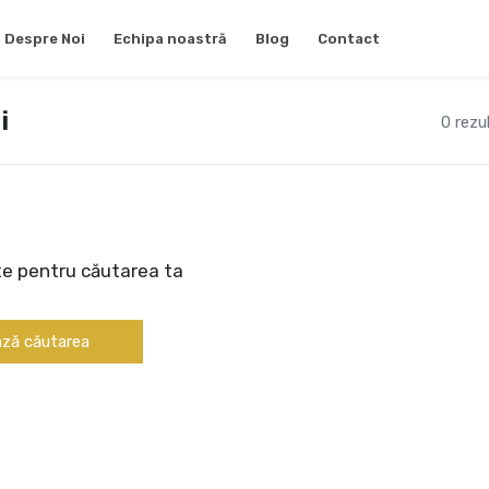
Despre Noi
Echipa noastră
Blog
Contact
i
0 rezu
te pentru căutarea ta
ză căutarea