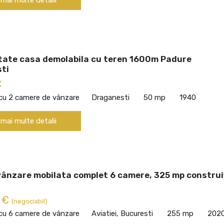
tate casa demolabila cu teren 1600m Padure
ti
€
 cu 2 camere de vânzare
Draganesti
50 mp
1940
 mai multe detalii
vânzare mobilata complet 6 camere, 325 mp construi
0 €
(negociabil)
 cu 6 camere de vânzare
Aviatiei, Bucuresti
255 mp
202