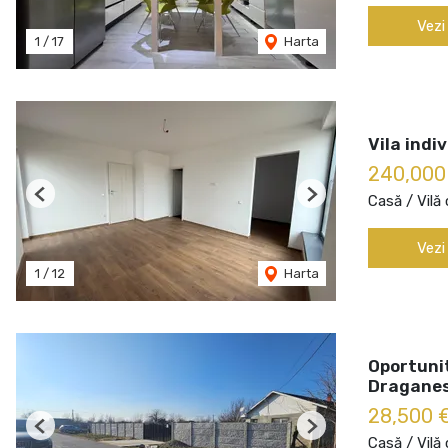
Vezi
1
/
17
Harta
Vila indi
240,000
Casă / Vilă
Previous
Next
Vezi
1
/
12
Harta
Oportuni
Draganes
28,500 
Previous
Next
Casă / Vilă