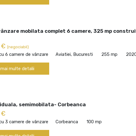
vânzare mobilata complet 6 camere, 325 mp construi
0 €
(negociabil)
 cu 6 camere de vânzare
Aviatiei, Bucuresti
255 mp
202
 mai multe detalii
viduala, semimobilata- Corbeanca
 €
 cu 3 camere de vânzare
Corbeanca
100 mp
 mai multe detalii