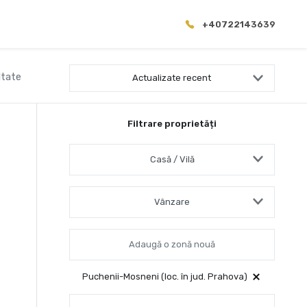
+40722143639
ltate
Actualizate recent
Filtrare proprietăți
Casă / Vilă
Vânzare
Puchenii-Mosneni (loc. în jud. Prahova)