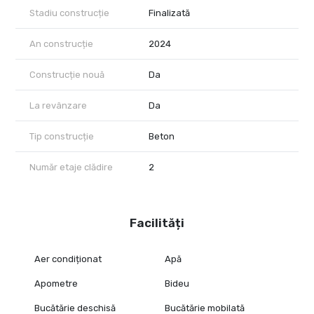
Stadiu construcție
Finalizată
An construcție
2024
Construcție nouă
Da
La revânzare
Da
Tip construcție
Beton
Număr etaje clădire
2
Facilități
Aer condiționat
Apă
Apometre
Bideu
Bucătărie deschisă
Bucătărie mobilată