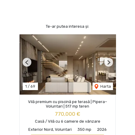
Te-ar putea interesa și:
Previous
Next
1
/
69
Harta
Vilă premium cu piscină pe terasă | Pipera–
Voluntari | 517 mp teren
770,000 €
Casă / Vilă cu 6 camere de vânzare
Exterior Nord, Voluntari
350 mp
2026