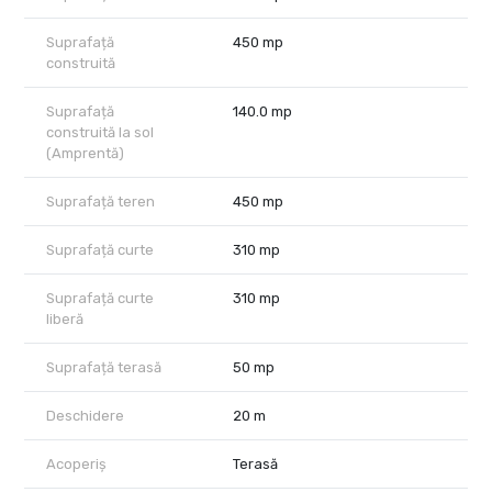
relaxare rar întâlnită pe piața rezidențială din Voluntari.
Suprafață
450 mp
Disponibilă imediat.
construită
Comision 0% pentru cumpărător.
Suprafață
140.0 mp
construită la sol
(Amprentă)
Suprafață teren
450 mp
Suprafață curte
310 mp
Suprafață curte
310 mp
liberă
Suprafață terasă
50 mp
Deschidere
20 m
Acoperiș
Terasă