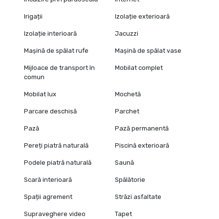
Irigații
Izolație exterioară
Izolație interioară
Jacuzzi
Mașină de spălat rufe
Mașină de spălat vase
Mijloace de transport în
Mobilat complet
comun
Mobilat lux
Mochetă
Parcare deschisă
Parchet
Pază
Pază permanentă
Pereți piatră naturală
Piscină exterioară
Podele piatră naturală
Saună
Scară interioară
Spălătorie
Spații agrement
Străzi asfaltate
Supraveghere video
Tapet