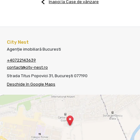
Înapoi la Case de vânzare
City Nest
Agenție imobiliară Bucuresti
+40722143639
contact@city-nest.ro
Strada Titus Popovici 31, București 077190
Deschide în Google Maps