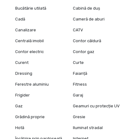
Bucătărie utilată
Cabină de duș
Cadă
Cameră de aburi
Canalizare
CATV
Centrală imobil
Contor căldură
Contor electric
Contor gaz
Curent
Curte
Dressing
Faianță
Ferestre aluminiu
Fitness
Frigider
Garaj
Gaz
Geamuri cu protecție UV
Grădină proprie
Gresie
Hotă
Iluminat stradal
Încălzire prin pardoseală
Internet