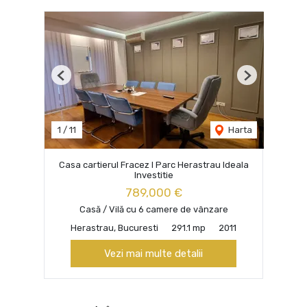
Previous
Next
1
/
11
Harta
Casa cartierul Fracez I Parc Herastrau Ideala
Investitie
789,000 €
Casă / Vilă cu 6 camere de vânzare
Herastrau, Bucuresti
291.1 mp
2011
Vezi mai multe detalii