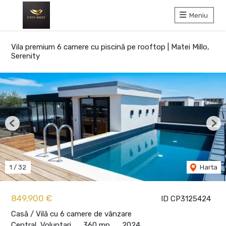
Meniu
Vila premium 6 camere cu piscină pe rooftop | Matei Millo,
Serenity
Previous
Nex
1
/
32
Harta
849,900 €
ID CP3125424
Casă / Vilă cu 6 camere de vânzare
Central, Voluntari
360 mp
2024