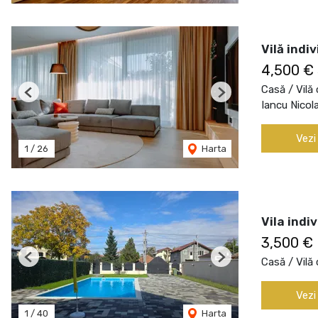
Vilă indi
4,500 €
Casă / Vilă 
Previous
Next
Iancu Nicol
Vezi
1
/
26
Harta
Vila indi
3,500 €
Casă / Vilă 
Previous
Next
Vezi
1
/
40
Harta