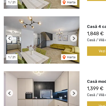
1
/
21
Harta
Casă 4 c
1,848 €
Casă / Vilă 
Previous
Next
Vezi
1
/
21
Harta
Casă mode
1,399 €
Casă / Vilă 
Previous
Next
Vezi