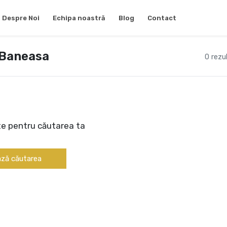
Despre Noi
Echipa noastră
Blog
Contact
a Baneasa
0 rezu
te pentru căutarea ta
ză căutarea