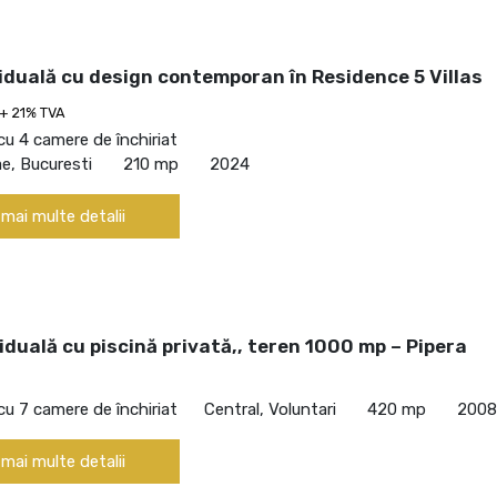
viduală cu design contemporan în Residence 5 Villas
+ 21% TVA
cu 4 camere de închiriat
ae, Bucuresti
210 mp
2024
 mai multe detalii
viduală cu piscină privată,, teren 1000 mp – Pipera
cu 7 camere de închiriat
Central, Voluntari
420 mp
2008
 mai multe detalii