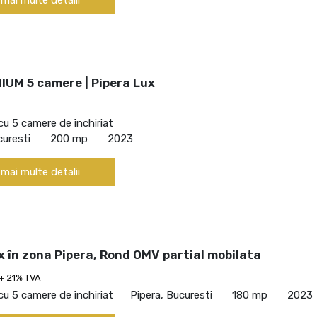
IUM 5 camere | Pipera Lux
cu 5 camere de închiriat
curesti
200 mp
2023
 mai multe detalii
ux în zona Pipera, Rond OMV partial mobilata
+ 21% TVA
cu 5 camere de închiriat
Pipera, Bucuresti
180 mp
2023