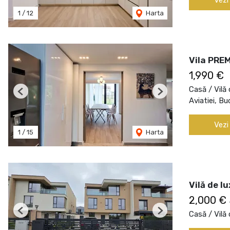
1
/
12
Harta
Vila PREM
1,990 €
Casă / Vilă 
Previous
Next
Aviatiei, Bu
Vezi
1
/
15
Harta
Vilă de l
2,000 €
Casă / Vilă 
Previous
Next