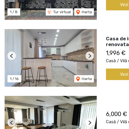
Vezi
1
/
8
Tur virtual
Harta
Casa de i
renovata
1,996 €
Previous
Next
Casă / Vilă 
Vezi
1
/
16
Harta
6,000 €
Casă / Vilă 
Previous
Next