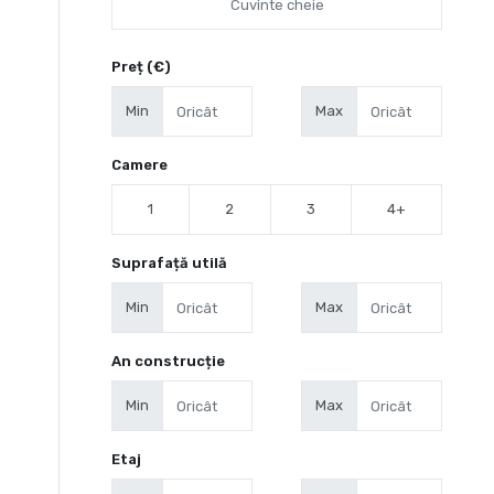
Preț (€)
Min
Max
Camere
1
2
3
4+
Suprafață utilă
Min
Max
An construcție
Min
Max
Etaj