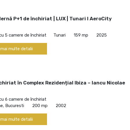
rnă P+1 de închiriat | LUX | Tunari I AeroCity
cu 5 camere de închiriat
Tunari
159 mp
2025
 mai multe detalii
nchiriat în Complex Rezidențial Ibiza – Iancu Nicolae
cu 6 camere de închiriat
ae, Bucuresti
200 mp
2002
 mai multe detalii