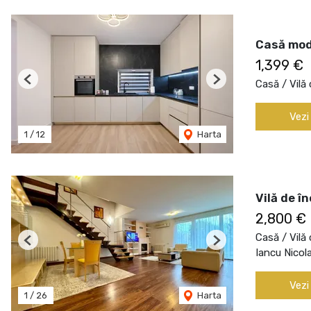
Casă mode
1,399 €
Casă / Vilă 
Previous
Next
Vezi
1
/
12
Harta
Vilă de î
2,800 €
Casă / Vilă 
Previous
Next
Iancu Nicol
Vezi
1
/
26
Harta