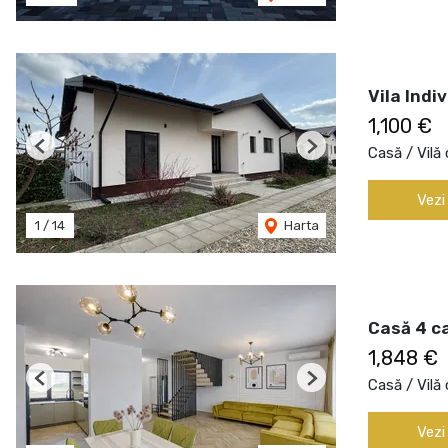
Vila Indi
1,100 €
Casă / Vilă 
Previous
Next
Vezi
1
/
14
Harta
Casă 4 c
1,848 €
Casă / Vilă 
Previous
Next
Vezi