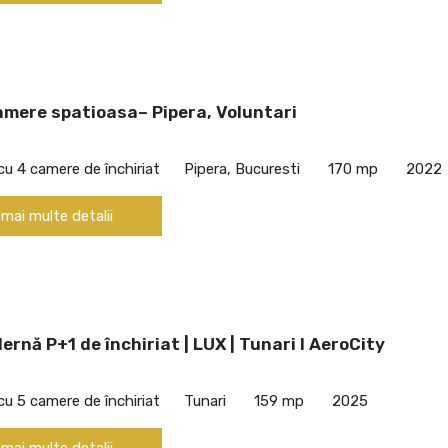
amere spatioasa– Pipera, Voluntari
cu 4 camere de închiriat
Pipera, Bucuresti
170 mp
2022
 mai multe detalii
rnă P+1 de închiriat | LUX | Tunari I AeroCity
cu 5 camere de închiriat
Tunari
159 mp
2025
 mai multe detalii