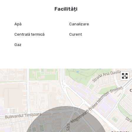
suprafață mai mică și să extindă ulterior
Facilități
Acest spațiu se adresează atât companiilor care caută doar o
suprafață de birouri/comercială de 253 mp, cât și celor care au
nevoie de o soluție mai amplă, cu posibilitatea de a închiria și alte
Apă
Canalizare
componente ale proprietății, în funcție de disponibilitate și
necesar.
Centrală termică
Curent
Chirie: 2.900 € + TVA / lună
Gaz
Pentru detalii suplimentare, schiță, condiții de închiriere și
prezentarea opțiunilor de extindere, vă stăm la dispoziție.