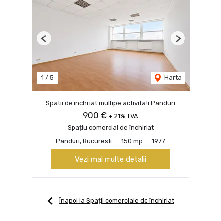
Previous
Next
1
/
5
Harta
Spatii de inchriat multipe activitati Panduri
900 €
+ 21% TVA
Spațiu comercial de închiriat
Panduri, Bucuresti
150 mp
1977
Vezi mai multe detalii
Înapoi la Spații comerciale de închiriat