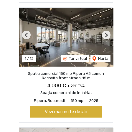
Previous
Next
1
/
13
Tur virtual
Harta
Spatiu comercial 150 mp Pipera A3 Lemon
Racovita front stradal 15 m
4,000 €
+ 21% TVA
Spațiu comercial de închiriat
Pipera, Bucuresti
150 mp
2025
Vezi mai multe detalii