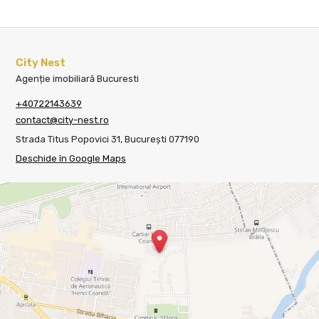
City Nest
Agenție imobiliară Bucuresti
+40722143639
contact@city-nest.ro
Strada Titus Popovici 31, București 077190
Deschide în Google Maps