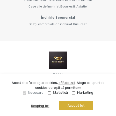
Case vile de închiriat Bucuresti, Iancu Nicolae
Case vile de închiriat Bucuresti, Aviatiei
Închirieri comercial
Spații comerciale de închiriat Bucuresti
©
2026
Acest site folosește cookies,
află detalii
.
Alege ce tipuri de
cookies dorești să permitem:
Site creat în
Necesare
Statistică
Marketing
Accept tot
Resping tot
Sună acum
Solicită vizionare