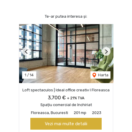
Te-ar putea interesa și:
Previous
Next
1
/
14
Harta
Loft spectaculos | Ideal office creativ I Floreasca
3,700 €
+ 21% TVA
Spațiu comercial de închiriat
Floreasca, Bucuresti
201 mp
2023
Vezi mai multe detalii