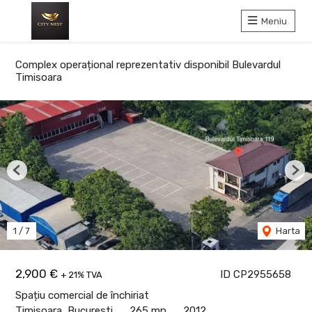
Meniu
Complex operațional reprezentativ disponibil Bulevardul
Timisoara
Previous
Nex
1
/
7
Harta
2,900 €
ID CP2955658
+ 21% TVA
Spațiu comercial de închiriat
Timisoara, Bucuresti
265 mp
2012