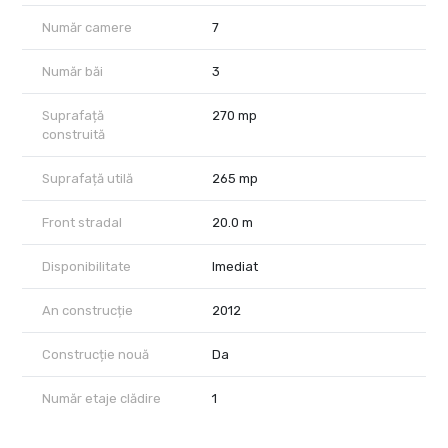
Număr camere
7
activitate comercială B2B
firmă de distribuție
Număr băi
3
logistică ușoară
Suprafață
270 mp
construită
companii tehnice / operaționale
importatori / firme cu activitate mixtă birou + operațional
Suprafață utilă
265 mp
Caracteristici:
Front stradal
20.0 m
suprafață utilă disponibilă imediat: aprox. 253 mp
Disponibilitate
Imediat
compartimentare practică pentru activitate de birou / comercială
acces facil
An construcție
2012
spațiu potrivit pentru echipe operaționale și administrative
Construcție nouă
Da
posibilitate de extindere / închiriere a unor suprafețe
Număr etaje clădire
1
suplimentare, la cerere
soluție flexibilă pentru chiriași care doresc să înceapă cu o