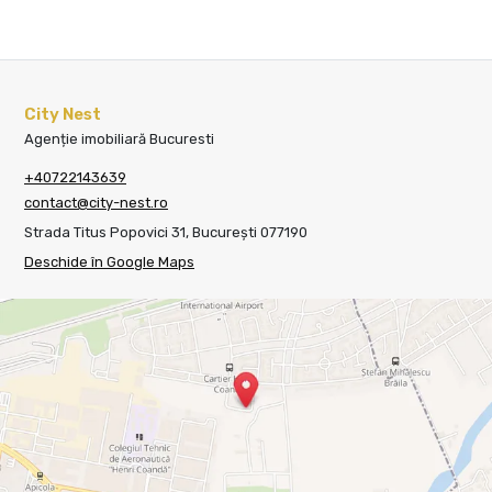
City Nest
Agenție imobiliară Bucuresti
+40722143639
contact@city-nest.ro
Strada Titus Popovici 31, București 077190
Deschide în Google Maps