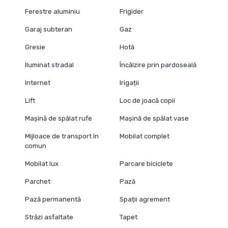
Ferestre aluminiu
Frigider
Garaj subteran
Gaz
Gresie
Hotă
Iluminat stradal
Încălzire prin pardoseală
Internet
Irigații
Lift
Loc de joacă copii
Mașină de spălat rufe
Mașină de spălat vase
Mijloace de transport în
Mobilat complet
comun
Mobilat lux
Parcare biciclete
Parchet
Pază
Pază permanentă
Spații agrement
Străzi asfaltate
Tapet