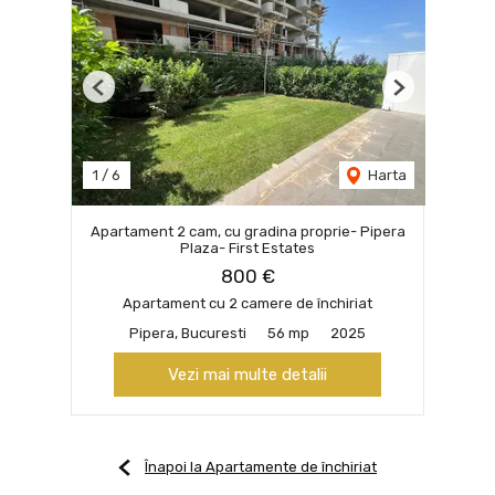
Previous
Next
1
/
6
Harta
Apartament 2 cam, cu gradina proprie- Pipera
Plaza- First Estates
800 €
Apartament cu 2 camere de închiriat
Pipera, Bucuresti
56 mp
2025
Vezi mai multe detalii
Înapoi la Apartamente de închiriat