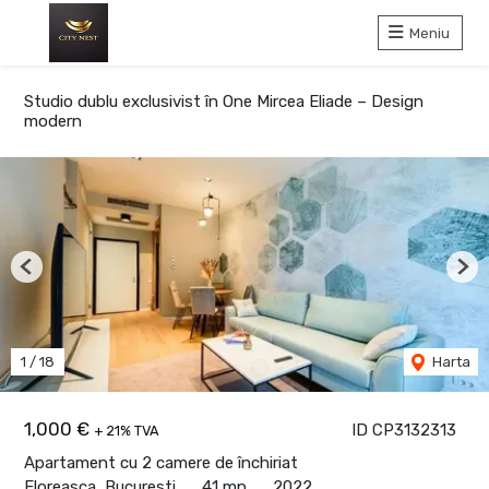
Meniu
Studio dublu exclusivist în One Mircea Eliade – Design
modern
Previous
Nex
1
/
18
Harta
1,000 €
ID CP3132313
+ 21% TVA
Apartament cu 2 camere de închiriat
Floreasca, Bucuresti
41 mp
2022