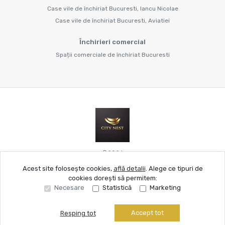
Case vile de închiriat Bucuresti, Iancu Nicolae
Case vile de închiriat Bucuresti, Aviatiei
Închirieri comercial
Spații comerciale de închiriat Bucuresti
©
2026
Acest site folosește cookies,
află detalii
.
Alege ce tipuri de
cookies dorești să permitem:
Site creat în
Necesare
Statistică
Marketing
Accept tot
Resping tot
Sună acum
Solicită vizionare