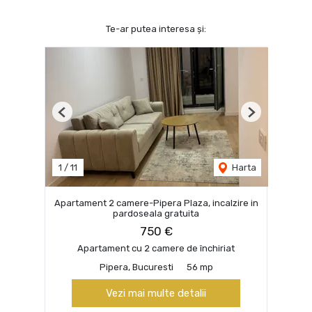
Te-ar putea interesa și:
Previous
Next
1
/
11
Harta
Apartament 2 camere-Pipera Plaza, incalzire in
pardoseala gratuita
750 €
Apartament cu 2 camere de închiriat
Pipera, Bucuresti
56 mp
Vezi mai multe detalii