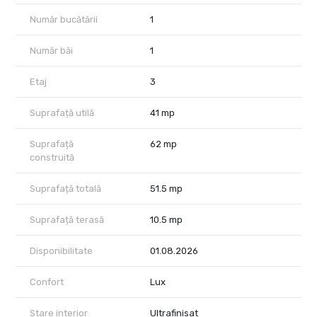
aer condiționat, electrocasnice moderne, mașină de spălat rufe,
mașină de spălat vase, TV, videointerfon și finisaje de calitate.
Număr bucătării
1
În preț este inclus un loc de parcare subteran, un avantaj
Număr băi
1
important pentru locuirea în zona Floreasca.
One Mircea Eliade oferă rezidenților un stil de viață premium, cu
Etaj
3
acces securizat, recepție, spații comerciale, restaurante,
cafenele și zone de promenadă. Proiectul face parte din One
Suprafață utilă
41 mp
Floreasca City, un reper urban care îmbină locuirea, birourile și
serviciile premium într-un cadru modern și dinamic.
Suprafață
62 mp
Poziționarea este excelentă, cu acces rapid către Parcul
construită
Floreasca, Calea Floreasca, Barbu Văcărescu, Promenada Mall,
zona de business Pipera - Aviației, restaurante, cafenele și
Suprafață totală
51.5 mp
mijloace de transport în comun.
Suprafață terasă
10.5 mp
Preț: 1.000 euro/lună + TVA, loc de parcare subteran inclus.
Disponibil începând cu 01.08.2026.
Disponibilitate
01.08.2026
Pentru detalii suplimentare și programarea unei vizionări, vă
Confort
Lux
invităm să ne contactați.
Stare interior
Ultrafinisat