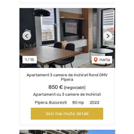
Previous
Next
1
/
15
Harta
Apartament 3 camere de inchirat Rond OMV
Pipera
850 €
(negociabil)
Apartament cu 3 camere de închiriat
Pipera, Bucuresti
80 mp
2022
Vezi mai multe detalii