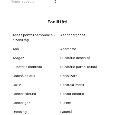
Număr subsoluri
3
Facilități
Acces pentru persoane cu
Aer condiționat
dizabilități
Apă
Apometre
Aragaz
Bucătărie deschisă
Bucătărie mobilată
Bucătărie parțial utilată
Cabină de duș
Canalizare
CATV
Centrală imobil
Contor căldură
Contor electric
Contor gaz
Curent
Dressing
Faianță