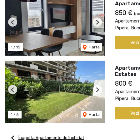
Apartame
850 €
(ne
Apartament 
Previous
Next
Pipera, Buc
Vezi
1
/
15
Harta
Apartamen
Estates
800 €
Apartament 
Previous
Next
Pipera, Buc
Vezi
1
/
6
Harta
Înapoi la Apartamente de închiriat