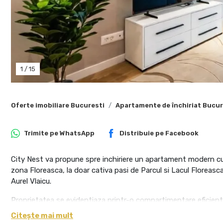
1
/
15
Oferte imobiliare Bucuresti
Apartamente de închiriat Bucur
Trimite pe
WhatsApp
Distribuie pe
Facebook
City Nest va propune spre inchiriere un apartament modern cu 
zona Floreasca, la doar cativa pasi de Parcul si Lacul Floreas
Aurel Vlaicu.
Proprietatea se evidentiaza printr-o compartimentare eficient
permit patrunderea abundenta a luminii naturale si creeaza o a
Citește mai mult