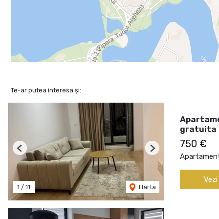
Te-ar putea interesa și:
Apartame
gratuita
750 €
Previous
Next
Apartament 
Vezi
1
/
11
Harta