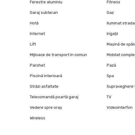
Ferestre aluminiu
Fitness
Garaj subteran
Gaz
Hotă
Iluminat strada
Internet
Irigații
Lift
Mașină de spăl
Mijloace de transport în comun
Mobilat comple
Parchet
Pază
Piscină interioară
Spa
Străzi asfaltate
Supraveghere 
Telecomandă poartă garaj
TV
Vedere spre oraș
Videointerfon
Wireless