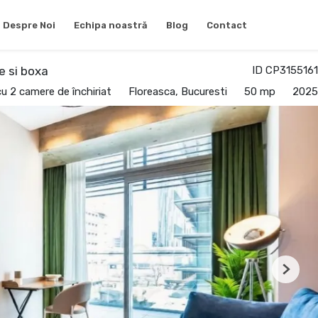
Despre Noi
Echipa noastră
Blog
Contact
e si boxa
ID CP3155161
 2 camere de închiriat
Floreasca, Bucuresti
50 mp
2025
Next