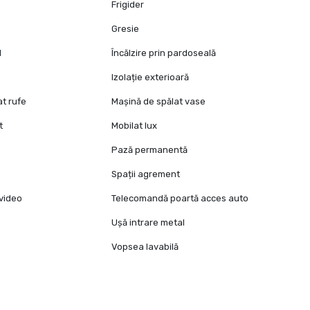
Frigider
Gresie
l
Încălzire prin pardoseală
Izolație exterioară
at rufe
Mașină de spălat vase
t
Mobilat lux
Pază permanentă
Spații agrement
video
Telecomandă poartă acces auto
Ușă intrare metal
Vopsea lavabilă