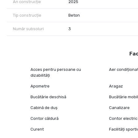
An construcție
2025
Tip construcție
Beton
Număr subsoluri
3
Fac
Acces pentru persoane cu
Aer condiționa
dizabilități
Apometre
Aragaz
Bucătărie deschisă
Bucătărie mobi
Cabină de duș
Canalizare
Contor căldură
Contor electric
Curent
Facilități sport