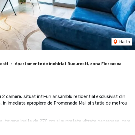
Harta
esti
Apartamente de închiriat Bucuresti, zona Floreasca
2 camere, situat intr-un ansamblu rezidential exclusivist din
ca, in imediata apropiere de Promenada Mall si statia de metrou
a, tavane inalte de 270 cm si suprafete vitrate generoase, care
tmosfera aerisita si confortabila.