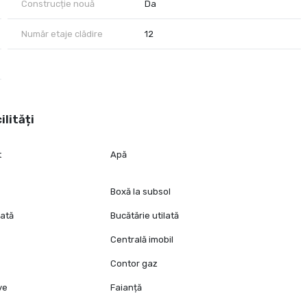
Construcție nouă
Da
Număr etaje clădire
12
ilități
t
Apă
Boxă la subsol
lată
Bucătărie utilată
Centrală imobil
Contor gaz
ive
Faianță