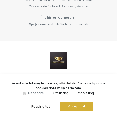
Case vile de închiriat Bucuresti, Aviatiei
Închirieri comercial
Spații comerciale de închiriat Bucuresti
©
2026
Acest site folosește cookies,
află detalii
.
Alege ce tipuri de
cookies dorești să permitem:
Site creat în
Necesare
Statistică
Marketing
Accept tot
Resping tot