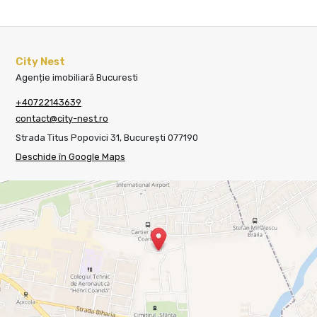
City Nest
Agenție imobiliară Bucuresti
+40722143639
contact@city-nest.ro
Strada Titus Popovici 31, București 077190
Deschide în Google Maps