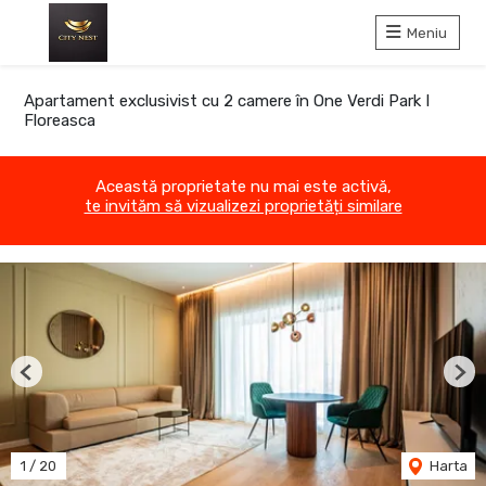
Meniu
Apartament exclusivist cu 2 camere în One Verdi Park I
Floreasca
Această proprietate nu mai este activă,
te invităm să vizualizezi proprietăți similare
Previous
Nex
1
/
20
Harta