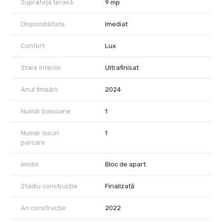
Suprafață terasă
9 mp
acces rapid către centru, aeroport și cele mai importante zone
comerciale și de afaceri din oraș.
Disponibilitate
Imediat
Echipa noastră vă pune la dispoziție un portofoliu extins de
proprietăți din complexurile rezidențiale One United Properties și
Confort
Lux
nu numai. Contactați-ne pentru detalii suplimentare sau pentru
programarea unei vizionări!
Stare interior
Ultrafinisat
Anul finisării
2024
Număr balcoane
1
Număr locuri
1
parcare
Imobil
Bloc de apart.
Stadiu construcție
Finalizată
An construcție
2022