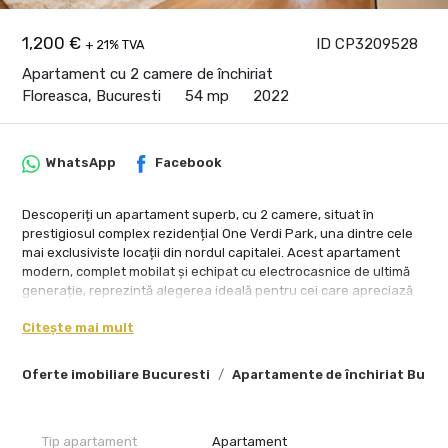
1,200 €
ID CP3209528
+ 21% TVA
Apartament cu 2 camere de închiriat
Floreasca, Bucuresti
54 mp
2022
WhatsApp
Facebook
Descoperiți un apartament superb, cu 2 camere, situat în
prestigiosul complex rezidențial One Verdi Park, una dintre cele
mai exclusiviste locații din nordul capitalei. Acest apartament
modern, complet mobilat și echipat cu electrocasnice de ultimă
generație, reprezintă alegerea ideală pentru cei care apreciază
confortul, eleganța și proximitatea față de principalele puncte de
Citește mai mult
interes din București.
Detalii proprietate:
Oferte imobiliare Bucuresti
Apartamente de închiriat Bucur
Suprafață utilă: 54 mp
Terasa: 9 mp
Design interior premium: Realizat de designeri renumiți, cu
finisaje și mobilier de calitate superioară, conform celor mai noi
Tip apartament
Apartament