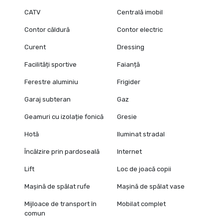
CATV
Centrală imobil
Contor căldură
Contor electric
Curent
Dressing
Facilități sportive
Faianță
Ferestre aluminiu
Frigider
Garaj subteran
Gaz
Geamuri cu izolație fonică
Gresie
Hotă
Iluminat stradal
Încălzire prin pardoseală
Internet
Lift
Loc de joacă copii
Mașină de spălat rufe
Mașină de spălat vase
Mijloace de transport în
Mobilat complet
comun