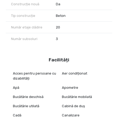
Construcție nouă
Da
Tip construcție
Beton
Număr etaje clădire
20
Număr subsoluri
3
Facilități
Acces pentru persoane cu
Aer condiționat
dizabilități
Apă
Apometre
Bucătărie deschisă
Bucătărie mobilată
Bucătărie utilată
Cabină de duș
Cadă
Canalizare