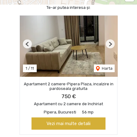
Te-ar putea interesa și:
Previous
Next
1
/
11
Harta
Apartament 2 camere-Pipera Plaza, incalzire in
pardoseala gratuita
750 €
Apartament cu 2 camere de închiriat
Pipera, Bucuresti
56 mp
Vezi mai multe detalii