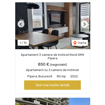
Previous
Next
1
/
15
Harta
Apartament 3 camere de inchirat Rond OMV
Pipera
850 €
(negociabil)
Apartament cu 3 camere de închiriat
Pipera, Bucuresti
80 mp
2022
Vezi mai multe detalii