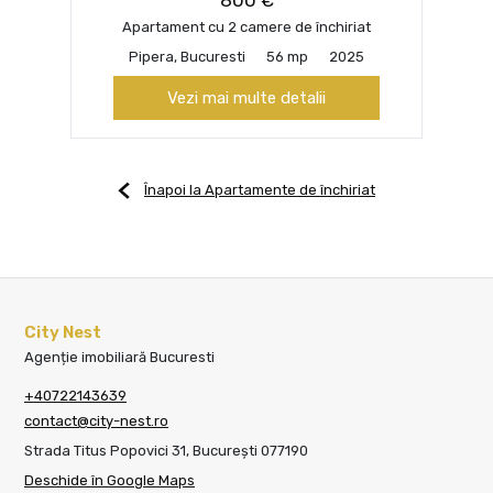
800 €
Apartament cu 2 camere de închiriat
Pipera, Bucuresti
56 mp
2025
Vezi mai multe detalii
Înapoi la Apartamente de închiriat
City Nest
Agenție imobiliară Bucuresti
+40722143639
contact@city-nest.ro
Strada Titus Popovici 31, București 077190
Deschide în Google Maps