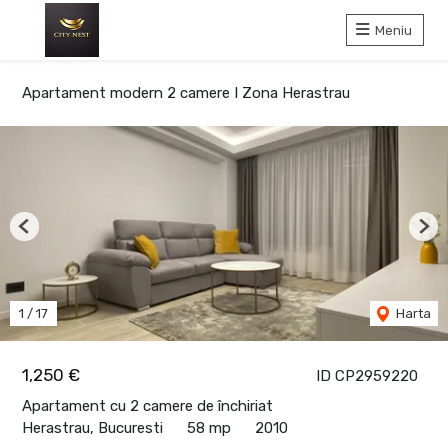
Meniu
Apartament modern 2 camere I Zona Herastrau
Previous
Nex
1
/
17
Harta
1,250 €
ID CP2959220
Apartament cu 2 camere de închiriat
Herastrau, Bucuresti
58 mp
2010