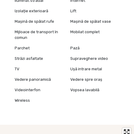
Iluminat stradal
Internet
Izolație exterioară
Lift
Mașină de spălat rufe
Mașină de spălat vase
Mijloace de transport în
Mobilat complet
comun
Parchet
Pază
Străzi asfaltate
Supraveghere video
TV
Ușă intrare metal
Vedere panoramică
Vedere spre oraș
Videointerfon
Vopsea lavabilă
Wireless