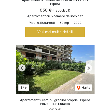
Apartament 3 camere de inchirat Rond OMV
Pipera
850 €
(negociabil)
Apartament cu 3 camere de închiriat
Pipera, Bucuresti
80 mp
2022
Vezi mai multe detalii
Previous
Next
1
/
6
Harta
Apartament 2 cam, cu gradina proprie- Pipera
Plaza- First Estates