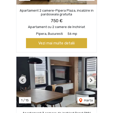
Apartament 2 camere-Pipera Plaza, incalzire in
pardoseala gratuita
750 €
Apartament cu 2 camere de închiriat
Pipera, Bucuresti
56 mp
Vezi mai multe detalii
Previous
Next
1
/
15
Harta