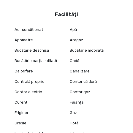
Facilități
Aer condiționat
Apă
Apometre
Aragaz
Bucătărie deschisă
Bucătărie mobilată
Bucătărie parțial utilată
Cadă
Calorifere
Canalizare
Centrală proprie
Contor căldură
Contor electric
Contor gaz
Curent
Faianță
Frigider
Gaz
Gresie
Hotă