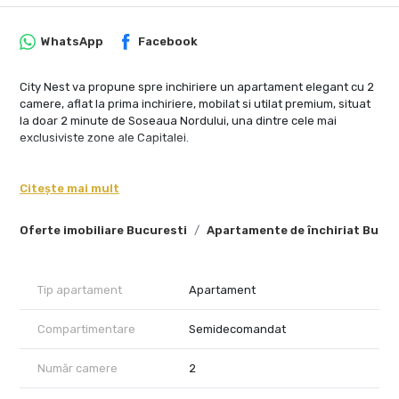
WhatsApp
Facebook
City Nest va propune spre inchiriere un apartament elegant cu 2
camere, aflat la prima inchiriere, mobilat si utilat premium, situat
la doar 2 minute de Soseaua Nordului, una dintre cele mai
exclusiviste zone ale Capitalei.
Localizare
Citește mai mult
Proprietatea beneficiaza de o locatie excelenta, la doar cativa
pasi de Parcul Herastrau, intr-o zona apreciata pentru accesul
Oferte imobiliare Bucuresti
Apartamente de închiriat Bucur
facil catre restaurante de top, cladiri de birouri si principalele
puncte de interes din nordul Bucurestiului. In imediata
proximitate se afla Baneasa Shopping City, sedii ale unor
companii importante, ambasade, locuri de joaca, scoli si gradinite
Tip apartament
Apartament
private.
Compartimentare
Semidecomandat
Compartimentare
Apartamentul este eficient compartimentat si dispus astfel:
Hol de intrare
Număr camere
2
Zona de birou integrata