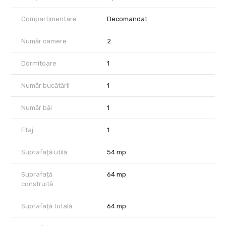
incluse pentru un stil de viață convenabil.
Locație Excelentă:
Compartimentare
Decomandat
Accesibilitate: Nordul Capitalei, acces facil către orice punct de
interes din București și din zona, atât cu mijloace de transport
Număr camere
2
proprii, cât și cu mijloace de transport în comun.
Transport Public: Proximitatea stațiilor de metrou Pipera și Aurel
Dormitoare
1
Vlaicu și multiple linii RATB.
Facilități Locale:
Număr bucătării
1
Medical: Regina Maria, Policlinica Pipera, clinica veterinară Brains
& Bones.
Număr băi
1
Comercial: Lidl, Penny Market, Pipera Plaza, Anima, Promenada
Mall, Mega Image.
Etaj
1
Restaurante și Cafenele: O varietate de opțiuni pentru toate
gusturile.
Suprafață utilă
54 mp
Educație: Școli și licee de prestigiu în apropiere.
Contact: Pentru mai multe detalii și vizionări, nu ezitați să ne
contactați.
Suprafață
64 mp
construită
Suprafață totală
64 mp