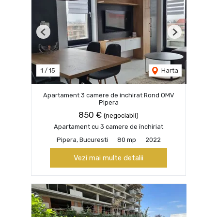
Previous
Next
1
/
15
Harta
Apartament 3 camere de inchirat Rond OMV
Pipera
850 €
(negociabil)
Apartament cu 3 camere de închiriat
Pipera, Bucuresti
80 mp
2022
Vezi mai multe detalii