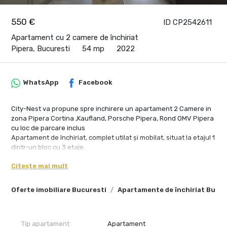
550 €
ID CP2542611
Apartament cu 2 camere de închiriat
Pipera, Bucuresti
54 mp
2022
WhatsApp
Facebook
City-Nest va propune spre inchirere un apartament 2 Camere in
zona Pipera Cortina ,Kaufland, Porsche Pipera, Rond OMV Pipera
cu loc de parcare inclus
Apartament de închiriat, complet utilat și mobilat, situat la etajul 1
dintr-un bloc cu 3 etaje.
Caracteristici:
Citește mai mult
Centrala Proprie: Asigură controlul individual al temperaturii și
Oferte imobiliare Bucuresti
Apartamente de închiriat Bucur
eficiență energetică.
Mașină de Spălat Rufe: Echipat pentru a satisface toate nevoile
zilnice.
Bucătărie Complet Utilată: Toate electrocasnicele necesare sunt
Tip apartament
Apartament