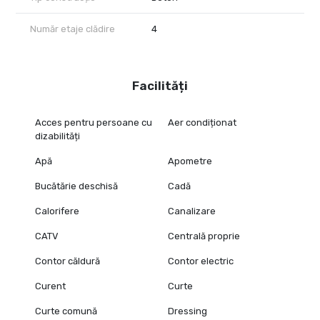
Număr etaje clădire
4
Facilități
Acces pentru persoane cu
Aer condiționat
dizabilități
Apă
Apometre
Bucătărie deschisă
Cadă
Calorifere
Canalizare
CATV
Centrală proprie
Contor căldură
Contor electric
Curent
Curte
Curte comună
Dressing