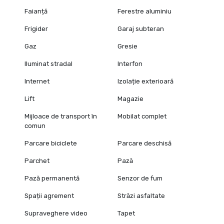
Faianță
Ferestre aluminiu
Frigider
Garaj subteran
Gaz
Gresie
Iluminat stradal
Interfon
Internet
Izolație exterioară
Lift
Magazie
Mijloace de transport în
Mobilat complet
comun
Parcare biciclete
Parcare deschisă
Parchet
Pază
Pază permanentă
Senzor de fum
Spații agrement
Străzi asfaltate
Supraveghere video
Tapet