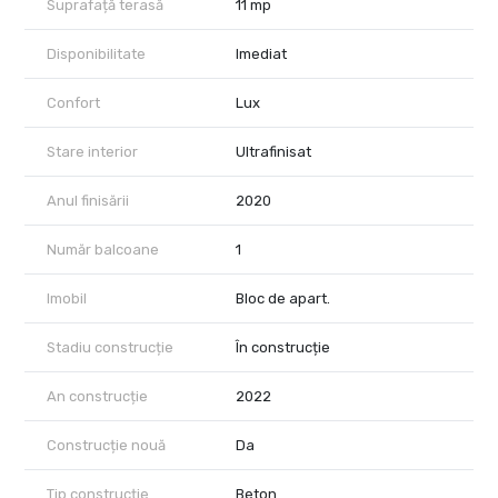
Suprafață terasă
11 mp
Disponibilitate
Imediat
Confort
Lux
Stare interior
Ultrafinisat
Anul finisării
2020
Număr balcoane
1
Imobil
Bloc de apart.
Stadiu construcție
În construcție
An construcție
2022
Construcție nouă
Da
Tip construcție
Beton