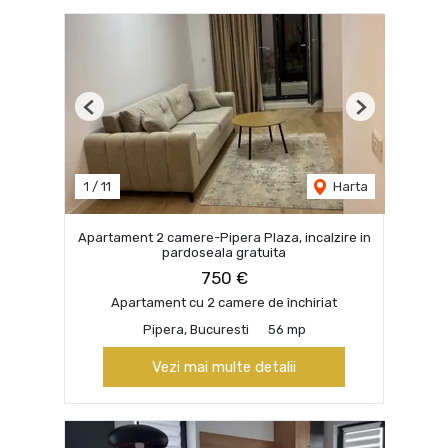
Previous
Next
1
/
11
Harta
Apartament 2 camere-Pipera Plaza, incalzire in
pardoseala gratuita
750 €
Apartament cu 2 camere de închiriat
Pipera, Bucuresti
56 mp
Vezi mai multe detalii