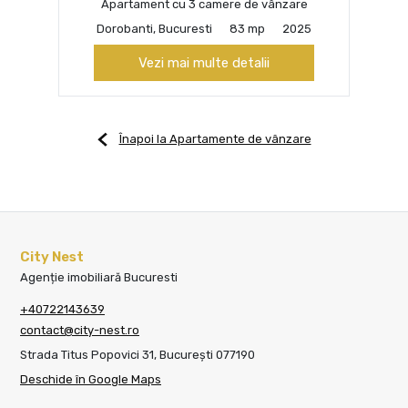
Apartament cu 3 camere de vânzare
Dorobanti, Bucuresti
83 mp
2025
Vezi mai multe detalii
Înapoi la Apartamente de vânzare
City Nest
Agenție imobiliară Bucuresti
+40722143639
contact@city-nest.ro
Strada Titus Popovici 31, București 077190
Deschide în Google Maps