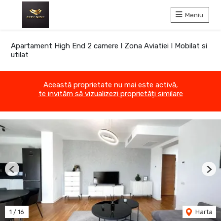
Meniu
Apartament High End 2 camere I Zona Aviatiei I Mobilat si
utilat
Această proprietate nu mai este activă,
te invităm să vizualizezi proprietăți similare
Previous
Nex
1
/
16
Harta