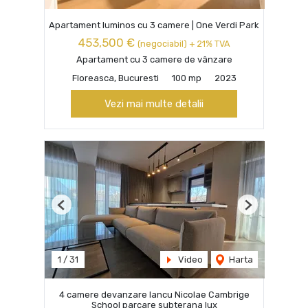
Apartament luminos cu 3 camere | One Verdi Park
453,500 €
(negociabil) + 21% TVA
Apartament cu 3 camere de vânzare
Floreasca, Bucuresti
100 mp
2023
Vezi mai multe detalii
Previous
Next
1
/
31
Video
Harta
4 camere devanzare Iancu Nicolae Cambrige
School parcare subterana lux