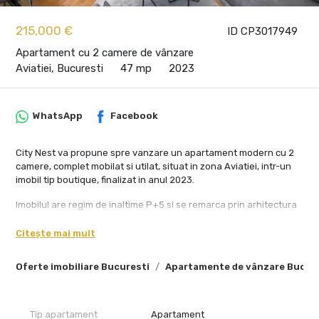
215,000 €
ID CP3017949
Apartament cu 2 camere de vânzare
Aviatiei, Bucuresti
47 mp
2023
WhatsApp
Facebook
City Nest va propune spre vanzare un apartament modern cu 2
camere, complet mobilat si utilat, situat in zona Aviatiei, intr-un
imobil tip boutique, finalizat in anul 2023.
Imobilul are regim de inaltime P+5 si se remarca prin arhitectura
eleganta, materiale de calitate si un lobby spectaculos cu finisaje
premium. Apartamentul este situat la etajul 2 si beneficiaza de o
Citește mai mult
orientare sud-vestica, oferind lumina naturala abundenta pe tot
parcursul zilei si un nivel sporit de confort.
Oferte imobiliare Bucuresti
Apartamente de vânzare Bucur
Cu o suprafata utila de 47 mp si o logie de 3 mp,
compartimentarea este eficienta si functionala: living spatios cu
zona de dining si bucatarie open-space complet echipata,
Tip apartament
Apartament