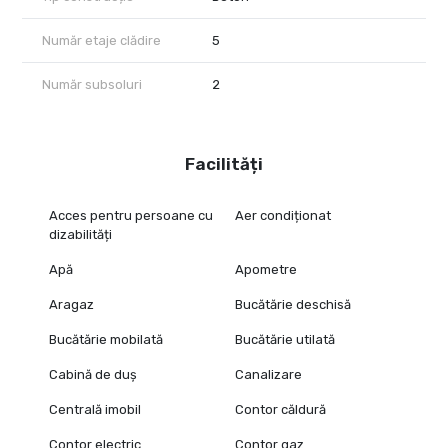
Număr etaje clădire
5
Număr subsoluri
2
Facilități
Acces pentru persoane cu
Aer condiționat
dizabilități
Apă
Apometre
Aragaz
Bucătărie deschisă
Bucătărie mobilată
Bucătărie utilată
Cabină de duș
Canalizare
Centrală imobil
Contor căldură
Contor electric
Contor gaz