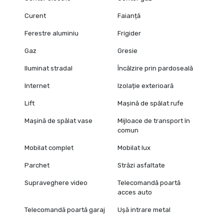
Curent
Faianță
Ferestre aluminiu
Frigider
Gaz
Gresie
Iluminat stradal
Încălzire prin pardoseală
Internet
Izolație exterioară
Lift
Mașină de spălat rufe
Mașină de spălat vase
Mijloace de transport în
comun
Mobilat complet
Mobilat lux
Parchet
Străzi asfaltate
Supraveghere video
Telecomandă poartă
acces auto
Telecomandă poartă garaj
Ușă intrare metal