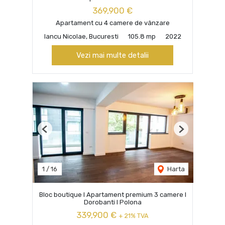
369,900 €
Apartament cu 4 camere de vânzare
Iancu Nicolae, Bucuresti
105.8 mp
2022
Vezi mai multe detalii
Previous
Next
1
/
16
Harta
Bloc boutique I Apartament premium 3 camere I
Dorobanti I Polona
339,900 €
+ 21% TVA