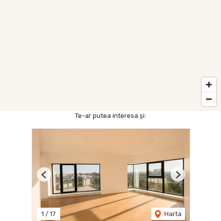
Te-ar putea interesa și:
Previous
Next
1
/
17
Harta