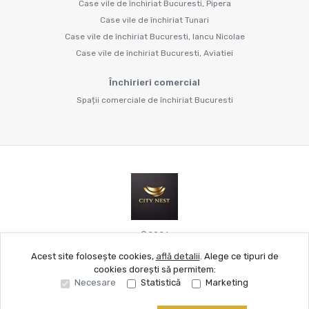
Case vile de închiriat Bucuresti, Pipera
Case vile de închiriat Tunari
Case vile de închiriat Bucuresti, Iancu Nicolae
Case vile de închiriat Bucuresti, Aviatiei
Închirieri comercial
Spații comerciale de închiriat Bucuresti
©
2026
Acest site folosește cookies,
află detalii
.
Alege ce tipuri de
cookies dorești să permitem:
Site creat în
Necesare
Statistică
Marketing