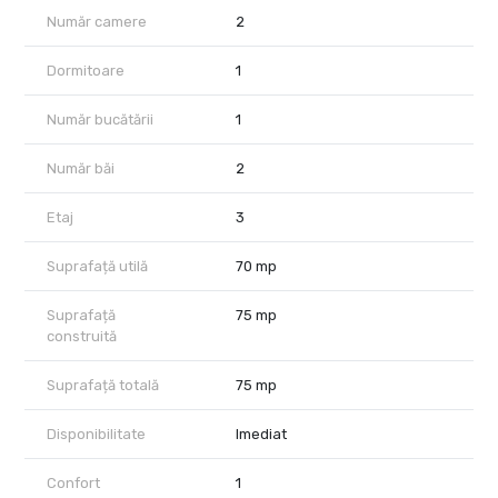
Număr camere
2
🔹 Stare și dotări
Dormitoare
1
Apartamentul este locuibil imediat
Se vinde mobilat, conform fotografiilor
Număr bucătării
1
Aer condiționat
Număr băi
2
Parchet din lemn masiv
Etaj
3
Ferestre mari, lumină naturală bună
Suprafață utilă
70 mp
Vedere urbană deschisă
🔹 Avantaje cheie
Suprafață
75 mp
construită
✔ suprafață mare pentru un apartament de 2 camere
✔ etaj intermediar (3)
Suprafață totală
75 mp
✔ compartimentare practică
✔ zonă bine conectată la transport, magazine, școli și parcuri
✔ ideal atât pentru locuit, cât și pentru investiție (închiriere)
Disponibilitate
Imediat
🔹 Localizare
Confort
1