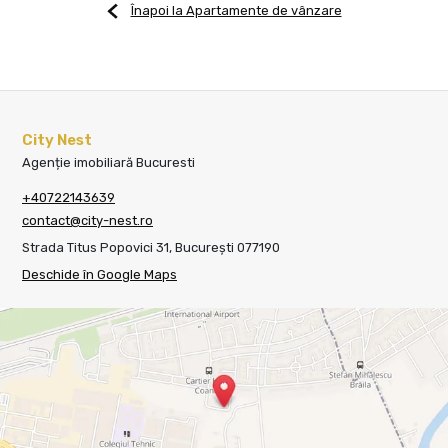
Înapoi la Apartamente de vânzare
City Nest
Agenție imobiliară Bucuresti
+40722143639
contact@city-nest.ro
Strada Titus Popovici 31, București 077190
Deschide în Google Maps