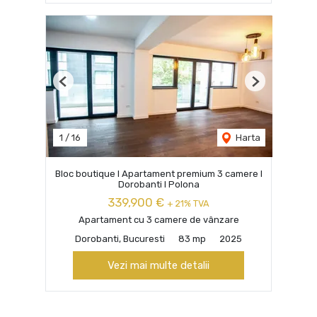
Previous
Next
1
/
16
Harta
Bloc boutique I Apartament premium 3 camere I
Dorobanti I Polona
339,900 €
+ 21% TVA
Apartament cu 3 camere de vânzare
Dorobanti, Bucuresti
83 mp
2025
Vezi mai multe detalii