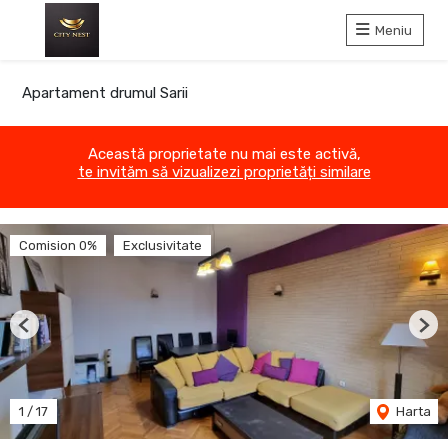
Meniu
Apartament drumul Sarii
Această proprietate nu mai este activă,
te invităm să vizualizezi proprietăți similare
Comision 0%
Exclusivitate
Previous
Nex
1
/
17
Harta