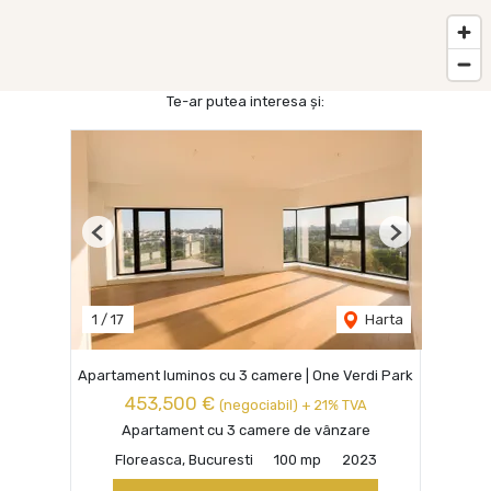
Te-ar putea interesa și:
Previous
Next
1
/
17
Harta
Apartament luminos cu 3 camere | One Verdi Park
453,500 €
(negociabil) + 21% TVA
Apartament cu 3 camere de vânzare
Floreasca, Bucuresti
100 mp
2023