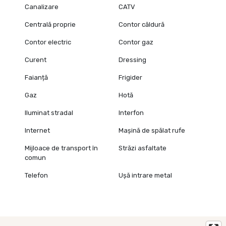
Canalizare
CATV
Centrală proprie
Contor căldură
Contor electric
Contor gaz
Curent
Dressing
Faianță
Frigider
Gaz
Hotă
Iluminat stradal
Interfon
Internet
Mașină de spălat rufe
Mijloace de transport în
Străzi asfaltate
comun
Telefon
Ușă intrare metal