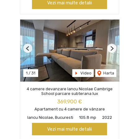
Vezi mai multe detalii
Previous
Next
1
/
31
Video
Harta
4 camere devanzare Iancu Nicolae Cambrige
School parcare subterana lux
369,900 €
Apartament cu 4 camere de vânzare
Iancu Nicolae, Bucuresti
105.8 mp
2022
Vezi mai multe detalii