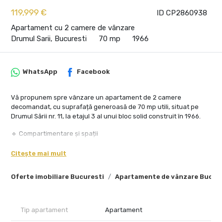
119,999 €
ID CP2860938
Apartament cu 2 camere de vânzare
Drumul Sarii, Bucuresti
70 mp
1966
WhatsApp
Facebook
Vă propunem spre vânzare un apartament de 2 camere
decomandat, cu suprafață generoasă de 70 mp utili, situat pe
Drumul Sării nr. 11, la etajul 3 al unui bloc solid construit în 1966.
🔹 Compartimentare și spații
Living foarte spațios, ideal pentru zonă de relaxare și dining
Citește mai mult
Dormitor luminos, cu mobilier complet
Oferte imobiliare Bucuresti
Apartamente de vânzare Bucur
Bucătărie separată, funcțională, cu zonă de luat masa
Baie principală + WC de serviciu
Tip apartament
Apartament
Holuri largi, cu spații de depozitare bine gândite