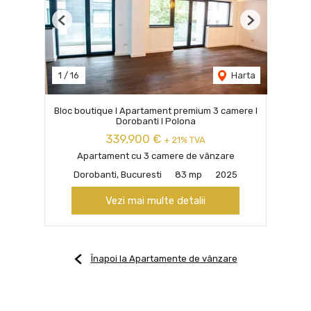
Previous
Next
1
/
16
Harta
Bloc boutique I Apartament premium 3 camere I
Dorobanti I Polona
339,900 €
+ 21% TVA
Apartament cu 3 camere de vânzare
Dorobanti, Bucuresti
83 mp
2025
Vezi mai multe detalii
Înapoi la Apartamente de vânzare