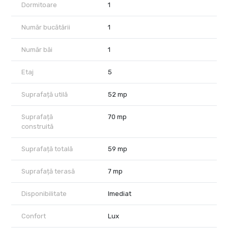
Dormitoare
1
amenajare al proprietatii.
UP-site Floreasca este un proiect rezidential dezvoltat de
Număr bucătării
1
Atenor, apreciat pentru arhitectura contemporana, standardele
ridicate de executie si facilitatile premium dedicate locatarilor,
Număr băi
1
precum spa, piscina si sala de fitness.
Etaj
5
Pozitionarea ofera acces rapid catre:
Promenada Mall,
Suprafață utilă
52 mp
Parcul Floreasca,
restaurante si cafenele premium,
Suprafață
70 mp
precum si principalele centre de business din nordul Capitalei.
construită
Pretul afisat nu include TVA.
Suprafață totală
59 mp
In pret sunt incluse un loc de parcare subteran si o boxa de
depozitare.
Suprafață terasă
7 mp
Achizitia se realizeaza cu comision 0% pentru cumparator.
Disponibilitate
Imediat
Optional, se poate achizitiona statie de incarcare pentru masini
electrice.
Confort
Lux