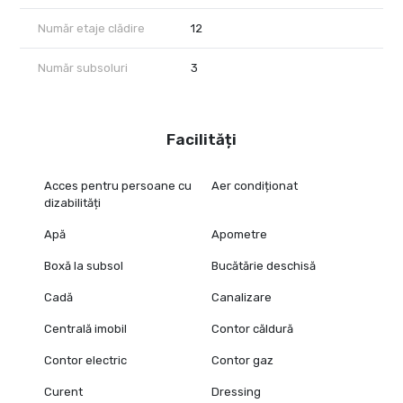
Număr etaje clădire
12
Număr subsoluri
3
Facilități
Acces pentru persoane cu
Aer condiționat
dizabilități
Apă
Apometre
Boxă la subsol
Bucătărie deschisă
Cadă
Canalizare
Centrală imobil
Contor căldură
Contor electric
Contor gaz
Curent
Dressing