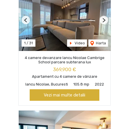
Previous
Next
1
/
31
Video
Harta
4 camere devanzare Iancu Nicolae Cambrige
School parcare subterana lux
369,900 €
Apartament cu 4 camere de vânzare
Iancu Nicolae, Bucuresti
105.8 mp
2022
Vezi mai multe detalii