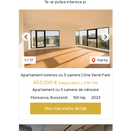
Te-ar putea interesa și:
Previous
Next
1
/
17
Harta
Apartament luminos cu 3 camere | One Verdi Park
453,500 €
(negociabil) + 21% TVA
Apartament cu 3 camere de vânzare
Floreasca, Bucuresti
100 mp
2023
Vezi mai multe detalii