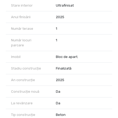
Stare interior
Ultrafinisat
Anul finisării
2025
Număr terase
1
Număr locuri
1
parcare
Imobil
Bloc de apart.
Stadiu construcție
Finalizată
An construcție
2025
Construcție nouă
Da
La revânzare
Da
Tip construcție
Beton