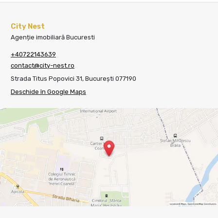
City Nest
Agenție imobiliară Bucuresti
+40722143639
contact@city-nest.ro
Strada Titus Popovici 31, București 077190
Deschide în Google Maps