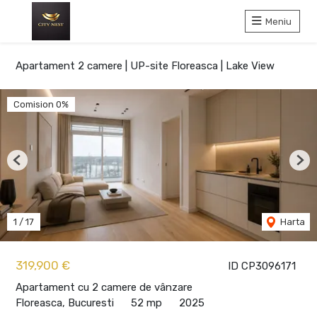
Meniu
Apartament 2 camere | UP-site Floreasca | Lake View
Comision 0%
Previous
Nex
1
/
17
Harta
319,900 €
ID CP3096171
Apartament cu 2 camere de vânzare
Floreasca, Bucuresti
52 mp
2025