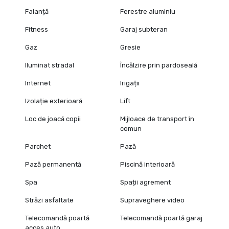
Faianță
Ferestre aluminiu
Fitness
Garaj subteran
Gaz
Gresie
Iluminat stradal
Încălzire prin pardoseală
Internet
Irigații
Izolație exterioară
Lift
Loc de joacă copii
Mijloace de transport în
comun
Parchet
Pază
Pază permanentă
Piscină interioară
Spa
Spații agrement
Străzi asfaltate
Supraveghere video
Telecomandă poartă
Telecomandă poartă garaj
acces auto