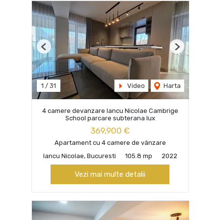
Previous
Next
1
/
31
Video
Harta
4 camere devanzare Iancu Nicolae Cambrige
School parcare subterana lux
369,900 €
Apartament cu 4 camere de vânzare
Iancu Nicolae, Bucuresti
105.8 mp
2022
Vezi mai multe detalii