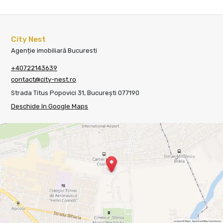
City Nest
Agenție imobiliară Bucuresti
+40722143639
contact@city-nest.ro
Strada Titus Popovici 31, București 077190
Deschide în Google Maps