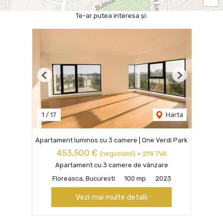
Te-ar putea interesa și:
Previous
Next
1
/
17
Harta
Apartament luminos cu 3 camere | One Verdi Park
453,500 €
(negociabil) + 21% TVA
Apartament cu 3 camere de vânzare
Floreasca, Bucuresti
100 mp
2023
Vezi mai multe detalii