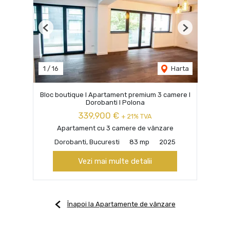
Previous
Next
1
/
16
Harta
Bloc boutique I Apartament premium 3 camere I
Dorobanti I Polona
339,900 €
+ 21% TVA
Apartament cu 3 camere de vânzare
Dorobanti, Bucuresti
83 mp
2025
Vezi mai multe detalii
Înapoi la Apartamente de vânzare