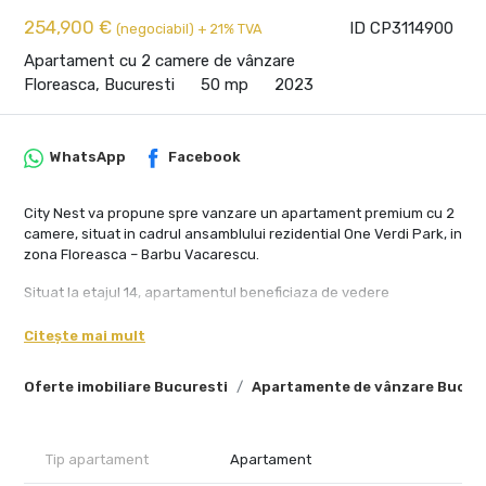
254,900 €
ID CP3114900
(negociabil) + 21% TVA
Apartament cu 2 camere de vânzare
Floreasca, Bucuresti
50 mp
2023
WhatsApp
Facebook
City Nest va propune spre vanzare un apartament premium cu 2
camere, situat in cadrul ansamblului rezidential One Verdi Park, in
zona Floreasca – Barbu Vacarescu.
Situat la etajul 14, apartamentul beneficiaza de vedere
panoramica asupra orasului si a zonei verzi din proximitate,
lumina naturala pe tot parcursul zilei si o atmosfera
Citește mai mult
contemporana definita de finisaje premium si design modern.
Oferte imobiliare Bucuresti
Apartamente de vânzare Bucur
Proprietatea are o suprafata utila de 50 mp si terasa de 7 mp,
fiind potrivita atat pentru rezidenta proprie, cat si pentru
investitie. Zona de living cu bucatarie open-space creeaza un
spatiu fluid si confortabil, ideal pentru un stil de viata urban.
Tip apartament
Apartament