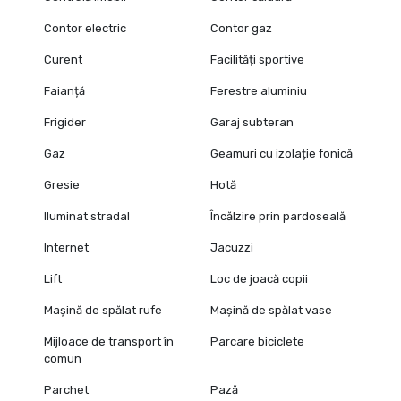
Contor electric
Contor gaz
Curent
Facilități sportive
Faianță
Ferestre aluminiu
Frigider
Garaj subteran
Gaz
Geamuri cu izolație fonică
Gresie
Hotă
Iluminat stradal
Încălzire prin pardoseală
Internet
Jacuzzi
Lift
Loc de joacă copii
Mașină de spălat rufe
Mașină de spălat vase
Mijloace de transport în
Parcare biciclete
comun
Parchet
Pază