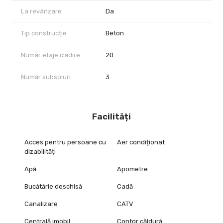
La revânzare
Da
Tip construcție
Beton
Număr etaje clădire
20
Număr subsoluri
3
Facilități
Acces pentru persoane cu
Aer condiționat
dizabilități
Apă
Apometre
Bucătărie deschisă
Cadă
Canalizare
CATV
Centrală imobil
Contor căldură