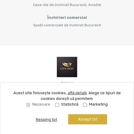
Case vile de închiriat Bucuresti, Aviatiei
Închirieri comercial
Spații comerciale de închiriat Bucuresti
©
2026
Acest site folosește cookies,
află detalii
.
Alege ce tipuri de
cookies dorești să permitem:
Site creat în
Necesare
Statistică
Marketing
Accept tot
Resping tot