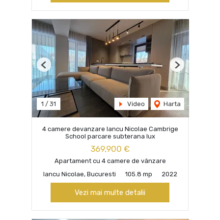
Previous
Next
1
/
31
Video
Harta
4 camere devanzare Iancu Nicolae Cambrige
School parcare subterana lux
369,900 €
Apartament cu 4 camere de vânzare
Iancu Nicolae, Bucuresti
105.8 mp
2022
Vezi mai multe detalii