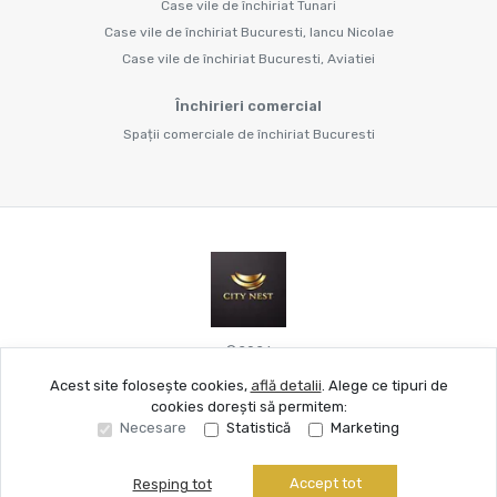
Case vile de închiriat Tunari
Case vile de închiriat Bucuresti, Iancu Nicolae
Case vile de închiriat Bucuresti, Aviatiei
Închirieri comercial
Spații comerciale de închiriat Bucuresti
©
2026
Acest site folosește cookies,
află detalii
.
Alege ce tipuri de
cookies dorești să permitem:
Site creat în
Necesare
Statistică
Marketing
Accept tot
Resping tot