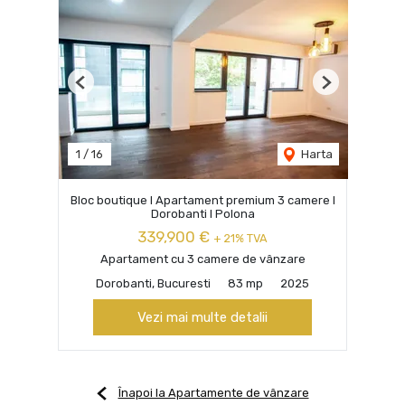
Previous
Next
1
/
16
Harta
Bloc boutique I Apartament premium 3 camere I
Dorobanti I Polona
339,900 €
+ 21% TVA
Apartament cu 3 camere de vânzare
Dorobanti, Bucuresti
83 mp
2025
Vezi mai multe detalii
Înapoi la Apartamente de vânzare