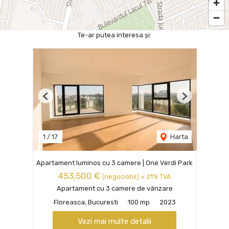
Te-ar putea interesa și:
Previous
Next
1
/
17
Harta
Apartament luminos cu 3 camere | One Verdi Park
453,500 €
(negociabil) + 21% TVA
Apartament cu 3 camere de vânzare
Floreasca, Bucuresti
100 mp
2023
Vezi mai multe detalii