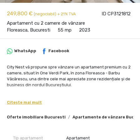
249,800 €
ID CP3121812
(negociabil) + 21% TVA
Apartament cu 2 camere de vânzare
Floreasca, Bucuresti
55 mp
2023
WhatsApp
Facebook
City Nest vă propune spre vânzare un apartament premium cu 2
camere, situat în One Verdi Park, în zona Floreasca - Barbu
Văcărescu, una dintre cele mai apreciate zone rezidențiale și de
business din nordul Bucureștiului.
Proprietatea se află la etajul 9 al unui imobil finalizat în 2023 și
beneficiază de vedere liberă către Lacul Tei, lumină naturală
Citește mai mult
abundentă și o atmosferă aerisită pe tot parcursul zilei.
Orientarea estică și suprafețele vitrate ample oferă
Oferte imobiliare Bucuresti
Apartamente de vânzare Bucur
apartamentului un plus de confort și deschidere.
Apartamentul are o suprafață utilă de 55 mp, o suprafață totală
de 63 mp și o terasă de 8 mp. Compartimentarea include zonă de
Tip apartament
Apartament