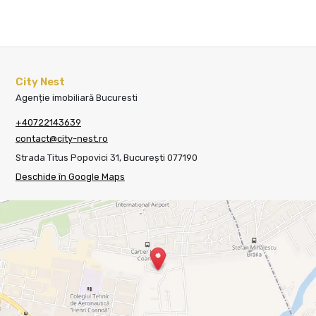
City Nest
Agenție imobiliară Bucuresti
+40722143639
contact@city-nest.ro
Strada Titus Popovici 31, București 077190
Deschide în Google Maps