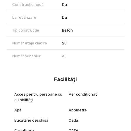
Construcție nouă
Da
La revânzare
Da
Tip construcție
Beton
Număr etaje clădire
20
Număr subsoluri
3
Facilități
Acces pentru persoane cu
Aer condiționat
dizabilități
Apă
Apometre
Bucătărie deschisă
Cadă
Canalizare
CATV