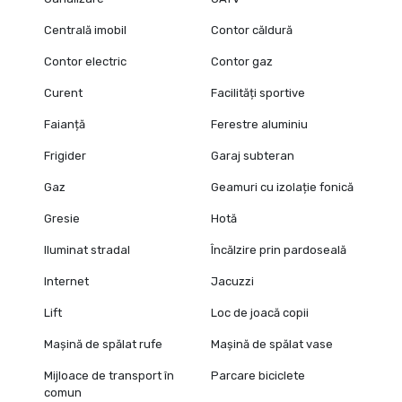
Centrală imobil
Contor căldură
Contor electric
Contor gaz
Curent
Facilități sportive
Faianță
Ferestre aluminiu
Frigider
Garaj subteran
Gaz
Geamuri cu izolație fonică
Gresie
Hotă
Iluminat stradal
Încălzire prin pardoseală
Internet
Jacuzzi
Lift
Loc de joacă copii
Mașină de spălat rufe
Mașină de spălat vase
Mijloace de transport în
Parcare biciclete
comun