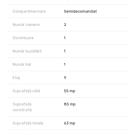
living cu bucătărie open-space, dormitor, baie și spații de
depozitare integrate, fiind potrivit atât pentru locuire proprie, cât
Compartimentare
Semidecomandat
și pentru investiție într-un proiect premium foarte bine
poziționat.
Număr camere
2
Interiorul este ultrafinisat și beneficiază de finisaje moderne,
încălzire prin pardoseală, aer condiționat, ferestre din aluminiu cu
Dormitoare
1
izolație fonică, videointerfon, pază permanentă, supraveghere
video și acces la garajul subteran al imobilului.
Număr bucătării
1
One Verdi Park oferă acces rapid către Parcul Verdi, Promenada
Mall, zona de business Floreasca - Barbu Văcărescu, restaurante,
Număr băi
1
cafenele, mijloace de transport în comun și principalele artere din
nordul Capitalei.
Etaj
9
Prețul de vânzare este de 249.800 EUR + TVA, negociabil. TVA-ul
Suprafață utilă
55 mp
nu este inclus în prețul afișat. Locul de parcare subteran se
poate achiziționa separat.
Suprafață
85 mp
Pentru această tipologie de apartament există disponibilitate și
construită
la etajele 3, 6 și 13. Prețurile diferă în funcție de etaj, vedere și
poziționarea exactă în imobil, iar detaliile pot fi comunicate la
Suprafață totală
63 mp
cerere.