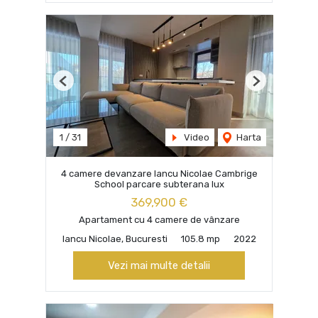
Previous
Next
1
/
31
Video
Harta
4 camere devanzare Iancu Nicolae Cambrige
School parcare subterana lux
369,900 €
Apartament cu 4 camere de vânzare
Iancu Nicolae, Bucuresti
105.8 mp
2022
Vezi mai multe detalii