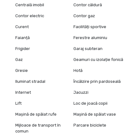
Centrală imobil
Contor căldură
Contor electric
Contor gaz
Curent
Facilități sportive
Faianță
Ferestre aluminiu
Frigider
Garaj subteran
Gaz
Geamuri cu izolație fonică
Gresie
Hotă
Iluminat stradal
Încălzire prin pardoseală
Internet
Jacuzzi
Lift
Loc de joacă copii
Mașină de spălat rufe
Mașină de spălat vase
Mijloace de transport în
Parcare biciclete
comun