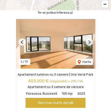
Te-ar putea interesa și:
Previous
Next
1
/
17
Harta
Apartament luminos cu 3 camere | One Verdi Park
453,500 €
(negociabil) + 21% TVA
Apartament cu 3 camere de vânzare
Floreasca, Bucuresti
100 mp
2023
Vezi mai multe detalii