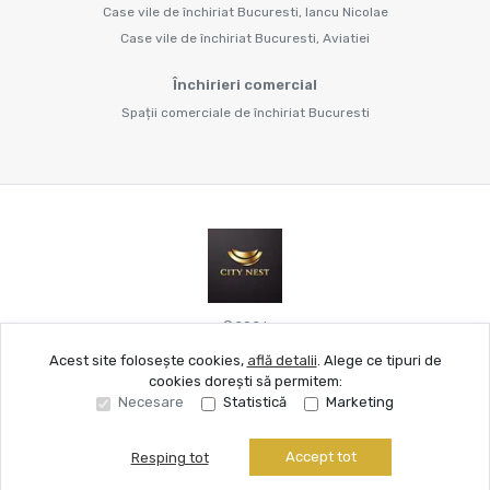
Case vile de închiriat Bucuresti, Iancu Nicolae
Case vile de închiriat Bucuresti, Aviatiei
Închirieri comercial
Spații comerciale de închiriat Bucuresti
©
2026
Acest site folosește cookies,
află detalii
.
Alege ce tipuri de
cookies dorești să permitem:
Site creat în
Necesare
Statistică
Marketing
Accept tot
Resping tot