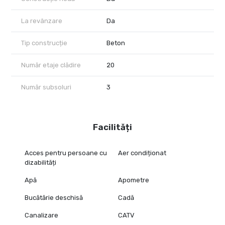
La revânzare
Da
Tip construcție
Beton
Număr etaje clădire
20
Număr subsoluri
3
Facilități
Acces pentru persoane cu
Aer condiționat
dizabilități
Apă
Apometre
Bucătărie deschisă
Cadă
Canalizare
CATV