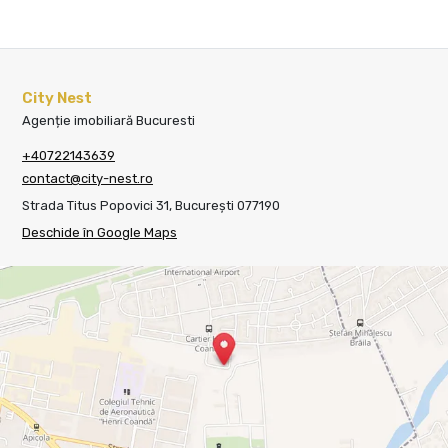
City Nest
Agenție imobiliară Bucuresti
+40722143639
contact@city-nest.ro
Strada Titus Popovici 31, București 077190
Deschide în Google Maps