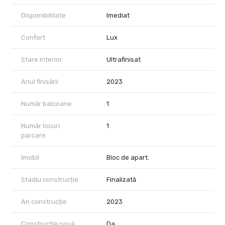
Apartamentul se vinde în starea actuală, ultrafinisat, nemobilat,
conform fotografiilor reale.
Disponibilitate
Imediat
Pentru detalii suplimentare sau pentru programarea unei
vizionări, echipa City Nest vă stă la dispoziție.
Confort
Lux
Fotografiile cu mobilier sunt randări de amenajare cu titlu
Stare interior
Ultrafinisat
informativ și au rolul de a ilustra potențialul apartamentului.
Proprietatea se vinde nemobilată, iar prețul afișat este + TVA.
Anul finisării
2023
Număr balcoane
1
Număr locuri
1
parcare
Imobil
Bloc de apart.
Stadiu construcție
Finalizată
An construcție
2023
Construcție nouă
Da