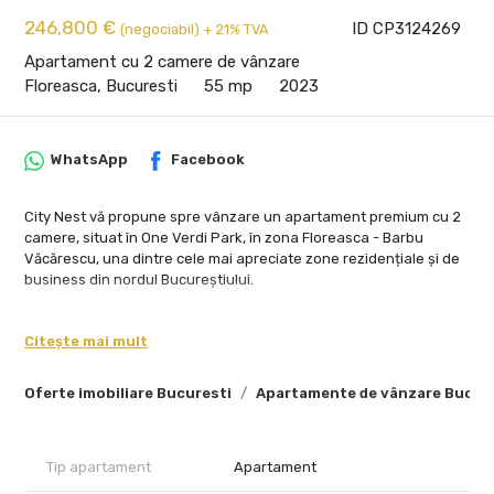
246,800 €
ID CP3124269
(negociabil) + 21% TVA
Apartament cu 2 camere de vânzare
Floreasca, Bucuresti
55 mp
2023
WhatsApp
Facebook
City Nest vă propune spre vânzare un apartament premium cu 2
camere, situat în One Verdi Park, în zona Floreasca - Barbu
Văcărescu, una dintre cele mai apreciate zone rezidențiale și de
business din nordul Bucureștiului.
Proprietatea se află la etajul 9 al unui imobil finalizat în 2023 și
beneficiază de vedere liberă către Lacul Tei, lumină naturală
Citește mai mult
abundentă și o atmosferă aerisită pe tot parcursul zilei.
Orientarea estică și suprafețele vitrate ample oferă
Oferte imobiliare Bucuresti
Apartamente de vânzare Bucur
apartamentului un plus de confort și deschidere.
Apartamentul are o suprafață utilă de 55 mp, o suprafață totală
de 63 mp și o terasă de 8 mp. Compartimentarea include zonă de
Tip apartament
Apartament
living cu bucătărie open-space, dormitor, baie și spații de