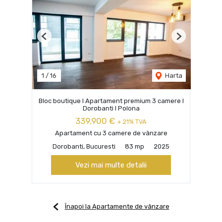
Previous
Next
1
/
16
Harta
Bloc boutique I Apartament premium 3 camere I
Dorobanti I Polona
339,900 €
+ 21% TVA
Apartament cu 3 camere de vânzare
Dorobanti, Bucuresti
83 mp
2025
Vezi mai multe detalii
Înapoi la Apartamente de vânzare